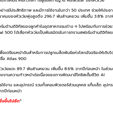
้านโทรคมนาคมทั่วโลก โซลูชันสถานีฐาน RuralStar ของหัวเว่ย
มีประสิทธิภาพ และมีการใช้งานในกว่า 50 ประเทศ ช่วยให้ประชากรใ
าคมของหัวเว่ยพุ่งสูงถึง 296.7 พันล้านหยวน เพิ่มขึ้น 3.8% จากป
อร์มด้านดิจิทัลของลูกค้าในอุตสาหกรรมต่าง ๆ ไปพร้อมกับการช่วย
 500 ได้เลือกหัวเว่ยเป็นพันธมิตรในการทรานสฟอร์มด้านดิจิทัล
พื่อเตรียมหน้าดินสำหรับการปลูกเมล็ดพันธ์แห่งโลกอัจฉริยะให้เติบ
 ชื่อ Atlas 900
เว่ยแตะ 89.7 พันล้านหยวน เพิ่มขึ้น 8.6% จากปีก่อนหน้า ในส่วนธ
ายงานความก้าวหน้าต่อเนื่องของการพัฒนาอีโคซิสเต็มชีวิต AI
ช้งาน และอุปกรณ์ รวมทั้งคอมพิวเตอร์ส่วนบุคคล แท็บเล็ต อุปก
ากปีก่อนหน้า
งขึ้นไปอีก
”