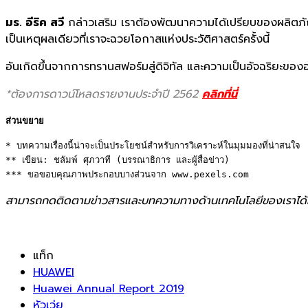
มร. อีริค สวี
กล่าวเสริม เราต้องพัฒนาความได้เปรียบของผลิตภัณฑ์
เป็นเหตุผลเดียวที่เราจะฉวยโอกาสแห่งประวัติศาสตร์ครั้งนี้
อันเกิดขึ้นจากการทรานสฟอร์มสู่ดิจิทัล และความเป็นอัจฉริยะของ
*
ต้องการดาวน์
โหลดรายงานประจำปี
2
562
คลิกที่นี่
ส่วนขยาย
* บทความเรื่องนี้น่าจะเป็นประโยชน์สำหรับการวิเคราะห์ในมุมมองที่น่าสนใจ 

** เขียน: ชลัมพ์ ศุภวาที (บรรณาธิการ และผู้สื่อข่าว) 

*** ขอขอบคุณภาพประกอบบางส่วนจาก www.pexels.com
สามารถกดติดตามข่าวสารและบทความทางด้านเทคโนโลยีของเราได้
แท็ก
HUAWEI
Huawei Annual Report 2019
หัวเว่ย