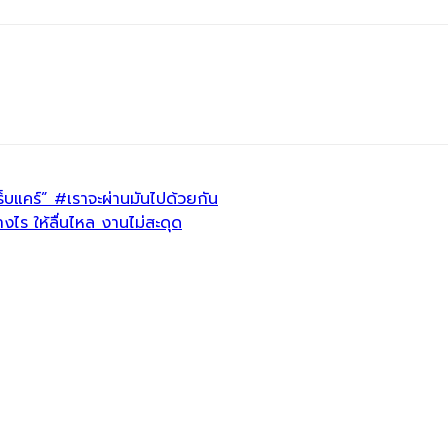
็บแคร์” #เราจะผ่านมันไปด้วยกัน
ไร ให้ลื่นไหล งานไม่สะดุด