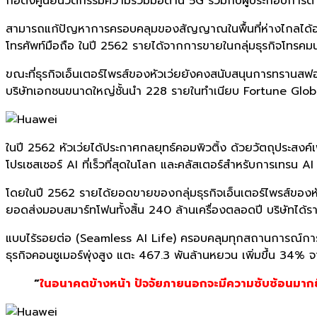
ก่อตั้งศูนย์นวัตกรรมความร่วมมือด้าน 5G ร่วมกับผู้ประกอบการด
สามารถแก้ปัญหาการครอบคลุมของสัญญาณในพื้นที่ห่างไกลได้อย่าง
โทรศัพท์มือถือ ในปี 2562 รายได้จากการขายในกลุ่มธุรกิจโทรคมน
ขณะที่ธุรกิจเอ็นเตอร์ไพรส์ของหัวเว่ยยังคงสนับสนุนการทรานสฟ
บริษัทเอกชนขนาดใหญ่ชั้นนำ 228 รายในทำเนียบ Fortune Global
ในปี 2562 หัวเว่ยได้ประกาศกลยุทธ์คอมพิวติ้ง ด้วยวัตถุประสงค์เ
โปรเซสเซอร์ AI ที่เร็วที่สุดในโลก และคลัสเตอร์สำหรับการเทรน AI
โดยในปี 2562 รายได้ยอดขายของกลุ่มธุรกิจเอ็นเตอร์ไพรส์ของหัว
ยอดส่งมอบสมาร์ทโฟนทั้งสิ้น 240 ล้านเครื่องตลอดปี บริษัทได้ร
แบบไร้รอยต่อ (Seamless AI Life) ครอบคลุมทุกสถานการณ์การใ
ธุรกิจคอนซูเมอร์พุ่งสูง แตะ 467.3 พันล้านหยวน เพิ่มขึ้น 34% จ
“
ในอนาคตข้างหน้า ปัจจัยภายนอกจะมีความซับซ้อนมากยิ่