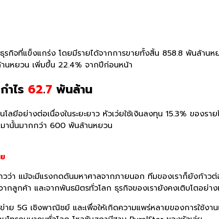
กิจที่แข็
งแกร่ง โดยมีรายได้จากการขายทั้งสิ้น 858.8 พันล้านหยวน
้านหยวน เพิ่มขึ้น 22.4
%
จากปีก่อนหน้า
 กำไร
62
.
7
พันล้าน
โลยีอย่างต่อเนื่
องในระยะยาว หัวเว่ยใช้เงินลงทุน
15.3%
ของรายไ
ผ่านมานั้นมากกว่า 600 พันล้านหยวน
่ย
าวว่า แม้จะมีแรงกดดั
นมหาศาลจากภายนอก ทีมของเราก็ยังก้าวต่อ
จากลูกค้า และจากพันธมิตรทั่วโลก ธุรกิจของเรายังคงเติบโตอย่
าง
ือข่าย 5G เชิงพาณิชย์ และเพื่อให้เกิดความแพร่หลายของการใช้งาน