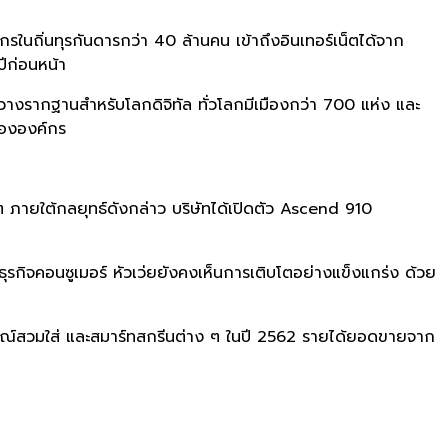
นถิ่นทุรกันดารกว่า 40 ล้านคน เข้าถึงอินเทอร์เน็ตได้จาก
ีก่อนหน้า
วางรากฐานสำหรับโลกดิจิทัล ทั่วโลกมีเมืองกว่า 700 แห่ง และ
ขององค์กร
โต ภายใต้กลยุทธ์ดังกล่าว บริษัทได้เปิดตัว Ascend 910
ุรกิจคอนซูเมอร์ หัวเว่ยยังคงเห็นการเติบโตอย่างแข็งแกร่ง ด้วย
รณ์สวมใส่ และสมาร์ทสกรีนต่าง ๆ ในปี 2562 รายได้ยอดขายจาก