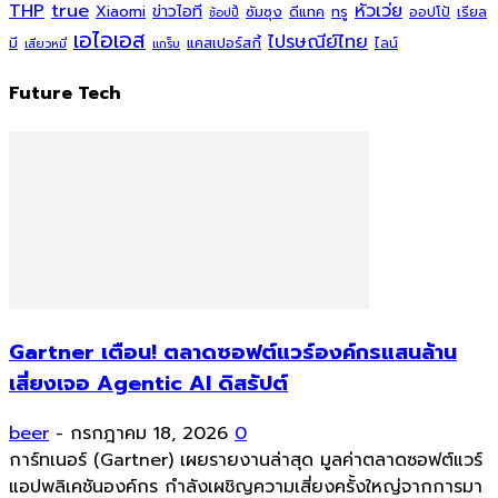
THP
true
หัวเว่ย
Xiaomi
ข่าวไอที
ซัมซุง
ดีแทค
ทรู
ออปโป้
เรียล
ช้อปปี้
เอไอเอส
ไปรษณีย์ไทย
แคสเปอร์สกี้
มี
ไลน์
เสียวหมี่
แกร็บ
Future Tech
Gartner เตือน! ตลาดซอฟต์แวร์องค์กรแสนล้าน
เสี่ยงเจอ Agentic AI ดิสรัปต์
beer
-
กรกฎาคม 18, 2026
0
การ์ทเนอร์ (Gartner) เผยรายงานล่าสุด มูลค่าตลาดซอฟต์แวร์
แอปพลิเคชันองค์กร กำลังเผชิญความเสี่ยงครั้งใหญ่จากการมา