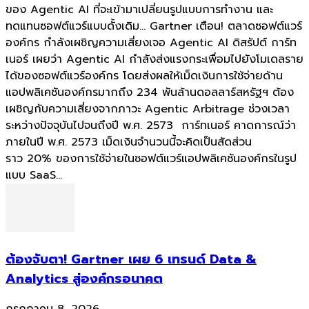
ของ Agentic AI ที่จะเข้ามาเปลี่ยนรูปแบบการทำงาน และ
ทดแทนซอฟต์แวร์แบบดั้งเดิม... Gartner เตือน! ตลาดซอฟต์แวร์
องค์กร กำลังเผชิญความเสี่ยงเจอ Agentic AI ดิสรัปต์ การ์ท
เนอร์ เผยว่า Agentic AI กำลังส่งแรงกระเพื่อมไปยังโมเดลราย
ได้ของซอฟต์แวร์องค์กร โดยส่งผลให้เม็ดเงินการใช้จ่ายด้าน
แอปพลิเคชันองค์กรมากถึง 234 พันล้านดอลลาร์สหรัฐฯ ต้อง
เผชิญกับความเสี่ยงจากภาวะ Agentic Arbitrage ช่วงเวลา
ระหว่างปัจจุบันไปจนถึงปี พ.ศ. 2573 การ์ทเนอร์ คาดการณ์ว่า
ภายในปี พ.ศ. 2573 เม็ดเงินจำนวนนี้จะคิดเป็นสัดส่วน
ราว 20% ของการใช้จ่ายในซอฟต์แวร์แอปพลิเคชันองค์กรในรูป
แบบ SaaS...
ต้องจับตา! Gartner เผย 6 เทรนด์ Data &
Analytics สู่องค์กรอนาคต