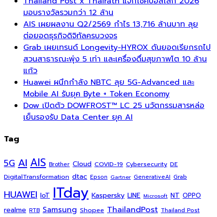
Thailand Post x Thairath แจกโชคบอลโลก 2026
มอบรางวัลรวมกว่า 12 ล้าน
AIS เผยผลงาน Q2/2569 กำไร 13,716 ล้านบาท ลุย
ต่อยอดธุรกิจดิจิทัลครบวงจร
Grab เผยเทรนด์ Longevity-HYROX ดันยอดเรียกรถไป
สวนสาธารณะพุ่ง 5 เท่า และเครื่องดื่มสุขภาพโต 10 ล้าน
แก้ว
Huawei ผนึกกำลัง NBTC ลุย 5G-Advanced และ
Mobile AI รับยุค Byte + Token Economy
Dow เปิดตัว DOWFROST™ LC 25 นวัตกรรมสารหล่อ
เย็นรองรับ Data Center ยุค AI
Tag
AI
AIS
5G
Cloud
COVID-19
Cybersecurity
DE
Brother
dtac
DigitalTransformation
Grab
Epson
Gartner
GenerativeAI
ITday
HUAWEI
Kaspersky
NT
IoT
LINE
OPPO
Microsoft
ThailandPost
Samsung
realme
Shopee
Thailand Post
RTB