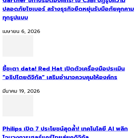
Gartner ชี้ทางรอดองค์กร! ใช้ CSBI ปฏิรูปความ
ปลอดภัยไซเบอร์ สร้างธุรกิจยืดหยุ่นรับมือภัยคุกคาม
ทุกรูปแบบ
เมษายน 6, 2026
ชี้ชะตา data! Red Hat เปิดตัวเครื่องมือประเมิน
“อธิปไตยดิจิทัล” เสริมอำนาจควบคุมให้องค์กร
มีนาคม 19, 2026
Philips เปิด 7 ประโยชน์สุดล้ำ! เทคโนโลยี AI พลิก
โฉมวงการเฮลธ์แคร์ไทยสู่ยุคดิจิทัล