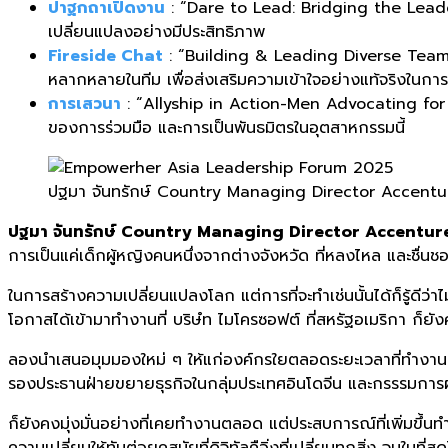
ปาฐกถาเปิดงาน
: “Dare to Lead: Bridging the Leader
เปลี่ยนแปลงอย่างมีประสิทธิภาพ
Fireside Chat
: “Building & Leading Diverse Team
หลากหลายในทีม เพื่อส่งเสริมความเข้าใจอย่างแท้จริงในการ
การเสวนา
: “Allyship in Action-Men Advocating for W
ของการร่วมมือ และการเป็นพันธมิตรในอุตสาหกรรมนี้
ปฐมา จันทรักษ์ Country Managing Director Accent
ปฐมา จันทรักษ์ Country Managing Director Accentu
การเป็นแค่เด็กผู้หญิงคนหนึ่งจากต่างจังหวัด ที่หลงไหล และชื่นชอ
ในการสร้างความเปลี่ยนแปลงโลก แต่การที่จะทำเช่นนั้นได้ก็รู้ดีว่าไ
โอกาสได้เข้ามาทำงานที่ บริษํท ไมโครซอฟต์ ที่สหรัฐอเมริกา ก็ยัง
ลองนำเสนอมุมมองใหม่ ๆ ให้แก่องค์กรใยตลอดระยะเวลาที่ทำงาน
รองประธานฝ่ายขยายธุรกิจในกลุ่มประเทศอินโดจีน และกรรรมการผู้
ก็ยังคงมุ่งมั่นอย่างที่เคยทำงานตลอด แต่ประสบการณ์ที่เพิ่มขึ้นทำใ
ความเปลี่ยนให้ทันต่อยุคสมัยที่ดิจิทัลคือิ่งที่เปลี่ยนทุกสิ่ง จนในท