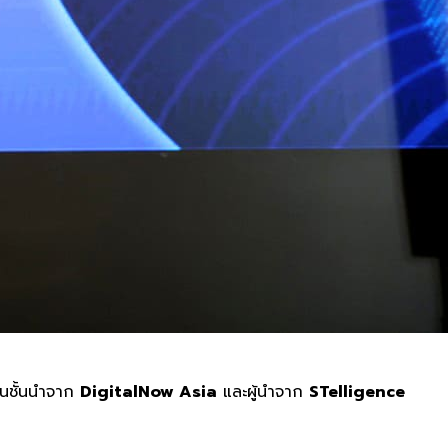
านชั้นนำจาก
DigitalNow Asia
และผู้นำจาก
STelligence