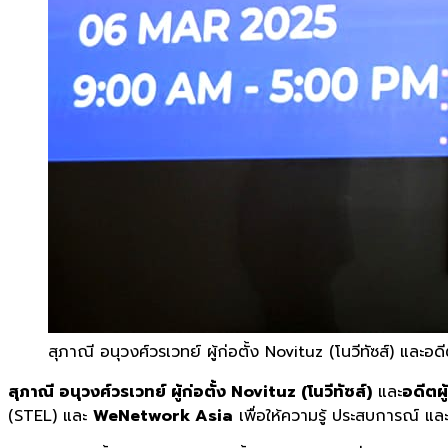
สุภาณี อนุวงศ์วรเวทย์ ผู้ก่อตั้ง Novituz (โนวีทัซส์) และอ
สุภาณี อนุวงศ์วรเวทย์ ผู้ก่อตั้ง Novituz (โนวีทัซส์)
และ
อดีตผ
(STEL) และ
WeNetwork Asia
เพื่อให้ความรู้ ประสบการณ์ แล