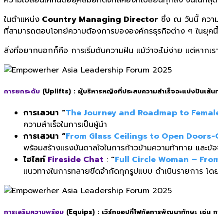
ในตำแหน่ง
Country Managing Director
ซึ่ง ณ วันนี้ คว
ที่สามารถตอบโจทย์ความต้องการขององค์กรธุรกิจต่าง ๆ ในยุคนี้ไ
สิ่งที่อยากบอกก็คือ การเริ่มต้นความฝัน แม้ว่าจะไม่ง่าย แต่หากเ
การยกระดับ
(Uplifts) :
ผู้บริหารหญิงที่ประสบความสำเร็จจะแบ่งปันเส้น
การเสวนา
“
The Journey and Roadmap to Female
ความสำเร็จในการเป็นผู้นำ
การเสวนา
“
From Glass Ceilings to Open Doors-
พร้อมสร้างแรงบันดาลใจในการก้าวข้ามความท้าทาย และข้อ
ไฮไลท์
Fireside Chat
:
“
Full Circle Woman – Fro
แนวทางในการทลายขีดจำกัดทุกรูปแบบ ดำเนินรายการ โดย 
การเสริมความพร้อม
(Equips) :
เวิร์กชอปที่โฟกัสการพัฒนาทักษะ เช่น 