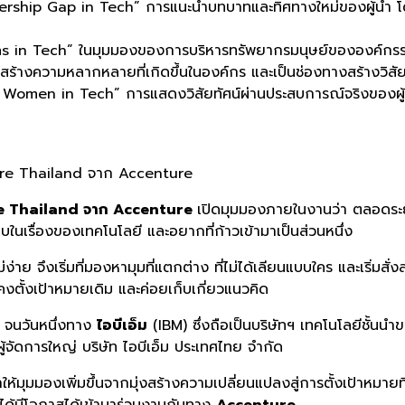
ship Gap in Tech” การแนะนำบทบาทและทิศทางใหม่ของผู้นำ โดยเฉ
s in Tech” ในมุมมองของการบริหารทรัพยากรมนุษย์ขององค์กรร
สร้างความหลากหลายที่เกิดขึ้นในองค์กร และเป็นช่องทางสร้างวิสัยท
omen in Tech” การแสดงวิสัยทัศน์ผ่านประสบการณ์จริงของผู้ชา
ure Thailand จาก Accenture
re Thailand จาก Accenture
เปิดมุมมองภายในงานว่า ตลอดระย
บในเรื่องของเทคโนโลยี และอยากที่ก้าวเข้ามาเป็นส่วนหนึ่ง
ม่ง่าย จึงเริ่มที่มองหามุมที่แตกต่าง ที่ไม่ได้เลียนแบบใคร และเริ่
คงตั้งเป้าหมายเดิม และค่อยเก็บเกี่ยวแนวคิด
 จนวันหนึ่งทาง
ไอบีเอ็ม
(IBM) ซึ่งถือเป็นบริษัทฯ เทคโนโลยีชั้นนำ
จัดการใหญ่ บริษัท ไอบีเอ็ม ประเทศไทย จำกัด
ห้มุมมองเพิ่มขึ้นจากมุ่งสร้างความเปลี่ยนแปลงสู่การตั้งเป้าหมายที่จ
ี่สุดได้มีโอกาสได้เข้ามาร่วมงานกับทาง
Accenture