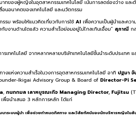
ริมบทบาทของผู้หญิงในอุตสาหกรรมเทคโนโลยี เน้นการลดช่องว่าง 
บเคลื่อนอนาคตของเทคโนโลยี และนวัตกรรม
รรม พร้อมให้แนวคิดเกี่ยวกับการใช้
AI
เพื่อความเป็นผู้นำและความ
กับงานด้านใดแล้ว ความสำเร็จย่อมอยู่ไม่ไกลเกินเอื้อม”
สุภาณี
กล
ารเทคโนโลยี จากหลากหลายบริษัทเทคโนโลยีชั้นนำระดับประเทศ และ
เส้นทางแห่งความสำเร็จในวงการอุตสาหกรรมเทคโนโลยี อาทิ
ปฐมา จ
under-Ikigai Advisory Group & Board of
Director-Pi S
na
,
กนกกมล เลาหบูรณะกิจ
Managing Director, Fujitsu
(T
 เพื่อนำเสนอ 3 หลักการหลัก ได้แก่
ฒนาระบบผู้นำ เพื่อช่วยกำหนดทิศทาง และวิสัยทัศน์ของนักบริหารหญิงในส