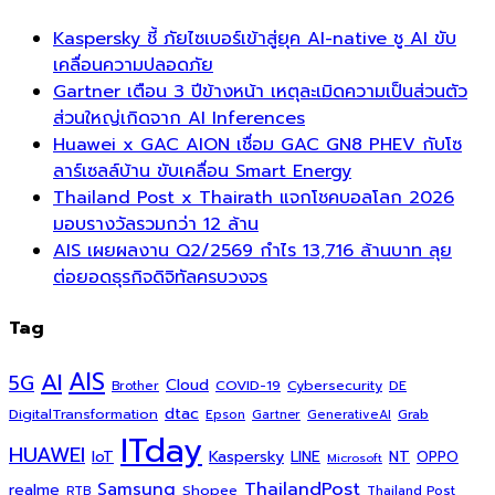
Kaspersky ชี้ ภัยไซเบอร์เข้าสู่ยุค AI-native ชู AI ขับ
เคลื่อนความปลอดภัย
Gartner เตือน 3 ปีข้างหน้า เหตุละเมิดความเป็นส่วนตัว
ส่วนใหญ่เกิดจาก AI Inferences
Huawei x GAC AION เชื่อม GAC GN8 PHEV กับโซ
ลาร์เซลล์บ้าน ขับเคลื่อน Smart Energy
Thailand Post x Thairath แจกโชคบอลโลก 2026
มอบรางวัลรวมกว่า 12 ล้าน
AIS เผยผลงาน Q2/2569 กำไร 13,716 ล้านบาท ลุย
ต่อยอดธุรกิจดิจิทัลครบวงจร
Tag
AI
AIS
5G
Cloud
COVID-19
Cybersecurity
DE
Brother
dtac
DigitalTransformation
Grab
Epson
Gartner
GenerativeAI
ITday
HUAWEI
Kaspersky
NT
IoT
LINE
OPPO
Microsoft
ThailandPost
Samsung
realme
Shopee
Thailand Post
RTB