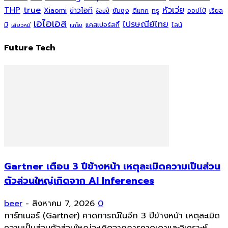
THP
true
หัวเว่ย
Xiaomi
ข่าวไอที
ซัมซุง
ดีแทค
ทรู
ออปโป้
เรียล
ช้อปปี้
เอไอเอส
ไปรษณีย์ไทย
แคสเปอร์สกี้
มี
ไลน์
เสียวหมี่
แกร็บ
Future Tech
Gartner เตือน 3 ปีข้างหน้า เหตุละเมิดความเป็นส่วน
ตัวส่วนใหญ่เกิดจาก AI Inferences
beer
-
สิงหาคม 7, 2026
0
การ์ทเนอร์ (Gartner) คาดการณ์ในอีก 3 ปีข้างหน้า เหตุละเมิด
ความเป็นส่วนตัวส่วนใหญ่จะเกิดจากการคาดเดาและวิเคราะห์