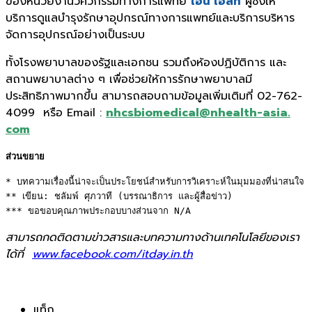
ของหน่วยงานวิศวกรรมทางการแพทย์
เอ็น เฮลท์
ผู้ซึ่งให้
บริการดูแลบำรุงรั
กษาอุปกรณ์ทางการแพทย์และบริ
การบริหาร
จัดการอุปกรณ์อย่างเป็
นระบบ
ทั้งโรงพยาบาลของรัฐและเอกชน รวมถึงห้องปฏิบัติ
การ และ
สถานพยาบาลต่าง ๆ เพื่อช่วยให้การรักษาพยาบาลมี
ประสิทธิภาพมากขึ้น สามารถสอบถามข้อมูลเพิ่มเติมที่
02-762-
4099
หรือ
Email :
nhcsbiomedical@nhealth-asia.
com
ส่วนขยาย
* บทความเรื่องนี้น่าจะเป็นประโยชน์สำหรับการวิเคราะห์ในมุมมองที่น่าสนใจ 

** เขียน: ชลัมพ์ ศุภวาที (บรรณาธิการ และผู้สื่อข่าว) 

*** ขอขอบคุณภาพประกอบบางส่วนจาก N/A
สามารถกดติดตามข่าวสารและบทความทางด้านเทคโนโลยีของเรา
ได้ที่
www.facebook.com/itday.in.th
แท็ก