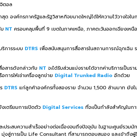
ิจิตอล
้ว ล่าสุด องค์กรภาครัฐและรัฐวิสาหกิจขนาดใหญ่ได้ให้ความไว้วางใจใ
ับ
NT
ครอบคลุมพื้นที่ 9 เขตในภาคเหนือ, ภาคตะวันออกเฉียงเหนือ,
ย
้บริการระบบ
DTRS
เพื่อสนับสนุนการสื่อสารในสถานการณ์ฉุกเฉิน ร
สื่อสารดังกล่าวกับ
NT
จะได้รับส่วนแบ่งรายได้จากค่าบริการเป็นร
อการให้เช่าเครื่องลูกข่าย
Digital Trunked Radio
อีกด้วย
าร
DTRS
แก่ลูกค้าองค์กรทั้งสองราย จำนวน 1,500 ล้านบาท ยังไม่น
ยังเตรียมการเปิดตัว
Digital Services
ที่จะเป็นกำลังสำคัญในกา
ริ่มและประสบความสำเร็จอย่างต่อเนื่องจนถึงปัจจุบัน ในฐานะศูนย์รว
งสู่การเป็น Life Consultant ที่สามารถตอบสนอง และเข้าถึงผู้ใช