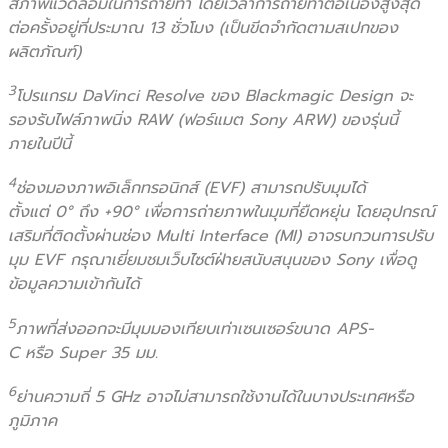
สภาพแวดล้อมในการถ่ายทำ โดยเวลาการถ่ายทำต่อเนื่องสูงสุด
ต่อครั้งอยู่ที่ประมาณ 13 ชั่วโมง (เป็นขีดจำกัดตามสเปกของ
ผลิตภัณฑ์)
3
โปรแกรม DaVinci Resolve ของ Blackmagic Design จะ
รองรับไฟล์ภาพนิ่ง RAW (ฟอร์แมต Sony ARW) ของรุ่นนี้
ภายในปีนี้
4
ช่องมองภาพอิเล็กทรอนิกส์ (EVF) สามารถปรับมุมได้
ตั้งแต่ 0° ถึง +90° เพื่อการถ่ายภาพในมุมที่ยืดหยุ่น โดยอุปกรณ์
เสริมที่ติดตั้งผ่านช่อง Multi Interface (MI) อาจรบกวนการปรับ
มุม EVF กรุณาเยี่ยมชมเว็บไซต์ฝ่ายสนับสนุนของ Sony เพื่อดู
ข้อมูลความเข้ากันได้
5
ภาพที่ส่งออกจะมีมุมมองเทียบเท่าเซนเซอร์ขนาด APS-
C หรือ Super 35 มม.
6
ย่านความถี่ 5 GHz อาจไม่สามารถใช้งานได้ในบางประเทศหรือ
ภูมิภาค