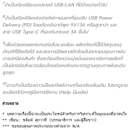
7
จำเป็นต้องใช้อะแดปเตอร์ USB-LAN ที่มีจำหน่ายทั่วไป
8
จำเป็นต้องใช้แหล่งจ่ายไฟภายนอกที่รองรับ USB Power
Delivery (PD) โดยต้องมีเอาต์พุต 9V/3A หรือสูงกว่า และ
สาย USB Type-C ที่รองรับกระแส 3A ขึ้นไป
9
เพื่อช่วยลดผลกระทบต่อสิ่งแวดล้อม ผลิตภัณฑ์นี้ใช้วัสดุบรรจุ
ภัณฑ์ที่รีไซเคิลได้ และลดการใช้พลาสติกโดยไม่ลดทอนคุณภาพใน
การปกป้องสินค้า ซึ่งสะท้อนถึงความมุ่งมั่นของเราต่อการผลิตที่
เป็นมิตรต่อสิ่งแวดล้อมโดยยังคงรักษามาตรฐานคุณภาพในระดับ
สูงสุด
10
อาจจำเป็นต้องดาวน์โหลดไฟล์ภาษาที่รองรับเพิ่มเติม โปรดดูราย
ละเอียดได้จากคู่มือการใช้งาน (Help Guide)
ส่วนขยาย
* บทความเรื่องนี้น่าจะเป็นประโยชน์สำหรับการวิเคราะห์ในมุมมองที่น่าสนใจ 

** เขียน: ชลัมพ์ ศุภวาที (บรรณาธิการ และผู้สื่อข่าว) 

*** ขอขอบคุณภาพประกอบบางส่วนจาก N/A