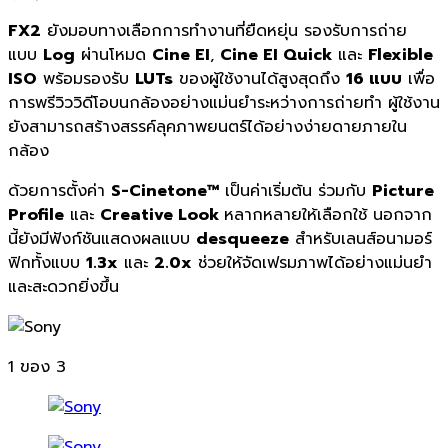
FX2
ยังมอบทางเลือกการทำงานที่ยืดหยุ่น รองรับการถ่าย
แบบ
Log
ผ่านโหมด
Cine EI
,
Cine EI Quick
และ
Flexible
ISO
พร้อมรองรับ
LUTs
ของผู้ใช้งานได้สูงสุดถึง
16 แบบ
เพื่อ
การพรีวิววิดีโอบนกล้องอย่างแม่นยำระหว่างการถ่ายทำ ผู้ใช้งาน
ยังสามารถสร้างสรรค์ลุคภาพยนตร์ได้อย่างง่ายดายภายใน
กล้อง
ด้วยการตั้งค่า
S-Cinetone™
เป็นค่าเริ่มต้น ร่วมกับ
Picture
Profile
และ
Creative Look
หลากหลายให้เลือกใช้ นอกจาก
นี้ยังมีฟังก์ชันแสดงผลแบบ
desqueeze
สำหรับเลนส์อนามอร์
ฟิกทั้งแบบ
1.3x
และ
2.0x
ช่วยให้จัดเฟรมภาพได้อย่างแม่นยำ
และสะดวกยิ่งขึ้น
1
ของ 3