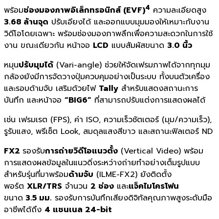
4
พร้อม
ช่องมองภาพอิเล็กทรอนิกส์ (EVF)
ความละเอียดสูง
3.68 ล้านจุด
ปรับเอียงได้ และออกแบบมุมมองให้เหมาะกับงาน
วิดีโอโดยเฉพาะ พร้อมช่องมองภาพลึกเพื่อความสะดวกในการใช้
งาน ขณะเดียวกัน หน้าจอ
LCD
แบบสัมผัสขนาด
3.0 นิ้ว
หมุน
ปรับมุมได้
(Vari-angle) ช่วยให้จัดเฟรมภาพได้จากทุกมุม
กล้องยังมีการจัดวางปุ่มควบคุมอย่างเป็นระบบ ทั้งบนตัวเครื่อง
และรอบด้ามจับ เสริมด้วยไฟ
Tally
สำหรับแสดงสถานะการ
บันทึก และหน้าจอ
“BIG6”
ที่สามารถปรับแต่งการแสดงผลได้
เช่น เฟรมเรต (FPS), ค่า ISO, ความเร็วชัตเตอร์ (มุม/ความเร็ว),
รูรับแสง, พรีเซ็ต Look, สมดุลแสงสีขาว และสถานะฟิลเตอร์ ND
FX2
รองรับ
การถ่ายวิดีโอแนวตั้ง
(Vertical Video) พร้อม
การแสดงผลข้อมูลในแนวดิ่งระหว่างถ่ายทำอย่างเต็มรูปแบบ
สำหรับรุ่นที่มาพร้อม
ด้ามจับ
(ILME-FX2) ยังติดตั้ง
พอร์ต
XLR/TRS
จำนวน
2 ช่อง
และ
แจ็คไมโครโฟน
ขนาด
3.5 มม.
รองรับการบันทึกเสียงดิจิทัลคุณภาพสูงระดับมือ
อาชีพได้ถึง
4 แชนเนล 24-bit