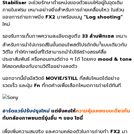
Stabiliser
จะช่วยรักษาตำแหน่งของตัวแบบให้อยู่ในจุดเดิม
ภายในเฟรม เหมาะอย่างยิ่งสำหรับการถ่ายเคลื่อนไหว ในส่วน
ของการถ่ายภาพนิ่ง
FX2
มาพร้อมเมนู
“Log shooting”
ใหม่
รองรับการเก็บภาพความละเอียดสูงถึง
33 ล้านพิกเซล
เหมาะ
3
สำหรับการนำไปเกรดสีในขั้นตอนโพสต์โปรดักชัน
แบบเดียวกับ
วิดีโอ ทำให้ภาพนิ่งที่ได้สามารถนำไปใช้สร้างสรรค์สื่อ
ประชาสัมพันธ์ หรือคอนเทนต์ต่าง ๆ ได้ โดยคง
mood & tone
ให้สอดคล้องกับงานวิดีโออย่างลงตัว
นอกจากนี้ยังมีสวิตช์
MOVIE/STILL
ที่สลับโหมดได้อย่าง
รวดเร็ว และปุ่ม
Fn
ที่กดค้างเพื่อเลือกโหมดการถ่ายได้ทันที
ฮาร์ดแวร์ปรับปรุงใหม่
แต่ยังคงให้
ความคุ้นเคยแบบเดียวกัน
กับกล้องภาพยนตร์รุ่นอื่น ๆ ของ โซนี่
เพื่อเพิ่มความสมจริง และความคล่องตัวในการถ่ายทำ
FX2
มา