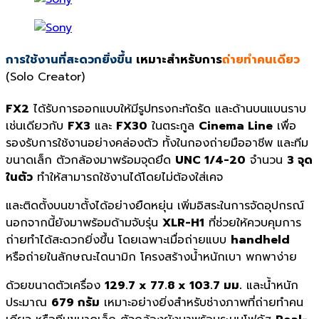
การใช้งานที่สะดวกยิ่งขึ้น
เหมาะสำหรับการ
ถ่ายทำคนเดียว
(Solo Creator)
FX2
ได้รับการออกแบบให้มีรูปทรงกะทัดรัด และด้านบนแบนราบ
เช่นเดียวกับ
FX3
และ
FX30
ในตระกูล
Cinema Line
เพื่อ
รองรับการใช้งานอย่างคล่องตัว ทั้งในกองถ่ายมืออาชีพ และทีม
ขนาดเล็ก ตัวกล้องมาพร้อมจุดยึด
UNC 1/4-20
จำนวน
3 จุด
ในตัว
ทำให้สามารถใช้งานได้โดยไม่ต้องใส่เคจ
และติดตั้งบนขาตั้งได้อย่างยืดหยุ่น เพิ่มอิสระในการจัดอุปกรณ์
นอกจากนี้ยังมาพร้อมด้ามจับรุ่น
XLR-H1
ที่ช่วยให้ควบคุมการ
ถ่ายทำได้สะดวกยิ่งขึ้น โดยเฉพาะเมื่อถ่ายแบบ
handheld
หรือถ่ายในลักษณะไดนามิก โครงสร้างน้ำหนักเบา พกพาง่าย
ด้วยขนาดตัวเครื่อง
129.7 x 77.8 x 103.7 มม.
และน้ำหนัก
ประมาณ
679 กรัม
เหมาะอย่างยิ่งสำหรับช่างภาพที่ถ่ายทำคน