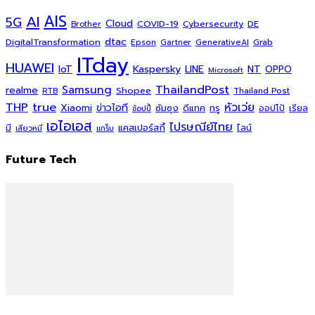
AI
AIS
5G
Cloud
COVID-19
Cybersecurity
DE
Brother
dtac
DigitalTransformation
Grab
Epson
Gartner
GenerativeAI
ITday
HUAWEI
Kaspersky
NT
IoT
LINE
OPPO
Microsoft
ThailandPost
Samsung
realme
Shopee
Thailand Post
RTB
THP
true
หัวเว่ย
Xiaomi
ข่าวไอที
ซัมซุง
ดีแทค
ทรู
ออปโป้
เรียล
ช้อปปี้
เอไอเอส
ไปรษณีย์ไทย
แคสเปอร์สกี้
มี
ไลน์
เสียวหมี่
แกร็บ
Future Tech