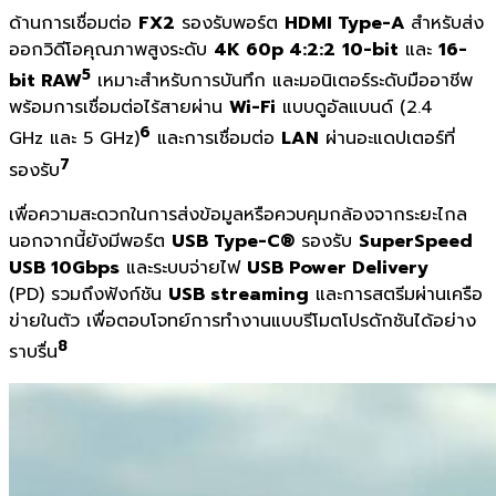
ด้านการเชื่อมต่อ
FX2
รองรับพอร์ต
HDMI Type-A
สำหรับส่ง
ออกวิดีโอคุณภาพสูงระดับ
4K 60p 4:2:2
10-bit
และ
16-
5
bit RAW
เหมาะสำหรับการบันทึก และมอนิเตอร์ระดับมืออาชีพ
พร้อมการเชื่อมต่อไร้สายผ่าน
Wi-Fi
แบบดูอัลแบนด์ (2.4
6
GHz และ 5 GHz)
และการเชื่อมต่อ
LAN
ผ่านอะแดปเตอร์ที่
7
รองรับ
เพื่อความสะดวกในการส่งข้อมูลหรือควบคุมกล้องจากระยะไกล
นอกจากนี้ยังมีพอร์ต
USB Type-C®
รองรับ
SuperSpeed
USB 10Gbps
และระบบจ่ายไฟ
USB Power Delivery
(PD) รวมถึงฟังก์ชัน
USB streaming
และการสตรีมผ่านเครือ
ข่ายในตัว เพื่อตอบโจทย์การทำงานแบบรีโมตโปรดักชันได้อย่าง
8
ราบรื่น