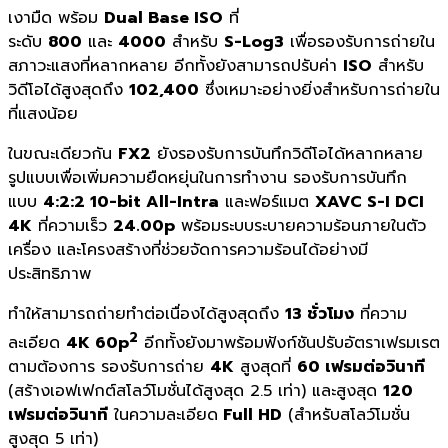
เงามืด พร้อม
Dual Base ISO
ที่
ระดับ
800
และ
4000
สำหรับ
S-Log3
เพื่อรองรับการถ่ายใน
สภาวะแสงที่หลากหลาย อีกทั้งยังสามารถปรับค่า
ISO
สำหรับ
วิดีโอได้สูงสุดถึง
102,400
ซึ่งเหมาะอย่างยิ่งสำหรับการถ่ายใน
ที่แสงน้อย
ในขณะเดียวกัน
FX2
ยังรองรับการบันทึกวิดีโอได้หลากหลาย
รูปแบบเพื่อเพิ่มความยืดหยุ่นในการทำงาน รองรับการบันทึก
แบบ
4:2:2 10-bit All-Intra
และฟอร์แมต
XAVC S-I DCI
4K
ที่ความเร็ว
24.00p
พร้อมระบบระบายความร้อนภายในตัว
เครื่อง และโครงสร้างที่ช่วยจัดการความร้อนได้อย่างมี
ประสิทธิภาพ
ทำให้สามารถถ่ายทำต่อเนื่องได้สูงสุดถึง
13 ชั่วโมง
ที่ความ
2
ละเอียด
4K 60p
อีกทั้งยังมาพร้อมฟังก์ชันปรับอัตราเฟรมเรต
ตามต้องการ รองรับการถ่าย
4K
สูงสุดที่
60 เฟรมต่อวินาที
(สร้างเอฟเฟกต์สโลว์โมชั่นได้สูงสุด 2.5 เท่า) และสูงสุด
120
เฟรมต่อวินาที
ในความละเอียด
Full HD
(สำหรับสโลว์โมชั่น
สูงสุด 5 เท่า)