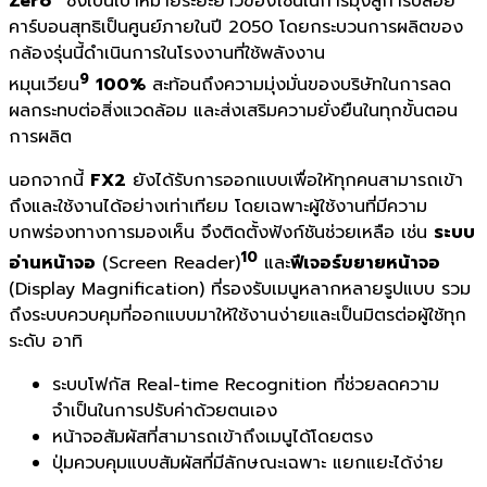
Zero”
ซึ่งเป็นเป้าหมายระยะยาวของโซนี่ในการมุ่งสู่การปล่อย
คาร์บอนสุทธิเป็นศูนย์ภายในปี 2050 โดยกระบวนการผลิตของ
กล้องรุ่นนี้ดำเนินการในโรงงานที่ใช้พลังงาน
9
หมุนเวียน
100%
สะท้อนถึงความมุ่งมั่นของบริษัทในการลด
ผลกระทบต่อสิ่งแวดล้อม และส่งเสริมความยั่งยืนในทุกขั้นตอน
การผลิต
นอกจากนี้
FX2
ยังได้รับการออกแบบเพื่อให้ทุกคนสามารถเข้า
ถึงและใช้งานได้อย่างเท่าเทียม โดยเฉพาะผู้ใช้งานที่มีความ
บกพร่องทางการมองเห็น จึงติดตั้งฟังก์ชันช่วยเหลือ เช่น
ระบบ
10
อ่านหน้าจอ
(Screen Reader)
และ
ฟีเจอร์ขยายหน้าจอ
(Display Magnification) ที่รองรับเมนูหลากหลายรูปแบบ รวม
ถึงระบบควบคุมที่ออกแบบมาให้ใช้งานง่ายและเป็นมิตรต่อผู้ใช้ทุก
ระดับ อาทิ
ระบบโฟกัส Real-time Recognition ที่ช่วยลดความ
จำเป็นในการปรับค่าด้วยตนเอง
หน้าจอสัมผัสที่สามารถเข้าถึงเมนูได้โดยตรง
ปุ่มควบคุมแบบสัมผัสที่มีลักษณะเฉพาะ แยกแยะได้ง่าย