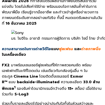
Awards
2026
ที่กำลังเปิดรับผลงานภาพยนตร์สั้นเข้าร่วม
แข่งขัน โดยไม่เสียค่าใช้จ่าย พร้อมมอบโอกาสอันล้ำค่าในการ
พัฒนาฝีมือ เรียนรู้จากมืออาชีพ และก้าวเข้าสู่เครือข่ายวงการ
ภาพยนตร์ระดับสากลอย่างแท้จริง ทั้งนี้ หมดเขตรับผลงานในวัน
ที่
16 ธันวาคม 2025
มร. โยจิโระ อาซาอิ กรรมการผู้จัดการ บริษัท โซนี่ ไทย จำกั
ความสามารถในการถ่ายวิดีโอ
แบบ
ฟูลเฟรม
และ
ถ่ายภาพนิ่ง
ในเครื่องเดียว
FX2
มาพร้อมเซนเซอร์ฟูลเฟรมที่ให้ภาพสวยคมชัด พร้อม
เอฟเฟกต์โบเก้ที่โดดเด่น เช่นเดียวกับกล้องรุ่นอื่น ๆ ใน
ตระกูล
Cinema Line
โดยติดตั้งเซนเซอร์
Exmor
R™
แบบ
backside-illuminated
ความละเอียด
33.0 ล้าน
1
พิกเซล
รองรับค่าไดนามิกเรนจ์กว้างถึง
15+
สต็อป เมื่อใช้งาน
ร่วมกับ
S-Log3
ช่วยเก็บรายละเอียดได้อย่างน่าประทับใจทั้งในส่วนสว่างและ