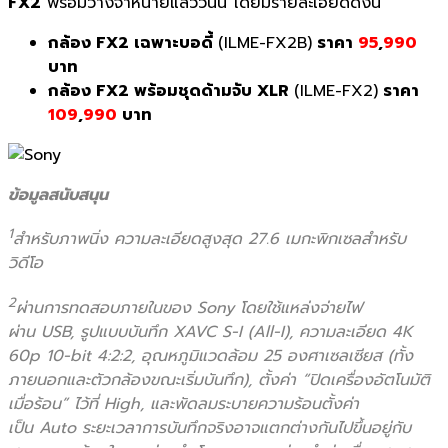
FX2
พร้อมวางจำหน่ายแล้ววันนี้ โดยมีรายละเอียดดังนี้
กล้อง
FX2 เฉพาะบอดี้
(ILME-FX2B)
ราคา
95
,
990
บาท
กล้อง
FX2 พร้อมชุดด้ามจับ XLR
(ILME-FX2)
ราคา
109
,
990
บาท
ข้อมูลสนับสนุน
1
สำหรับภาพนิ่ง ความละเอียดสูงสุด 27.6 เมกะพิกเซลสำหรับ
วิดีโอ
2
ผ่านการทดสอบภายในของ Sony โดยใช้แหล่งจ่ายไฟ
ผ่าน USB, รูปแบบบันทึก XAVC S-I (All-I), ความละเอียด 4K
60p 10-bit 4:2:2, อุณหภูมิแวดล้อม 25 องศาเซลเซียส (ทั้ง
ภายนอกและตัวกล้องขณะเริ่มบันทึก), ตั้งค่า “ปิดเครื่องอัตโนมัติ
เมื่อร้อน” ไว้ที่ High, และพัดลมระบายความร้อนตั้งค่า
เป็น Auto ระยะเวลาการบันทึกจริงอาจแตกต่างกันไปขึ้นอยู่กับ