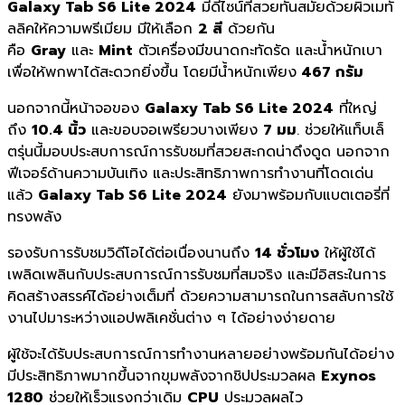
Galaxy Tab S6 Lite 2024
มีดีไซน์ที่สวยทันสมัยด้วยผิวเมทั
ลลิคให้ความพรีเมียม มีให้เลือก
2 สี
ด้วยกัน
คือ
Gray
และ
Mint
ตัวเครื่องมีขนาดกะทัดรัด และน้ำหนักเบา
เพื่อให้พกพาได้สะดวกยิ่งขึ้น โดยมีน้ำหนักเพียง
467 กรัม
นอกจากนี้หน้าจอของ
Galaxy Tab S6 Lite 2024
ที่ใหญ่
ถึง
10.4 นิ้ว
และขอบจอเพรียวบางเพียง
7 มม
. ช่วยให้แท็บเล็
ตรุ่นนี้มอบประสบการณ์การรับชมที่สวยสะกดน่าดึงดูด นอกจาก
ฟีเจอร์ด้านความบันเทิง และประสิทธิภาพการทำงานที่โดดเด่น
แล้ว
Galaxy Tab S6 Lite 2024
ยังมาพร้อมกับแบตเตอรี่ที่
ทรงพลัง
รองรับการรับชมวิดีโอได้ต่อเนื่องนานถึง
14 ชั่วโมง
ให้ผู้ใช้ได้
เพลิดเพลินกับประสบการณ์การรับชมที่สมจริง และมีอิสระในการ
คิดสร้างสรรค์ได้อย่างเต็มที่ ด้วยความสามารถในการสลับการใช้
งานไปมาระหว่างแอปพลิเคชั่นต่าง ๆ ได้อย่างง่ายดาย
ผู้ใช้จะได้รับประสบการณ์การทำงานหลายอย่างพร้อมกันได้อย่าง
มีประสิทธิภาพมากขึ้นจากขุมพลังจากชิปประมวลผล
Exynos
1280
ช่วยให้เร็วแรงกว่าเดิม
CPU
ประมวลผลไว