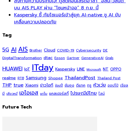
ส่งท้ายความประทับใจ! ดูสดคอนเสิร์ตอำลา “อัสนี-วสันต์”
บน AIS PLAY ผ่าน “โซนหน้าจอ” 8 ก.ย. นี้
Kaspersky ชี้ ภัยไซเบอร์เข้าสู่ยุค AI-native ชู AI ขับ
เคลื่อนความปลอดภัย
Tag
AI
AIS
5G
Cloud
COVID-19
Cybersecurity
DE
Brother
dtac
DigitalTransformation
Grab
Epson
Gartner
GenerativeAI
ITday
HUAWEI
Kaspersky
NT
IoT
LINE
OPPO
Microsoft
ThailandPost
Samsung
realme
Shopee
Thailand Post
RTB
THP
true
หัวเว่ย
Xiaomi
ข่าวไอที
ซัมซุง
ดีแทค
ทรู
ออปโป้
เรียล
ช้อปปี้
เอไอเอส
ไปรษณีย์ไทย
แคสเปอร์สกี้
มี
ไลน์
เสียวหมี่
แกร็บ
Future Tech