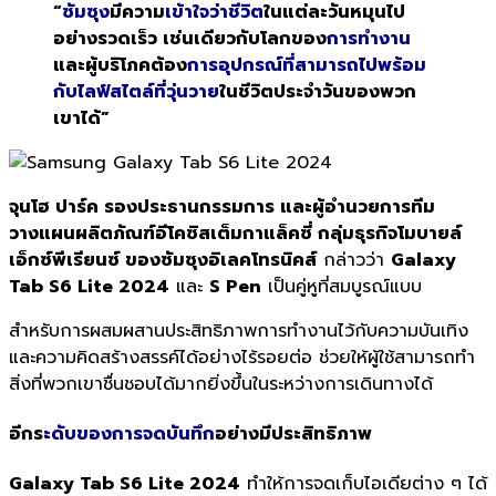
“
ซัมซุง
มีความ
เข้าใจว่าชีวิต
ในแต่ละวันหมุนไป
อย่างรวดเร็ว เช่นเดียวกับโลกของ
การทำงาน
และผู้บริโภคต้อง
การอุปกรณ์ที่สามารถไปพร้อม
กับไลฟ์สไตล์ที่วุ่นวาย
ในชีวิตประจำวันของพวก
เขาได้”
จุนโฮ ปาร์ค รองประธานกรรมการ และผู้อำนวยการทีม
วางแผนผลิตภัณฑ์อีโคซิสเต็มกาแล็คซี่ กลุ่มธุรกิจโมบายล์
เอ็กซ์พีเรียนซ์ ของซัมซุงอิเลคโทรนิคส์
กล่าวว่า
Galaxy
Tab S6 Lite 2024
และ
S Pen
เป็นคู่หูที่สมบูรณ์แบบ
สำหรับการผสมผสานประสิทธิภาพการทำงานไว้กับความบันเทิง
และความคิดสร้างสรรค์ได้อย่างไร้รอยต่อ ช่วยให้ผู้ใช้สามารถทำ
สิ่งที่พวกเขาชื่นชอบได้มากยิ่งขึ้นในระหว่างการเดินทางได้
อีกร
ะดับของการจดบันทึก
อย่างมีประสิทธิภาพ
Galaxy Tab S6 Lite 2024
ทำให้การจดเก็บไอเดียต่าง ๆ ได้