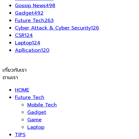
Gossip News
498
Gadget
492
Future Tech
263
Cyber Attack & Cyber Security
126
CSR
124
Laptop
124
Apllication
120
เกี่ยวกับเรา
ตามเรา
HOME
Future Tech
Mobile Tech
Gadget
Game
Laptop
TIPS