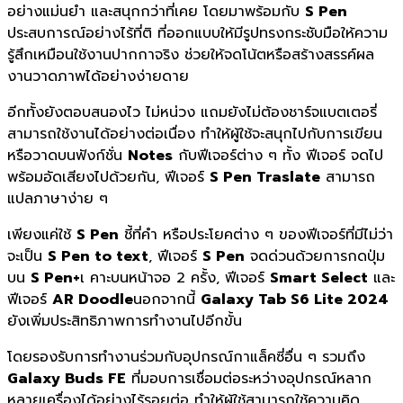
อย่างแม่นยำ และสนุกกว่าที่เคย โดยมาพร้อมกับ
S Pen
ประสบการณ์อย่างไร้ที่ติ ที่ออกแบบให้มีรูปทรงกระชับมือให้ความ
รู้สึกเหมือนใช้งานปากกาจริง ช่วยให้จดโน้ตหรือสร้างสรรค์ผล
งานวาดภาพได้อย่างง่ายดาย
อีกทั้งยังตอบสนองไว ไม่หน่วง แถมยังไม่ต้องชาร์จแบตเตอรี่
สามารถใช้งานได้อย่างต่อเนื่อง ทำให้ผู้ใช้จะสนุกไปกับการเขียน
หรือวาดบนฟังก์ชั่น
Notes
กับฟีเจอร์ต่าง ๆ ทั้ง ฟีเจอร์ จดไป
พร้อมอัดเสียงไปด้วยกัน, ฟีเจอร์
S Pen Traslate
สามารถ
แปลภาษาง่าย ๆ
เพียงแค่ใช้
S Pen
ชี้ที่คำ หรือประโยคต่าง ๆ ของฟีเจอร์ที่มีไม่ว่า
จะเป็น
S Pen to text
, ฟีเจอร์
S Pen
จดด่วนด้วยการกดปุ่ม
บน
S Pen+
เ คาะบนหน้าจอ 2 ครั้ง, ฟีเจอร์
Smart Select
และ
ฟีเจอร์
AR Doodle
นอกจากนี้
Galaxy Tab S6 Lite 2024
ยังเพิ่มประสิทธิภาพการทำงานไปอีกขั้น
โดยรองรับการทำงานร่วมกับอุปกรณ์กาแล็คซี่อื่น ๆ รวมถึง
Galaxy Buds FE
ที่มอบการเชื่อมต่อระหว่างอุปกรณ์หลาก
หลายเครื่องได้อย่างไร้รอยต่อ ทำให้ผู้ใช้สามารถใช้ความคิด