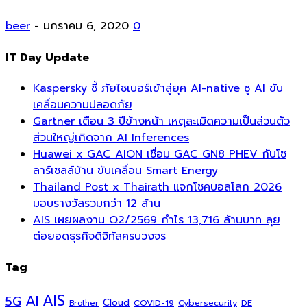
beer
-
มกราคม 6, 2020
0
IT Day Update
Kaspersky ชี้ ภัยไซเบอร์เข้าสู่ยุค AI-native ชู AI ขับ
เคลื่อนความปลอดภัย
Gartner เตือน 3 ปีข้างหน้า เหตุละเมิดความเป็นส่วนตัว
ส่วนใหญ่เกิดจาก AI Inferences
Huawei x GAC AION เชื่อม GAC GN8 PHEV กับโซ
ลาร์เซลล์บ้าน ขับเคลื่อน Smart Energy
Thailand Post x Thairath แจกโชคบอลโลก 2026
มอบรางวัลรวมกว่า 12 ล้าน
AIS เผยผลงาน Q2/2569 กำไร 13,716 ล้านบาท ลุย
ต่อยอดธุรกิจดิจิทัลครบวงจร
Tag
AI
AIS
5G
Cloud
COVID-19
Cybersecurity
DE
Brother