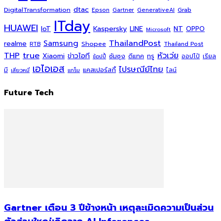
dtac
DigitalTransformation
Grab
Epson
Gartner
GenerativeAI
ITday
HUAWEI
Kaspersky
NT
IoT
LINE
OPPO
Microsoft
ThailandPost
Samsung
realme
Shopee
Thailand Post
RTB
THP
true
หัวเว่ย
Xiaomi
ข่าวไอที
ซัมซุง
ดีแทค
ทรู
ออปโป้
เรียล
ช้อปปี้
เอไอเอส
ไปรษณีย์ไทย
แคสเปอร์สกี้
มี
ไลน์
เสียวหมี่
แกร็บ
Future Tech
Gartner เตือน 3 ปีข้างหน้า เหตุละเมิดความเป็นส่วน