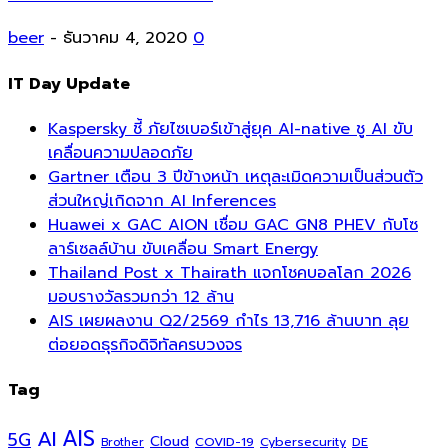
beer
-
ธันวาคม 4, 2020
0
IT Day Update
Kaspersky ชี้ ภัยไซเบอร์เข้าสู่ยุค AI-native ชู AI ขับ
เคลื่อนความปลอดภัย
Gartner เตือน 3 ปีข้างหน้า เหตุละเมิดความเป็นส่วนตัว
ส่วนใหญ่เกิดจาก AI Inferences
Huawei x GAC AION เชื่อม GAC GN8 PHEV กับโซ
ลาร์เซลล์บ้าน ขับเคลื่อน Smart Energy
Thailand Post x Thairath แจกโชคบอลโลก 2026
มอบรางวัลรวมกว่า 12 ล้าน
AIS เผยผลงาน Q2/2569 กำไร 13,716 ล้านบาท ลุย
ต่อยอดธุรกิจดิจิทัลครบวงจร
Tag
AI
AIS
5G
Cloud
COVID-19
Cybersecurity
DE
Brother