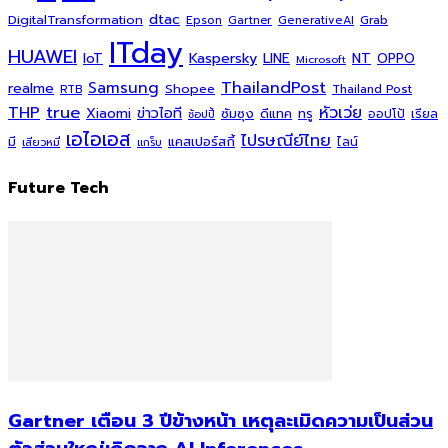
dtac
DigitalTransformation
Grab
Epson
Gartner
GenerativeAI
ITday
HUAWEI
Kaspersky
NT
IoT
LINE
OPPO
Microsoft
ThailandPost
Samsung
realme
Shopee
Thailand Post
RTB
THP
true
หัวเว่ย
Xiaomi
ข่าวไอที
ซัมซุง
ดีแทค
ทรู
ออปโป้
เรียล
ช้อปปี้
เอไอเอส
ไปรษณีย์ไทย
แคสเปอร์สกี้
มี
ไลน์
เสียวหมี่
แกร็บ
Future Tech
Gartner เตือน 3 ปีข้างหน้า เหตุละเมิดความเป็นส่วน