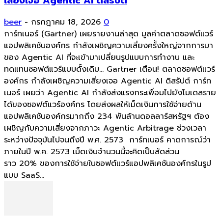
เสี่ยงเจอ Agentic AI ดิสรัปต์
beer
-
กรกฎาคม 18, 2026
0
การ์ทเนอร์ (Gartner) เผยรายงานล่าสุด มูลค่าตลาดซอฟต์แวร์
แอปพลิเคชันองค์กร กำลังเผชิญความเสี่ยงครั้งใหญ่จากการมา
ของ Agentic AI ที่จะเข้ามาเปลี่ยนรูปแบบการทำงาน และ
ทดแทนซอฟต์แวร์แบบดั้งเดิม... Gartner เตือน! ตลาดซอฟต์แวร์
องค์กร กำลังเผชิญความเสี่ยงเจอ Agentic AI ดิสรัปต์ การ์ท
เนอร์ เผยว่า Agentic AI กำลังส่งแรงกระเพื่อมไปยังโมเดลราย
ได้ของซอฟต์แวร์องค์กร โดยส่งผลให้เม็ดเงินการใช้จ่ายด้าน
แอปพลิเคชันองค์กรมากถึง 234 พันล้านดอลลาร์สหรัฐฯ ต้อง
เผชิญกับความเสี่ยงจากภาวะ Agentic Arbitrage ช่วงเวลา
ระหว่างปัจจุบันไปจนถึงปี พ.ศ. 2573 การ์ทเนอร์ คาดการณ์ว่า
ภายในปี พ.ศ. 2573 เม็ดเงินจำนวนนี้จะคิดเป็นสัดส่วน
ราว 20% ของการใช้จ่ายในซอฟต์แวร์แอปพลิเคชันองค์กรในรูป
แบบ SaaS...