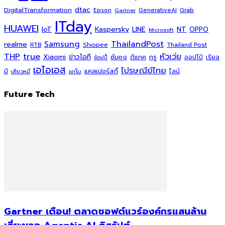
dtac
DigitalTransformation
Grab
Epson
Gartner
GenerativeAI
ITday
HUAWEI
Kaspersky
NT
IoT
LINE
OPPO
Microsoft
ThailandPost
Samsung
realme
Shopee
Thailand Post
RTB
THP
true
หัวเว่ย
Xiaomi
ข่าวไอที
ซัมซุง
ดีแทค
ทรู
ออปโป้
เรียล
ช้อปปี้
เอไอเอส
ไปรษณีย์ไทย
แคสเปอร์สกี้
มี
ไลน์
เสียวหมี่
แกร็บ
Future Tech
Gartner เตือน! ตลาดซอฟต์แวร์องค์กรแสนล้าน