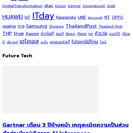
dtac
DigitalTransformation
Grab
Epson
Gartner
GenerativeAI
ITday
HUAWEI
Kaspersky
NT
IoT
LINE
OPPO
Microsoft
ThailandPost
Samsung
realme
Shopee
Thailand Post
RTB
THP
true
หัวเว่ย
Xiaomi
ข่าวไอที
ซัมซุง
ดีแทค
ทรู
ออปโป้
เรียล
ช้อปปี้
เอไอเอส
ไปรษณีย์ไทย
แคสเปอร์สกี้
มี
ไลน์
เสียวหมี่
แกร็บ
Future Tech
Gartner เตือน 3 ปีข้างหน้า เหตุละเมิดความเป็นส่วน