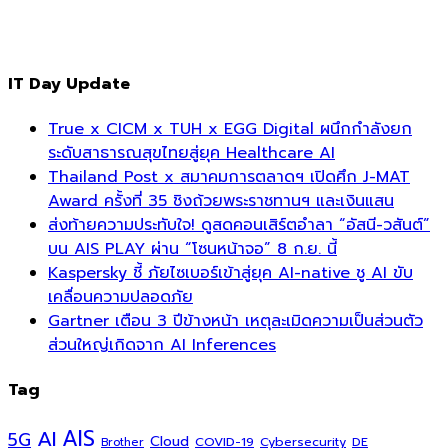
IT Day Update
True x CICM x TUH x EGG Digital ผนึกกำลังยก
ระดับสาธารณสุขไทยสู่ยุค Healthcare AI
Thailand Post x สมาคมการตลาดฯ เปิดศึก J-MAT
Award ครั้งที่ 35 ชิงถ้วยพระราชทานฯ และเงินแสน
ส่งท้ายความประทับใจ! ดูสดคอนเสิร์ตอำลา “อัสนี-วสันต์”
บน AIS PLAY ผ่าน “โซนหน้าจอ” 8 ก.ย. นี้
Kaspersky ชี้ ภัยไซเบอร์เข้าสู่ยุค AI-native ชู AI ขับ
เคลื่อนความปลอดภัย
Gartner เตือน 3 ปีข้างหน้า เหตุละเมิดความเป็นส่วนตัว
ส่วนใหญ่เกิดจาก AI Inferences
Tag
AI
AIS
5G
Cloud
COVID-19
Cybersecurity
DE
Brother