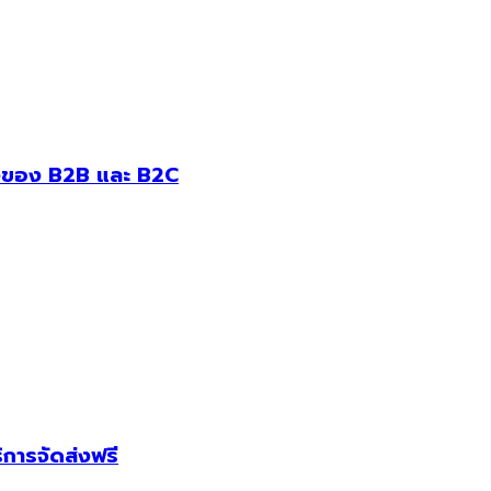
ั้งของ B2B และ B2C
ิการจัดส่งฟรี