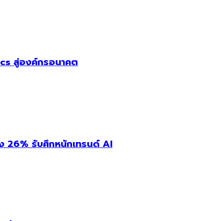
cs สู่องค์กรอนาคต
่ง 26% รับศึกหนักเทรนด์ AI