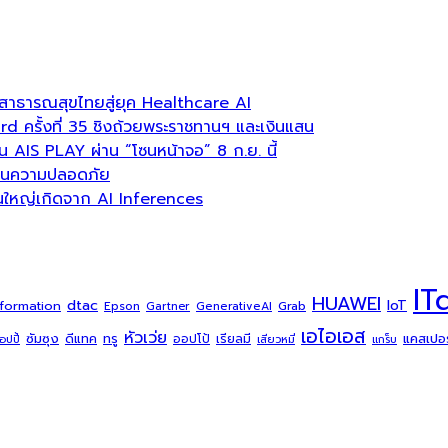
าธารณสุขไทยสู่ยุค Healthcare AI
ครั้งที่ 35 ชิงถ้วยพระราชทานฯ และเงินแสน
บน AIS PLAY ผ่าน “โซนหน้าจอ” 8 ก.ย. นี้
ลื่อนความปลอดภัย
่วนใหญ่เกิดจาก AI Inferences
IT
HUAWEI
dtac
IoT
sformation
Grab
Epson
Gartner
GenerativeAI
เอไอเอส
หัวเว่ย
ซัมซุง
ดีแทค
ทรู
แคสเปอร์
ออปโป้
เรียลมี
้อปปี้
เสียวหมี่
แกร็บ