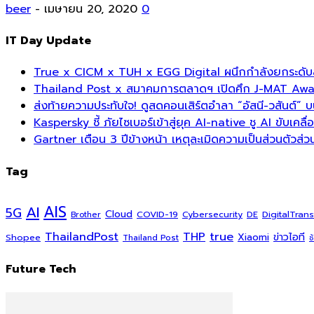
beer
-
เมษายน 20, 2020
0
IT Day Update
True x CICM x TUH x EGG Digital ผนึกกำลังยกระดับส
Thailand Post x สมาคมการตลาดฯ เปิดศึก J-MAT Award 
ส่งท้ายความประทับใจ! ดูสดคอนเสิร์ตอำลา “อัสนี-วสันต์” 
Kaspersky ชี้ ภัยไซเบอร์เข้าสู่ยุค AI-native ชู AI ขับเค
Gartner เตือน 3 ปีข้างหน้า เหตุละเมิดความเป็นส่วนตัวส
Tag
AI
AIS
5G
Cloud
COVID-19
DigitalTran
Cybersecurity
DE
Brother
ThailandPost
THP
true
Xiaomi
ข่าวไอที
Shopee
Thailand Post
ช
Future Tech