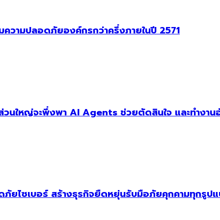
าคุมความปลอดภัยองค์กรกว่าครึ่งภายในปี 2571
ัฐส่วนใหญ่จะพึ่งพา AI Agents ช่วยตัดสินใจ และทำงานอ
ัยไซเบอร์ สร้างธุรกิจยืดหยุ่นรับมือภัยคุกคามทุกรูป