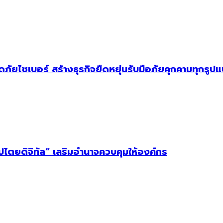
ัยไซเบอร์ สร้างธุรกิจยืดหยุ่นรับมือภัยคุกคามทุกรูป
ิปไตยดิจิทัล” เสริมอำนาจควบคุมให้องค์กร