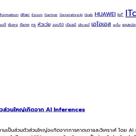
IT
HUAWEI
dtac
IoT
sformation
Grab
Epson
Gartner
GenerativeAI
เอไอเอส
หัวเว่ย
ซัมซุง
ดีแทค
ทรู
แคสเปอร์
ออปโป้
เรียลมี
้อปปี้
เสียวหมี่
แกร็บ
ตัวส่วนใหญ่เกิดจาก AI Inferences
ามเป็นส่วนตัวส่วนใหญ่จะเกิดจากการคาดเดาและวิเคราะห์ โดย AI ที่