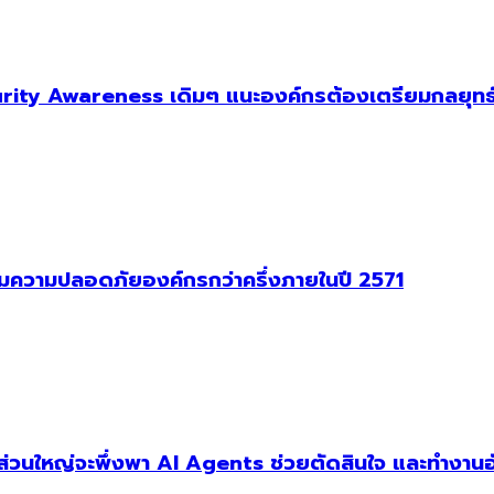
ity Awareness เดิมๆ แนะองค์กรต้องเตรียมกลยุทธ์
าคุมความปลอดภัยองค์กรกว่าครึ่งภายในปี 2571
ัฐส่วนใหญ่จะพึ่งพา AI Agents ช่วยตัดสินใจ และทำงานอ