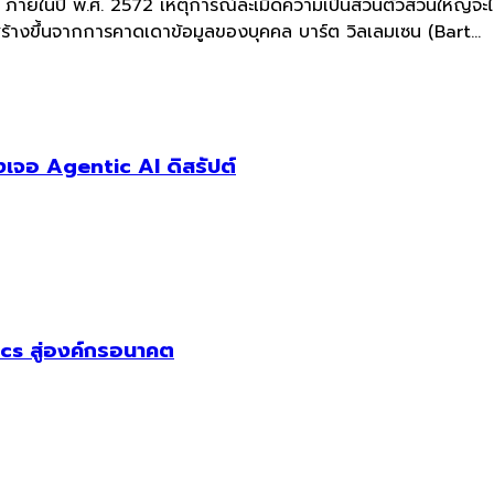
่า ภายในปี พ.ศ. 2572 เหตุการณ์ละเมิดความเป็นส่วนตัวส่วนใหญ่จะ
 สร้างขึ้นจากการคาดเดาข้อมูลของบุคคล บาร์ต วิลเลมเซน (Bart...
เจอ Agentic AI ดิสรัปต์
cs สู่องค์กรอนาคต