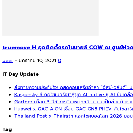
truemove H รุดติดตั้งรถโมบายล์ COW ณ ศูนย์ห่วงใ
beer
-
มกราคม 10, 2021
0
IT Day Update
ส่งท้ายความประทับใจ! ดูสดคอนเสิร์ตอำลา “อัสนี-วสันต์” 
Kaspersky ชี้ ภัยไซเบอร์เข้าสู่ยุค AI-native ชู AI ขับเค
Gartner เตือน 3 ปีข้างหน้า เหตุละเมิดความเป็นส่วนตัวส
Huawei x GAC AION เชื่อม GAC GN8 PHEV กับโซลาร์เซล
Thailand Post x Thairath แจกโชคบอลโลก 2026 มอบรา
Tag