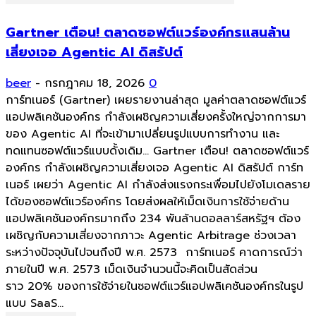
Gartner เตือน! ตลาดซอฟต์แวร์องค์กรแสนล้าน
เสี่ยงเจอ Agentic AI ดิสรัปต์
beer
-
กรกฎาคม 18, 2026
0
การ์ทเนอร์ (Gartner) เผยรายงานล่าสุด มูลค่าตลาดซอฟต์แวร์
แอปพลิเคชันองค์กร กำลังเผชิญความเสี่ยงครั้งใหญ่จากการมา
ของ Agentic AI ที่จะเข้ามาเปลี่ยนรูปแบบการทำงาน และ
ทดแทนซอฟต์แวร์แบบดั้งเดิม... Gartner เตือน! ตลาดซอฟต์แวร์
องค์กร กำลังเผชิญความเสี่ยงเจอ Agentic AI ดิสรัปต์ การ์ท
เนอร์ เผยว่า Agentic AI กำลังส่งแรงกระเพื่อมไปยังโมเดลราย
ได้ของซอฟต์แวร์องค์กร โดยส่งผลให้เม็ดเงินการใช้จ่ายด้าน
แอปพลิเคชันองค์กรมากถึง 234 พันล้านดอลลาร์สหรัฐฯ ต้อง
เผชิญกับความเสี่ยงจากภาวะ Agentic Arbitrage ช่วงเวลา
ระหว่างปัจจุบันไปจนถึงปี พ.ศ. 2573 การ์ทเนอร์ คาดการณ์ว่า
ภายในปี พ.ศ. 2573 เม็ดเงินจำนวนนี้จะคิดเป็นสัดส่วน
ราว 20% ของการใช้จ่ายในซอฟต์แวร์แอปพลิเคชันองค์กรในรูป
แบบ SaaS...