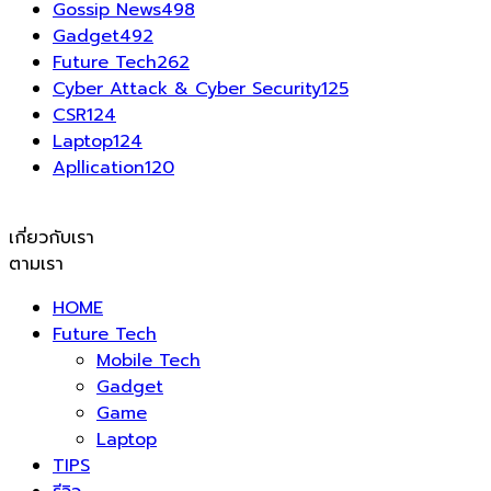
Gossip News
498
Gadget
492
Future Tech
262
Cyber Attack & Cyber Security
125
CSR
124
Laptop
124
Apllication
120
เกี่ยวกับเรา
ตามเรา
HOME
Future Tech
Mobile Tech
Gadget
Game
Laptop
TIPS