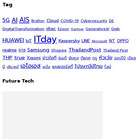
Tag
AI
AIS
5G
Cloud
COVID-19
Cybersecurity
DE
Brother
dtac
DigitalTransformation
Grab
Epson
Gartner
GenerativeAI
ITday
HUAWEI
Kaspersky
NT
IoT
LINE
OPPO
Microsoft
ThailandPost
Samsung
realme
Shopee
Thailand Post
RTB
THP
true
หัวเว่ย
Xiaomi
ข่าวไอที
ซัมซุง
ดีแทค
ทรู
ออปโป้
เรียล
ช้อปปี้
เอไอเอส
ไปรษณีย์ไทย
แคสเปอร์สกี้
มี
ไลน์
เสียวหมี่
แกร็บ
Future Tech