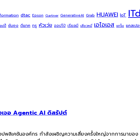
IT
HUAWEI
dtac
IoT
sformation
Grab
Epson
Gartner
GenerativeAI
เอไอเอส
หัวเว่ย
ซัมซุง
ดีแทค
ทรู
แคสเปอร์
ออปโป้
เรียลมี
้อปปี้
เสียวหมี่
แกร็บ
เจอ Agentic AI ดิสรัปต์
แอปพลิเคชันองค์กร กำลังเผชิญความเสี่ยงครั้งใหญ่จากการมาของ