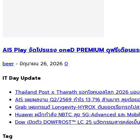
AIS Play จัดโปรแรง oneD PREMIUM ดูฟรีเดือนแรก!
beer
-
มิถุนายน 26, 2026
0
IT Day Update
Thailand Post x Thairath แจกโชคบอลโลก 2026 มอบรา
AIS เผยผลงาน Q2/2569 กำไร 13,716 ล้านบาท ลุยต่อยอด
Grab เผยเทรนด์ Longevity-HYROX ดันยอดเรียกรถไปสวนสา
Huawei ผนึกกำลัง NBTC ลุย 5G-Advanced และ Mobil
Dow เปิดตัว DOWFROST™ LC 25 นวัตกรรมสารหล่อเย็นร
Tag