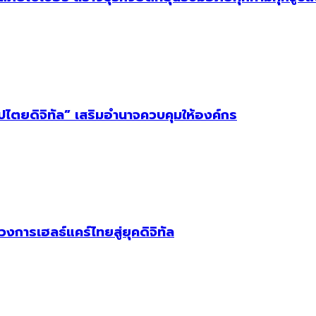
ิปไตยดิจิทัล” เสริมอำนาจควบคุมให้องค์กร
วงการเฮลธ์แคร์ไทยสู่ยุคดิจิทัล