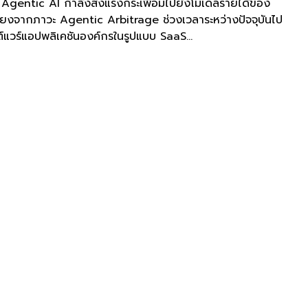
่า Agentic AI กำลังส่งแรงกระเพื่อมไปยังโมเดลรายได้ของ
ี่ยงจากภาวะ Agentic Arbitrage ช่วงเวลาระหว่างปัจจุบันไป
์แวร์แอปพลิเคชันองค์กรในรูปแบบ SaaS...