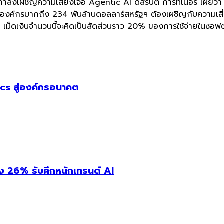
 กำลังเผชิญความเสี่ยงเจอ Agentic AI ดิสรัปต์ การ์ทเนอร์ เผยว
ชันองค์กรมากถึง 234 พันล้านดอลลาร์สหรัฐฯ ต้องเผชิญกับความเส
เม็ดเงินจำนวนนี้จะคิดเป็นสัดส่วนราว 20% ของการใช้จ่ายในซอฟต
cs สู่องค์กรอนาคต
่ง 26% รับศึกหนักเทรนด์ AI