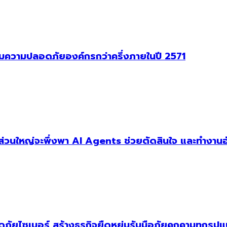
าคุมความปลอดภัยองค์กรกว่าครึ่งภายในปี 2571
ัฐส่วนใหญ่จะพึ่งพา AI Agents ช่วยตัดสินใจ และทำงานอ
ัยไซเบอร์ สร้างธุรกิจยืดหยุ่นรับมือภัยคุกคามทุกรูป