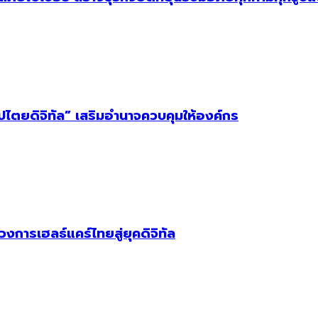
ิปไตยดิจิทัล” เสริมอำนาจควบคุมให้องค์กร
วงการเฮลธ์แคร์ไทยสู่ยุคดิจิทัล