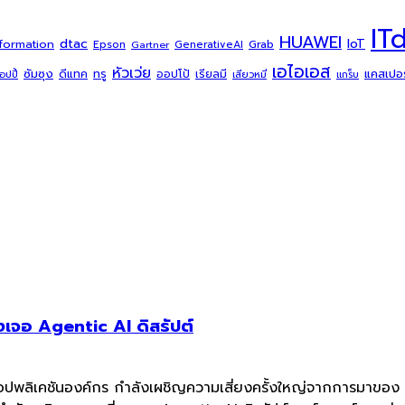
IT
HUAWEI
dtac
IoT
sformation
Grab
Epson
Gartner
GenerativeAI
เอไอเอส
หัวเว่ย
ซัมซุง
ดีแทค
ทรู
แคสเปอร์
ออปโป้
เรียลมี
้อปปี้
เสียวหมี่
แกร็บ
เจอ Agentic AI ดิสรัปต์
แอปพลิเคชันองค์กร กำลังเผชิญความเสี่ยงครั้งใหญ่จากการมาของ