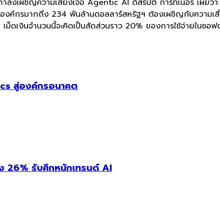
 กำลังเผชิญความเสี่ยงเจอ Agentic AI ดิสรัปต์ การ์ทเนอร์ เผยว
ชันองค์กรมากถึง 234 พันล้านดอลลาร์สหรัฐฯ ต้องเผชิญกับความเส
เม็ดเงินจำนวนนี้จะคิดเป็นสัดส่วนราว 20% ของการใช้จ่ายในซอฟต
cs สู่องค์กรอนาคต
่ง 26% รับศึกหนักเทรนด์ AI