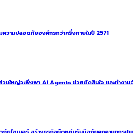
าคุมความปลอดภัยองค์กรกว่าครึ่งภายในปี 2571
ัฐส่วนใหญ่จะพึ่งพา AI Agents ช่วยตัดสินใจ และทำงานอ
ัยไซเบอร์ สร้างธุรกิจยืดหยุ่นรับมือภัยคุกคามทุกรูป