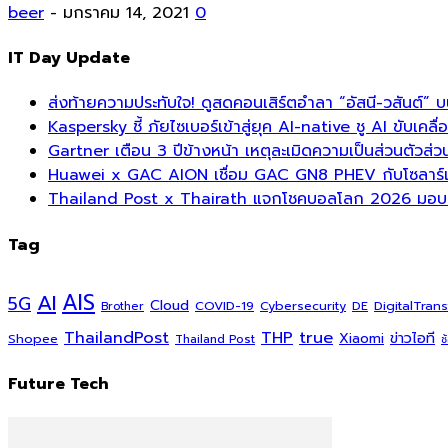
beer
-
มกราคม 14, 2021
0
IT Day Update
ส่งท้ายความประทับใจ! ดูสดคอนเสิร์ตอำลา “อัสนี-วสันต์” 
Kaspersky ชี้ ภัยไซเบอร์เข้าสู่ยุค AI-native ชู AI ขับเค
Gartner เตือน 3 ปีข้างหน้า เหตุละเมิดความเป็นส่วนตัวส
Huawei x GAC AION เชื่อม GAC GN8 PHEV กับโซลาร์เซล
Thailand Post x Thairath แจกโชคบอลโลก 2026 มอบรา
Tag
AI
AIS
5G
Cloud
COVID-19
DigitalTran
Cybersecurity
DE
Brother
ThailandPost
THP
true
Xiaomi
ข่าวไอที
Shopee
Thailand Post
ช
Future Tech