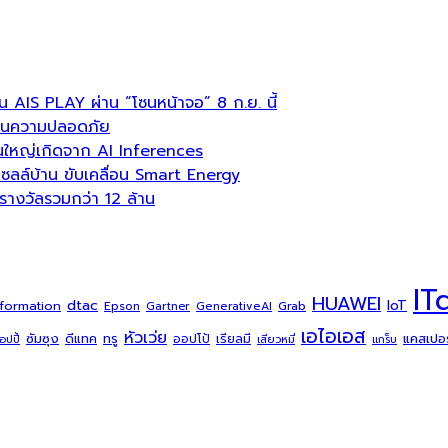
บน AIS PLAY ผ่าน “โซนหน้าจอ” 8 ก.ย. นี้
ลื่อนความปลอดภัย
่วนใหญ่เกิดจาก AI Inferences
ล์บ้าน ขับเคลื่อน Smart Energy
งวัลรวมกว่า 12 ล้าน
IT
HUAWEI
dtac
IoT
sformation
Grab
Epson
Gartner
GenerativeAI
เอไอเอส
หัวเว่ย
ซัมซุง
ดีแทค
ทรู
แคสเปอร์
ออปโป้
เรียลมี
้อปปี้
เสียวหมี่
แกร็บ