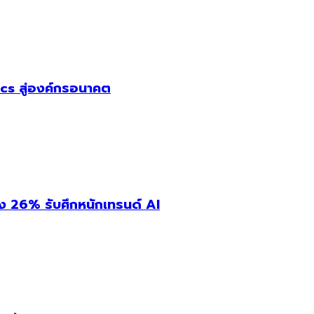
cs สู่องค์กรอนาคต
่ง 26% รับศึกหนักเทรนด์ AI