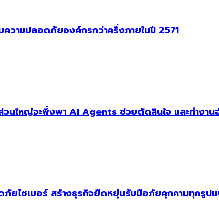
าคุมความปลอดภัยองค์กรกว่าครึ่งภายในปี 2571
ัฐส่วนใหญ่จะพึ่งพา AI Agents ช่วยตัดสินใจ และทำงานอ
ัยไซเบอร์ สร้างธุรกิจยืดหยุ่นรับมือภัยคุกคามทุกรูป