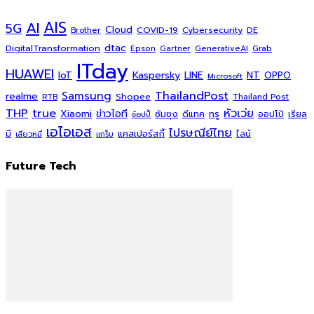
AI
AIS
5G
Cloud
COVID-19
Cybersecurity
DE
Brother
dtac
DigitalTransformation
Grab
Epson
Gartner
GenerativeAI
ITday
HUAWEI
Kaspersky
NT
IoT
LINE
OPPO
Microsoft
ThailandPost
Samsung
realme
Shopee
Thailand Post
RTB
THP
true
หัวเว่ย
Xiaomi
ข่าวไอที
ซัมซุง
ดีแทค
ทรู
ออปโป้
เรียล
ช้อปปี้
เอไอเอส
ไปรษณีย์ไทย
แคสเปอร์สกี้
มี
ไลน์
เสียวหมี่
แกร็บ
Future Tech