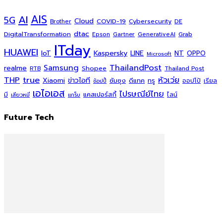
AI
AIS
5G
Cloud
COVID-19
Cybersecurity
DE
Brother
dtac
DigitalTransformation
Grab
Epson
Gartner
GenerativeAI
ITday
HUAWEI
Kaspersky
NT
IoT
LINE
OPPO
Microsoft
ThailandPost
Samsung
realme
Shopee
Thailand Post
RTB
THP
true
หัวเว่ย
Xiaomi
ข่าวไอที
ซัมซุง
ดีแทค
ทรู
ออปโป้
เรียล
ช้อปปี้
เอไอเอส
ไปรษณีย์ไทย
แคสเปอร์สกี้
มี
ไลน์
เสียวหมี่
แกร็บ
Future Tech