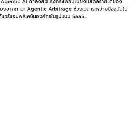
่า Agentic AI กำลังส่งแรงกระเพื่อมไปยังโมเดลรายได้ของ
ี่ยงจากภาวะ Agentic Arbitrage ช่วงเวลาระหว่างปัจจุบันไป
์แวร์แอปพลิเคชันองค์กรในรูปแบบ SaaS...