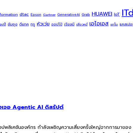
IT
HUAWEI
dtac
IoT
sformation
Grab
Epson
Gartner
GenerativeAI
เอไอเอส
หัวเว่ย
ซัมซุง
ดีแทค
ทรู
แคสเปอร์
ออปโป้
เรียลมี
้อปปี้
เสียวหมี่
แกร็บ
เจอ Agentic AI ดิสรัปต์
แอปพลิเคชันองค์กร กำลังเผชิญความเสี่ยงครั้งใหญ่จากการมาของ