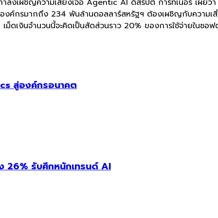
 กำลังเผชิญความเสี่ยงเจอ Agentic AI ดิสรัปต์ การ์ทเนอร์ เผยว
ชันองค์กรมากถึง 234 พันล้านดอลลาร์สหรัฐฯ ต้องเผชิญกับความเส
เม็ดเงินจำนวนนี้จะคิดเป็นสัดส่วนราว 20% ของการใช้จ่ายในซอฟต
cs สู่องค์กรอนาคต
่ง 26% รับศึกหนักเทรนด์ AI