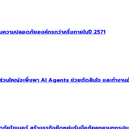
าคุมความปลอดภัยองค์กรกว่าครึ่งภายในปี 2571
ัฐส่วนใหญ่จะพึ่งพา AI Agents ช่วยตัดสินใจ และทำงานอ
ัยไซเบอร์ สร้างธุรกิจยืดหยุ่นรับมือภัยคุกคามทุกรูป