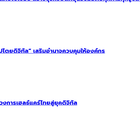
ิปไตยดิจิทัล” เสริมอำนาจควบคุมให้องค์กร
วงการเฮลธ์แคร์ไทยสู่ยุคดิจิทัล