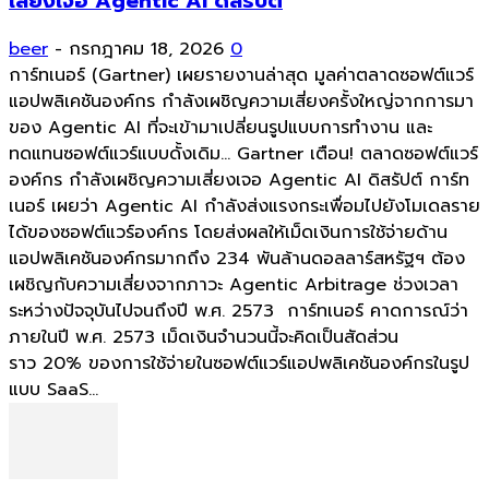
เสี่ยงเจอ Agentic AI ดิสรัปต์
beer
-
กรกฎาคม 18, 2026
0
การ์ทเนอร์ (Gartner) เผยรายงานล่าสุด มูลค่าตลาดซอฟต์แวร์
แอปพลิเคชันองค์กร กำลังเผชิญความเสี่ยงครั้งใหญ่จากการมา
ของ Agentic AI ที่จะเข้ามาเปลี่ยนรูปแบบการทำงาน และ
ทดแทนซอฟต์แวร์แบบดั้งเดิม... Gartner เตือน! ตลาดซอฟต์แวร์
องค์กร กำลังเผชิญความเสี่ยงเจอ Agentic AI ดิสรัปต์ การ์ท
เนอร์ เผยว่า Agentic AI กำลังส่งแรงกระเพื่อมไปยังโมเดลราย
ได้ของซอฟต์แวร์องค์กร โดยส่งผลให้เม็ดเงินการใช้จ่ายด้าน
แอปพลิเคชันองค์กรมากถึง 234 พันล้านดอลลาร์สหรัฐฯ ต้อง
เผชิญกับความเสี่ยงจากภาวะ Agentic Arbitrage ช่วงเวลา
ระหว่างปัจจุบันไปจนถึงปี พ.ศ. 2573 การ์ทเนอร์ คาดการณ์ว่า
ภายในปี พ.ศ. 2573 เม็ดเงินจำนวนนี้จะคิดเป็นสัดส่วน
ราว 20% ของการใช้จ่ายในซอฟต์แวร์แอปพลิเคชันองค์กรในรูป
แบบ SaaS...