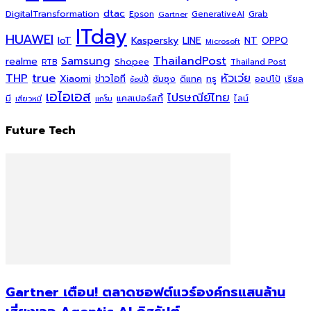
dtac
DigitalTransformation
Grab
Epson
Gartner
GenerativeAI
ITday
HUAWEI
Kaspersky
NT
IoT
LINE
OPPO
Microsoft
ThailandPost
Samsung
realme
Shopee
Thailand Post
RTB
THP
true
หัวเว่ย
Xiaomi
ข่าวไอที
ซัมซุง
ดีแทค
ทรู
ออปโป้
เรียล
ช้อปปี้
เอไอเอส
ไปรษณีย์ไทย
แคสเปอร์สกี้
มี
ไลน์
เสียวหมี่
แกร็บ
Future Tech
Gartner เตือน! ตลาดซอฟต์แวร์องค์กรแสนล้าน