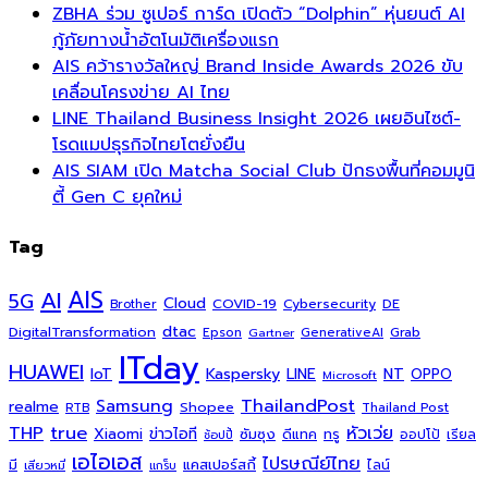
ZBHA ร่วม ซูเปอร์ การ์ด เปิดตัว “Dolphin” หุ่นยนต์ AI
กู้ภัยทางน้ำอัตโนมัติเครื่องแรก
AIS คว้ารางวัลใหญ่ Brand Inside Awards 2026 ขับ
เคลื่อนโครงข่าย AI ไทย
LINE Thailand Business Insight 2026 เผยอินไซต์-
โรดแมปธุรกิจไทยโตยั่งยืน
AIS SIAM เปิด Matcha Social Club ปักธงพื้นที่คอมมูนิ
ตี้ Gen C ยุคใหม่
Tag
AI
AIS
5G
Cloud
COVID-19
Cybersecurity
DE
Brother
dtac
DigitalTransformation
Grab
Epson
Gartner
GenerativeAI
ITday
HUAWEI
Kaspersky
NT
IoT
LINE
OPPO
Microsoft
ThailandPost
Samsung
realme
Shopee
Thailand Post
RTB
THP
true
หัวเว่ย
Xiaomi
ข่าวไอที
ซัมซุง
ดีแทค
ทรู
ออปโป้
เรียล
ช้อปปี้
เอไอเอส
ไปรษณีย์ไทย
แคสเปอร์สกี้
มี
ไลน์
เสียวหมี่
แกร็บ