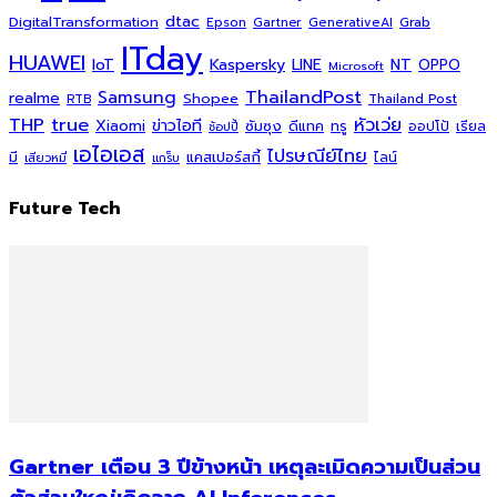
dtac
DigitalTransformation
Grab
Epson
Gartner
GenerativeAI
ITday
HUAWEI
Kaspersky
NT
IoT
LINE
OPPO
Microsoft
ThailandPost
Samsung
realme
Shopee
Thailand Post
RTB
THP
true
หัวเว่ย
Xiaomi
ข่าวไอที
ซัมซุง
ดีแทค
ทรู
ออปโป้
เรียล
ช้อปปี้
เอไอเอส
ไปรษณีย์ไทย
แคสเปอร์สกี้
มี
ไลน์
เสียวหมี่
แกร็บ
Future Tech
Gartner เตือน 3 ปีข้างหน้า เหตุละเมิดความเป็นส่วน