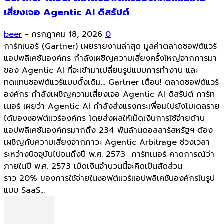
เสี่ยงเจอ Agentic AI ดิสรัปต์
beer
-
กรกฎาคม 18, 2026
0
การ์ทเนอร์ (Gartner) เผยรายงานล่าสุด มูลค่าตลาดซอฟต์แวร์
แอปพลิเคชันองค์กร กำลังเผชิญความเสี่ยงครั้งใหญ่จากการมา
ของ Agentic AI ที่จะเข้ามาเปลี่ยนรูปแบบการทำงาน และ
ทดแทนซอฟต์แวร์แบบดั้งเดิม... Gartner เตือน! ตลาดซอฟต์แวร์
องค์กร กำลังเผชิญความเสี่ยงเจอ Agentic AI ดิสรัปต์ การ์ท
เนอร์ เผยว่า Agentic AI กำลังส่งแรงกระเพื่อมไปยังโมเดลราย
ได้ของซอฟต์แวร์องค์กร โดยส่งผลให้เม็ดเงินการใช้จ่ายด้าน
แอปพลิเคชันองค์กรมากถึง 234 พันล้านดอลลาร์สหรัฐฯ ต้อง
เผชิญกับความเสี่ยงจากภาวะ Agentic Arbitrage ช่วงเวลา
ระหว่างปัจจุบันไปจนถึงปี พ.ศ. 2573 การ์ทเนอร์ คาดการณ์ว่า
ภายในปี พ.ศ. 2573 เม็ดเงินจำนวนนี้จะคิดเป็นสัดส่วน
ราว 20% ของการใช้จ่ายในซอฟต์แวร์แอปพลิเคชันองค์กรในรูป
แบบ SaaS...