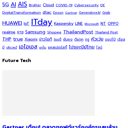
AI
AIS
5G
Cloud
COVID-19
Cybersecurity
DE
Brother
dtac
DigitalTransformation
Grab
Epson
Gartner
GenerativeAI
ITday
HUAWEI
Kaspersky
NT
IoT
LINE
OPPO
Microsoft
ThailandPost
Samsung
realme
Shopee
Thailand Post
RTB
THP
true
หัวเว่ย
Xiaomi
ข่าวไอที
ซัมซุง
ดีแทค
ทรู
ออปโป้
เรียล
ช้อปปี้
เอไอเอส
ไปรษณีย์ไทย
แคสเปอร์สกี้
มี
ไลน์
เสียวหมี่
แกร็บ
Future Tech
Gartner เตือน! ตลาดซอฟต์แวร์องค์กรแสนล้าน