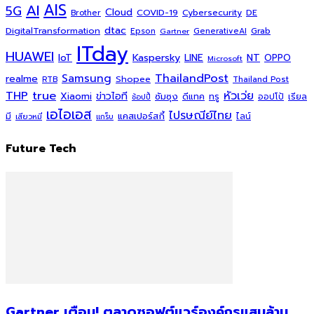
AI
AIS
5G
Cloud
COVID-19
Cybersecurity
DE
Brother
dtac
DigitalTransformation
Grab
Epson
Gartner
GenerativeAI
ITday
HUAWEI
Kaspersky
NT
IoT
LINE
OPPO
Microsoft
ThailandPost
Samsung
realme
Shopee
Thailand Post
RTB
THP
true
หัวเว่ย
Xiaomi
ข่าวไอที
ซัมซุง
ดีแทค
ทรู
ออปโป้
เรียล
ช้อปปี้
เอไอเอส
ไปรษณีย์ไทย
แคสเปอร์สกี้
มี
ไลน์
เสียวหมี่
แกร็บ
Future Tech
Gartner เตือน! ตลาดซอฟต์แวร์องค์กรแสนล้าน