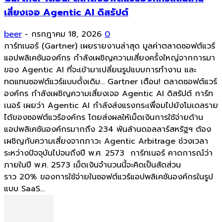
เสี่ยงเจอ Agentic AI ดิสรัปต์
beer
-
กรกฎาคม 18, 2026
0
การ์ทเนอร์ (Gartner) เผยรายงานล่าสุด มูลค่าตลาดซอฟต์แวร์
แอปพลิเคชันองค์กร กำลังเผชิญความเสี่ยงครั้งใหญ่จากการมา
ของ Agentic AI ที่จะเข้ามาเปลี่ยนรูปแบบการทำงาน และ
ทดแทนซอฟต์แวร์แบบดั้งเดิม... Gartner เตือน! ตลาดซอฟต์แวร์
องค์กร กำลังเผชิญความเสี่ยงเจอ Agentic AI ดิสรัปต์ การ์ท
เนอร์ เผยว่า Agentic AI กำลังส่งแรงกระเพื่อมไปยังโมเดลราย
ได้ของซอฟต์แวร์องค์กร โดยส่งผลให้เม็ดเงินการใช้จ่ายด้าน
แอปพลิเคชันองค์กรมากถึง 234 พันล้านดอลลาร์สหรัฐฯ ต้อง
เผชิญกับความเสี่ยงจากภาวะ Agentic Arbitrage ช่วงเวลา
ระหว่างปัจจุบันไปจนถึงปี พ.ศ. 2573 การ์ทเนอร์ คาดการณ์ว่า
ภายในปี พ.ศ. 2573 เม็ดเงินจำนวนนี้จะคิดเป็นสัดส่วน
ราว 20% ของการใช้จ่ายในซอฟต์แวร์แอปพลิเคชันองค์กรในรูป
แบบ SaaS...