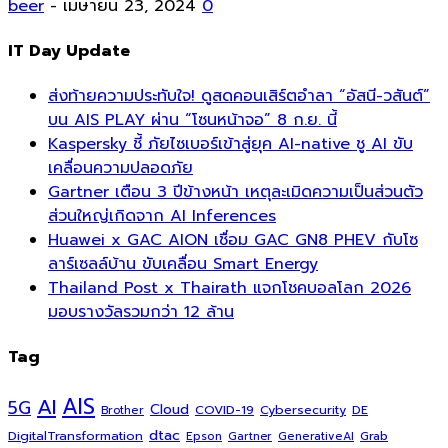
beer
-
เมษายน 23, 2024
0
IT Day Update
ส่งท้ายความประทับใจ! ดูสดคอนเสิร์ตอำลา “อัสนี-วสันต์”
บน AIS PLAY ผ่าน “โซนหน้าจอ” 8 ก.ย. นี้
Kaspersky ชี้ ภัยไซเบอร์เข้าสู่ยุค AI-native ชู AI ขับ
เคลื่อนความปลอดภัย
Gartner เตือน 3 ปีข้างหน้า เหตุละเมิดความเป็นส่วนตัว
ส่วนใหญ่เกิดจาก AI Inferences
Huawei x GAC AION เชื่อม GAC GN8 PHEV กับโซ
ลาร์เซลล์บ้าน ขับเคลื่อน Smart Energy
Thailand Post x Thairath แจกโชคบอลโลก 2026
มอบรางวัลรวมกว่า 12 ล้าน
Tag
AI
AIS
5G
Cloud
COVID-19
Cybersecurity
DE
Brother
dtac
DigitalTransformation
Grab
Epson
Gartner
GenerativeAI