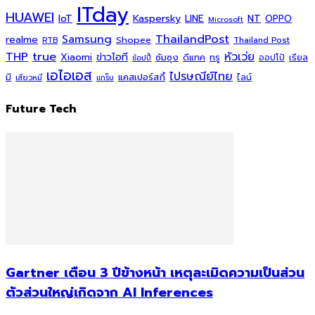
ITday
HUAWEI
Kaspersky
NT
IoT
LINE
OPPO
Microsoft
ThailandPost
Samsung
realme
Shopee
Thailand Post
RTB
THP
true
หัวเว่ย
Xiaomi
ข่าวไอที
ซัมซุง
ดีแทค
ทรู
ออปโป้
เรียล
ช้อปปี้
เอไอเอส
ไปรษณีย์ไทย
แคสเปอร์สกี้
มี
ไลน์
เสียวหมี่
แกร็บ
Future Tech
Gartner เตือน 3 ปีข้างหน้า เหตุละเมิดความเป็นส่วน
ตัวส่วนใหญ่เกิดจาก AI Inferences