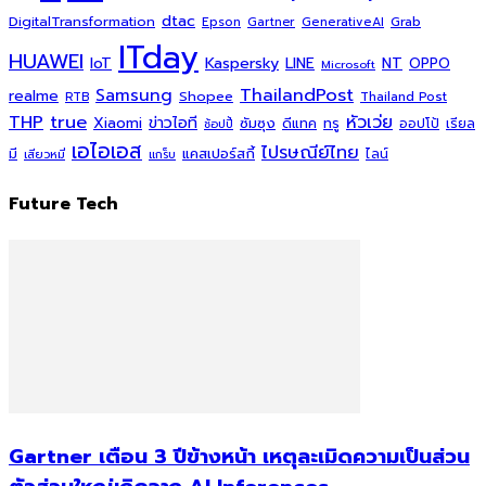
dtac
DigitalTransformation
Grab
Epson
Gartner
GenerativeAI
ITday
HUAWEI
Kaspersky
NT
IoT
LINE
OPPO
Microsoft
ThailandPost
Samsung
realme
Shopee
Thailand Post
RTB
THP
true
หัวเว่ย
Xiaomi
ข่าวไอที
ซัมซุง
ดีแทค
ทรู
ออปโป้
เรียล
ช้อปปี้
เอไอเอส
ไปรษณีย์ไทย
แคสเปอร์สกี้
มี
ไลน์
เสียวหมี่
แกร็บ
Future Tech
Gartner เตือน 3 ปีข้างหน้า เหตุละเมิดความเป็นส่วน