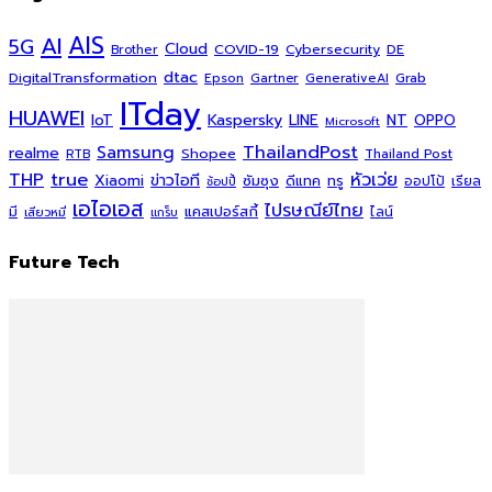
AI
AIS
5G
Cloud
COVID-19
Cybersecurity
DE
Brother
dtac
DigitalTransformation
Grab
Epson
Gartner
GenerativeAI
ITday
HUAWEI
Kaspersky
NT
IoT
LINE
OPPO
Microsoft
ThailandPost
Samsung
realme
Shopee
Thailand Post
RTB
THP
true
หัวเว่ย
Xiaomi
ข่าวไอที
ซัมซุง
ดีแทค
ทรู
ออปโป้
เรียล
ช้อปปี้
เอไอเอส
ไปรษณีย์ไทย
แคสเปอร์สกี้
มี
ไลน์
เสียวหมี่
แกร็บ
Future Tech