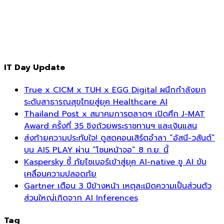
IT Day Update
True x CICM x TUH x EGG Digital ผนึกกำลังยก
ระดับสาธารณสุขไทยสู่ยุค Healthcare AI
Thailand Post x สมาคมการตลาดฯ เปิดศึก J-MAT
Award ครั้งที่ 35 ชิงถ้วยพระราชทานฯ และเงินแสน
ส่งท้ายความประทับใจ! ดูสดคอนเสิร์ตอำลา “อัสนี-วสันต์”
บน AIS PLAY ผ่าน “โซนหน้าจอ” 8 ก.ย. นี้
Kaspersky ชี้ ภัยไซเบอร์เข้าสู่ยุค AI-native ชู AI ขับ
เคลื่อนความปลอดภัย
Gartner เตือน 3 ปีข้างหน้า เหตุละเมิดความเป็นส่วนตัว
ส่วนใหญ่เกิดจาก AI Inferences
Tag