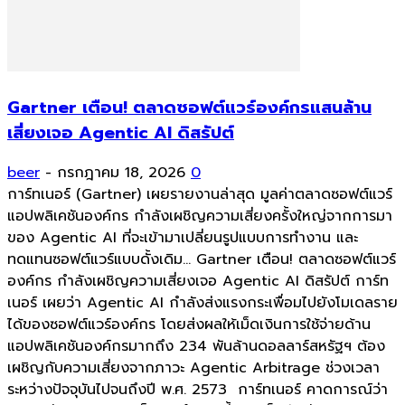
Gartner เตือน! ตลาดซอฟต์แวร์องค์กรแสนล้าน
เสี่ยงเจอ Agentic AI ดิสรัปต์
beer
-
กรกฎาคม 18, 2026
0
การ์ทเนอร์ (Gartner) เผยรายงานล่าสุด มูลค่าตลาดซอฟต์แวร์
แอปพลิเคชันองค์กร กำลังเผชิญความเสี่ยงครั้งใหญ่จากการมา
ของ Agentic AI ที่จะเข้ามาเปลี่ยนรูปแบบการทำงาน และ
ทดแทนซอฟต์แวร์แบบดั้งเดิม... Gartner เตือน! ตลาดซอฟต์แวร์
องค์กร กำลังเผชิญความเสี่ยงเจอ Agentic AI ดิสรัปต์ การ์ท
เนอร์ เผยว่า Agentic AI กำลังส่งแรงกระเพื่อมไปยังโมเดลราย
ได้ของซอฟต์แวร์องค์กร โดยส่งผลให้เม็ดเงินการใช้จ่ายด้าน
แอปพลิเคชันองค์กรมากถึง 234 พันล้านดอลลาร์สหรัฐฯ ต้อง
เผชิญกับความเสี่ยงจากภาวะ Agentic Arbitrage ช่วงเวลา
ระหว่างปัจจุบันไปจนถึงปี พ.ศ. 2573 การ์ทเนอร์ คาดการณ์ว่า