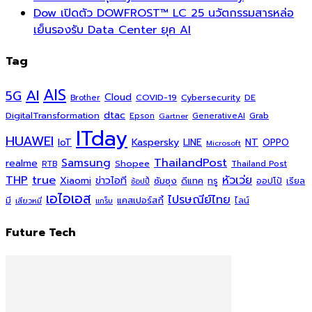
Dow เปิดตัว DOWFROST™ LC 25 นวัตกรรมสารหล่อ
เย็นรองรับ Data Center ยุค AI
Tag
AI
AIS
5G
Cloud
COVID-19
Cybersecurity
DE
Brother
dtac
DigitalTransformation
Grab
Epson
Gartner
GenerativeAI
ITday
HUAWEI
Kaspersky
NT
IoT
LINE
OPPO
Microsoft
ThailandPost
Samsung
realme
Shopee
Thailand Post
RTB
THP
true
หัวเว่ย
Xiaomi
ข่าวไอที
ซัมซุง
ดีแทค
ทรู
ออปโป้
เรียล
ช้อปปี้
เอไอเอส
ไปรษณีย์ไทย
แคสเปอร์สกี้
มี
ไลน์
เสียวหมี่
แกร็บ
Future Tech