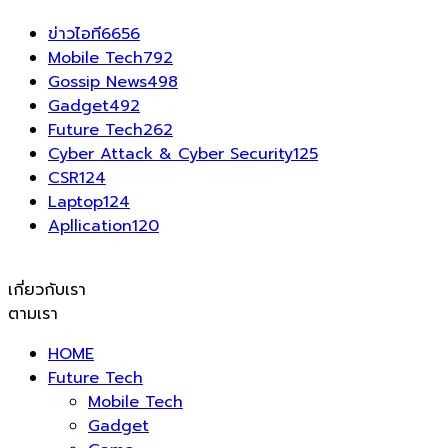
ข่าวไอที
6656
Mobile Tech
792
Gossip News
498
Gadget
492
Future Tech
262
Cyber Attack & Cyber Security
125
CSR
124
Laptop
124
Apllication
120
เกี่ยวกับเรา
ตามเรา
HOME
Future Tech
Mobile Tech
Gadget