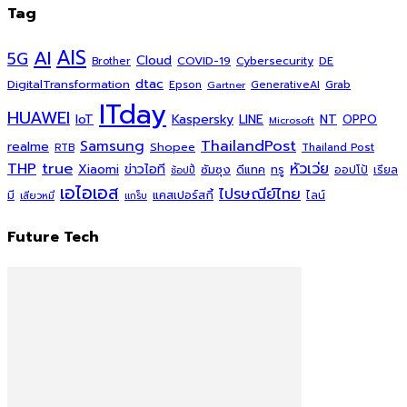
Tag
AI
AIS
5G
Cloud
COVID-19
Cybersecurity
DE
Brother
dtac
DigitalTransformation
Grab
Epson
Gartner
GenerativeAI
ITday
HUAWEI
Kaspersky
NT
IoT
LINE
OPPO
Microsoft
ThailandPost
Samsung
realme
Shopee
Thailand Post
RTB
THP
true
หัวเว่ย
Xiaomi
ข่าวไอที
ซัมซุง
ดีแทค
ทรู
ออปโป้
เรียล
ช้อปปี้
เอไอเอส
ไปรษณีย์ไทย
แคสเปอร์สกี้
มี
ไลน์
เสียวหมี่
แกร็บ
Future Tech