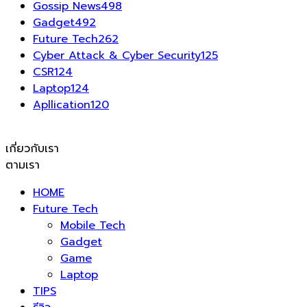
Gossip News
498
Gadget
492
Future Tech
262
Cyber Attack & Cyber Security
125
CSR
124
Laptop
124
Apllication
120
เกี่ยวกับเรา
ตามเรา
HOME
Future Tech
Mobile Tech
Gadget
Game
Laptop
TIPS