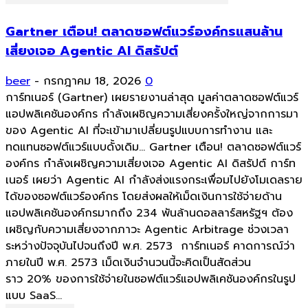
Gartner เตือน! ตลาดซอฟต์แวร์องค์กรแสนล้าน
เสี่ยงเจอ Agentic AI ดิสรัปต์
beer
-
กรกฎาคม 18, 2026
0
การ์ทเนอร์ (Gartner) เผยรายงานล่าสุด มูลค่าตลาดซอฟต์แวร์
แอปพลิเคชันองค์กร กำลังเผชิญความเสี่ยงครั้งใหญ่จากการมา
ของ Agentic AI ที่จะเข้ามาเปลี่ยนรูปแบบการทำงาน และ
ทดแทนซอฟต์แวร์แบบดั้งเดิม... Gartner เตือน! ตลาดซอฟต์แวร์
องค์กร กำลังเผชิญความเสี่ยงเจอ Agentic AI ดิสรัปต์ การ์ท
เนอร์ เผยว่า Agentic AI กำลังส่งแรงกระเพื่อมไปยังโมเดลราย
ได้ของซอฟต์แวร์องค์กร โดยส่งผลให้เม็ดเงินการใช้จ่ายด้าน
แอปพลิเคชันองค์กรมากถึง 234 พันล้านดอลลาร์สหรัฐฯ ต้อง
เผชิญกับความเสี่ยงจากภาวะ Agentic Arbitrage ช่วงเวลา
ระหว่างปัจจุบันไปจนถึงปี พ.ศ. 2573 การ์ทเนอร์ คาดการณ์ว่า
ภายในปี พ.ศ. 2573 เม็ดเงินจำนวนนี้จะคิดเป็นสัดส่วน
ราว 20% ของการใช้จ่ายในซอฟต์แวร์แอปพลิเคชันองค์กรในรูป
แบบ SaaS...