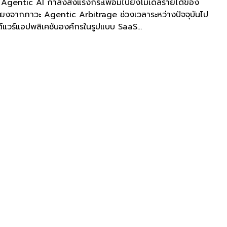
่า Agentic AI กำลังส่งแรงกระเพื่อมไปยังโมเดลรายได้ของ
ี่ยงจากภาวะ Agentic Arbitrage ช่วงเวลาระหว่างปัจจุบันไป
์แวร์แอปพลิเคชันองค์กรในรูปแบบ SaaS...