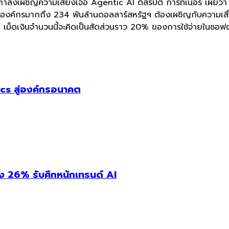
 กำลังเผชิญความเสี่ยงเจอ Agentic AI ดิสรัปต์ การ์ทเนอร์ เผยว
ชันองค์กรมากถึง 234 พันล้านดอลลาร์สหรัฐฯ ต้องเผชิญกับความเส
เม็ดเงินจำนวนนี้จะคิดเป็นสัดส่วนราว 20% ของการใช้จ่ายในซอฟต
cs สู่องค์กรอนาคต
่ง 26% รับศึกหนักเทรนด์ AI