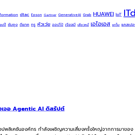
IT
HUAWEI
dtac
IoT
sformation
Grab
Epson
Gartner
GenerativeAI
เอไอเอส
หัวเว่ย
ซัมซุง
ดีแทค
ทรู
แคสเปอร์
ออปโป้
เรียลมี
้อปปี้
เสียวหมี่
แกร็บ
เจอ Agentic AI ดิสรัปต์
แอปพลิเคชันองค์กร กำลังเผชิญความเสี่ยงครั้งใหญ่จากการมาของ