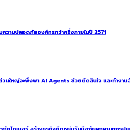
าคุมความปลอดภัยองค์กรกว่าครึ่งภายในปี 2571
ัฐส่วนใหญ่จะพึ่งพา AI Agents ช่วยตัดสินใจ และทำงานอ
ัยไซเบอร์ สร้างธุรกิจยืดหยุ่นรับมือภัยคุกคามทุกรูป