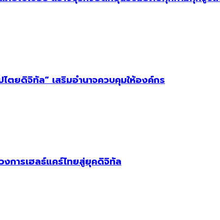
ิปไตยดิจิทัล” เสริมอำนาจควบคุมให้องค์กร
วงการเฮลธ์แคร์ไทยสู่ยุคดิจิทัล