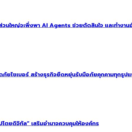
ัฐส่วนใหญ่จะพึ่งพา AI Agents ช่วยตัดสินใจ และทำงานอ
ัยไซเบอร์ สร้างธุรกิจยืดหยุ่นรับมือภัยคุกคามทุกรูป
ิปไตยดิจิทัล” เสริมอำนาจควบคุมให้องค์กร