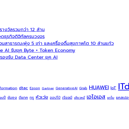
งวัลรวมกว่า 12 ล้าน
ธุรกิจดิจิทัลครบวงจร
ธารณะพุ่ง 5 เท่า และเครื่องดื่มสุขภาพโต 10 ล้านแก้ว
e AI รับยุค Byte + Token Economy
องรับ Data Center ยุค AI
IT
HUAWEI
dtac
IoT
sformation
Grab
Epson
Gartner
GenerativeAI
เอไอเอส
หัวเว่ย
ซัมซุง
ดีแทค
ทรู
แคสเปอร์
ออปโป้
เรียลมี
้อปปี้
เสียวหมี่
แกร็บ