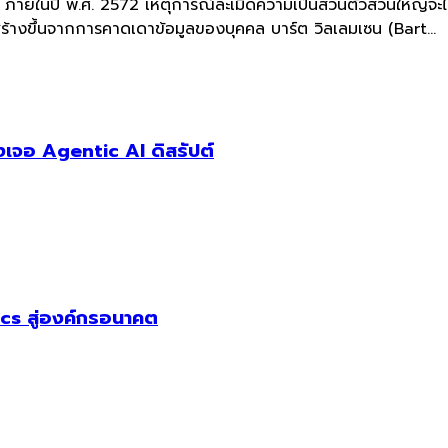
่า ภายในปี พ.ศ. 2572 เหตุการณ์ละเมิดความเป็นส่วนตัวส่วนใหญ่จะ
 สร้างขึ้นจากการคาดเดาข้อมูลของบุคคล บาร์ต วิลเลมเซน (Bart...
เจอ Agentic AI ดิสรัปต์
cs สู่องค์กรอนาคต