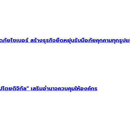
ัยไซเบอร์ สร้างธุรกิจยืดหยุ่นรับมือภัยคุกคามทุกรูป
ิปไตยดิจิทัล” เสริมอำนาจควบคุมให้องค์กร