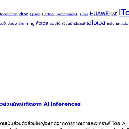
IT
HUAWEI
dtac
IoT
sformation
Grab
Epson
Gartner
GenerativeAI
เอไอเอส
หัวเว่ย
ซัมซุง
ดีแทค
ทรู
แคสเปอร์
ออปโป้
เรียลมี
้อปปี้
เสียวหมี่
แกร็บ
ตัวส่วนใหญ่เกิดจาก AI Inferences
ามเป็นส่วนตัวส่วนใหญ่จะเกิดจากการคาดเดาและวิเคราะห์ โดย AI ที่