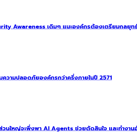
ity Awareness เดิมๆ แนะองค์กรต้องเตรียมกลยุทธ์
าคุมความปลอดภัยองค์กรกว่าครึ่งภายในปี 2571
ัฐส่วนใหญ่จะพึ่งพา AI Agents ช่วยตัดสินใจ และทำงานอ