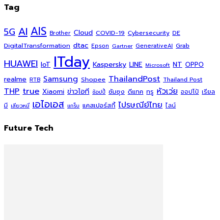
Tag
AI
AIS
5G
Cloud
COVID-19
Cybersecurity
DE
Brother
dtac
DigitalTransformation
Grab
Epson
Gartner
GenerativeAI
ITday
HUAWEI
Kaspersky
NT
IoT
LINE
OPPO
Microsoft
ThailandPost
Samsung
realme
Shopee
Thailand Post
RTB
THP
true
หัวเว่ย
Xiaomi
ข่าวไอที
ซัมซุง
ดีแทค
ทรู
ออปโป้
เรียล
ช้อปปี้
เอไอเอส
ไปรษณีย์ไทย
แคสเปอร์สกี้
มี
ไลน์
เสียวหมี่
แกร็บ
Future Tech