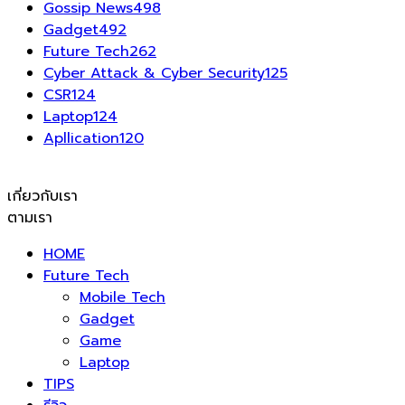
Gossip News
498
Gadget
492
Future Tech
262
Cyber Attack & Cyber Security
125
CSR
124
Laptop
124
Apllication
120
เกี่ยวกับเรา
ตามเรา
HOME
Future Tech
Mobile Tech
Gadget
Game
Laptop
TIPS