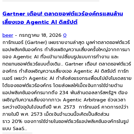
Gartner เตือน! ตลาดซอฟต์แวร์องค์กรแสนล้าน
เสี่ยงเจอ Agentic AI ดิสรัปต์
beer
-
กรกฎาคม 18, 2026
0
การ์ทเนอร์ (Gartner) เผยรายงานล่าสุด มูลค่าตลาดซอฟต์แวร์
แอปพลิเคชันองค์กร กำลังเผชิญความเสี่ยงครั้งใหญ่จากการมา
ของ Agentic AI ที่จะเข้ามาเปลี่ยนรูปแบบการทำงาน และ
ทดแทนซอฟต์แวร์แบบดั้งเดิม... Gartner เตือน! ตลาดซอฟต์แวร์
องค์กร กำลังเผชิญความเสี่ยงเจอ Agentic AI ดิสรัปต์ การ์ท
เนอร์ เผยว่า Agentic AI กำลังส่งแรงกระเพื่อมไปยังโมเดลราย
ได้ของซอฟต์แวร์องค์กร โดยส่งผลให้เม็ดเงินการใช้จ่ายด้าน
แอปพลิเคชันองค์กรมากถึง 234 พันล้านดอลลาร์สหรัฐฯ ต้อง
เผชิญกับความเสี่ยงจากภาวะ Agentic Arbitrage ช่วงเวลา
ระหว่างปัจจุบันไปจนถึงปี พ.ศ. 2573 การ์ทเนอร์ คาดการณ์ว่า
ภายในปี พ.ศ. 2573 เม็ดเงินจำนวนนี้จะคิดเป็นสัดส่วน
ราว 20% ของการใช้จ่ายในซอฟต์แวร์แอปพลิเคชันองค์กรในรูป
แบบ SaaS...