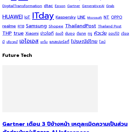
dtac
DigitalTransformation
Grab
Epson
Gartner
GenerativeAI
ITday
HUAWEI
Kaspersky
NT
IoT
LINE
OPPO
Microsoft
ThailandPost
Samsung
realme
Shopee
Thailand Post
RTB
THP
true
หัวเว่ย
Xiaomi
ข่าวไอที
ซัมซุง
ดีแทค
ทรู
ออปโป้
เรียล
ช้อปปี้
เอไอเอส
ไปรษณีย์ไทย
แคสเปอร์สกี้
มี
ไลน์
เสียวหมี่
แกร็บ
Future Tech
Gartner เตือน 3 ปีข้างหน้า เหตุละเมิดความเป็นส่วน