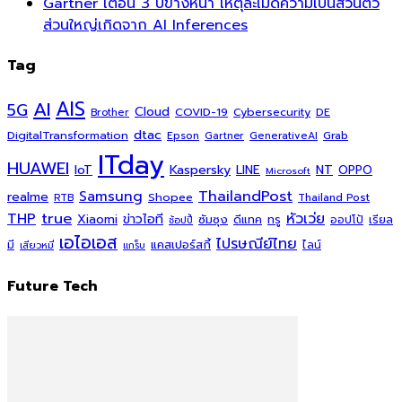
Gartner เตือน 3 ปีข้างหน้า เหตุละเมิดความเป็นส่วนตัว
ส่วนใหญ่เกิดจาก AI Inferences
Tag
AI
AIS
5G
Cloud
COVID-19
Cybersecurity
DE
Brother
dtac
DigitalTransformation
Grab
Epson
Gartner
GenerativeAI
ITday
HUAWEI
Kaspersky
NT
IoT
LINE
OPPO
Microsoft
ThailandPost
Samsung
realme
Shopee
Thailand Post
RTB
THP
true
หัวเว่ย
Xiaomi
ข่าวไอที
ซัมซุง
ดีแทค
ทรู
ออปโป้
เรียล
ช้อปปี้
เอไอเอส
ไปรษณีย์ไทย
แคสเปอร์สกี้
มี
ไลน์
เสียวหมี่
แกร็บ
Future Tech