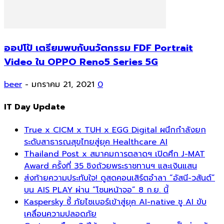
ออปโป้ เตรียมพบกับนวัตกรรม FDF Portrait
Video ใน OPPO Reno5 Series 5G
beer
-
มกราคม 21, 2021
0
IT Day Update
True x CICM x TUH x EGG Digital ผนึกกำลังยก
ระดับสาธารณสุขไทยสู่ยุค Healthcare AI
Thailand Post x สมาคมการตลาดฯ เปิดศึก J-MAT
Award ครั้งที่ 35 ชิงถ้วยพระราชทานฯ และเงินแสน
ส่งท้ายความประทับใจ! ดูสดคอนเสิร์ตอำลา “อัสนี-วสันต์”
บน AIS PLAY ผ่าน “โซนหน้าจอ” 8 ก.ย. นี้
Kaspersky ชี้ ภัยไซเบอร์เข้าสู่ยุค AI-native ชู AI ขับ
เคลื่อนความปลอดภัย