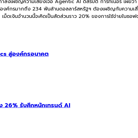
 กำลังเผชิญความเสี่ยงเจอ Agentic AI ดิสรัปต์ การ์ทเนอร์ เผยว
ชันองค์กรมากถึง 234 พันล้านดอลลาร์สหรัฐฯ ต้องเผชิญกับความเส
เม็ดเงินจำนวนนี้จะคิดเป็นสัดส่วนราว 20% ของการใช้จ่ายในซอฟต
cs สู่องค์กรอนาคต
่ง 26% รับศึกหนักเทรนด์ AI