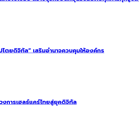
ิปไตยดิจิทัล” เสริมอำนาจควบคุมให้องค์กร
วงการเฮลธ์แคร์ไทยสู่ยุคดิจิทัล