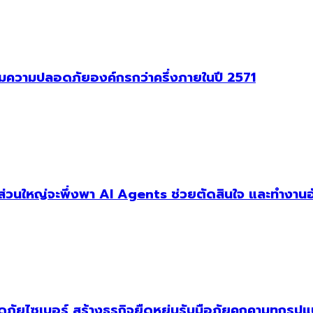
าคุมความปลอดภัยองค์กรกว่าครึ่งภายในปี 2571
ัฐส่วนใหญ่จะพึ่งพา AI Agents ช่วยตัดสินใจ และทำงานอ
ัยไซเบอร์ สร้างธุรกิจยืดหยุ่นรับมือภัยคุกคามทุกรูป