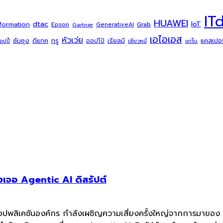
IT
HUAWEI
dtac
IoT
sformation
Grab
Epson
Gartner
GenerativeAI
เอไอเอส
หัวเว่ย
ซัมซุง
ดีแทค
ทรู
แคสเปอร์
ออปโป้
เรียลมี
้อปปี้
เสียวหมี่
แกร็บ
เจอ Agentic AI ดิสรัปต์
แอปพลิเคชันองค์กร กำลังเผชิญความเสี่ยงครั้งใหญ่จากการมาของ