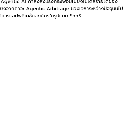
่า Agentic AI กำลังส่งแรงกระเพื่อมไปยังโมเดลรายได้ของ
ี่ยงจากภาวะ Agentic Arbitrage ช่วงเวลาระหว่างปัจจุบันไป
์แวร์แอปพลิเคชันองค์กรในรูปแบบ SaaS...