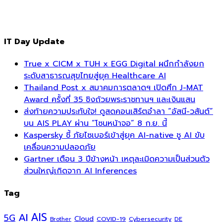
IT Day Update
True x CICM x TUH x EGG Digital ผนึกกำลังยก
ระดับสาธารณสุขไทยสู่ยุค Healthcare AI
Thailand Post x สมาคมการตลาดฯ เปิดศึก J-MAT
Award ครั้งที่ 35 ชิงถ้วยพระราชทานฯ และเงินแสน
ส่งท้ายความประทับใจ! ดูสดคอนเสิร์ตอำลา “อัสนี-วสันต์”
บน AIS PLAY ผ่าน “โซนหน้าจอ” 8 ก.ย. นี้
Kaspersky ชี้ ภัยไซเบอร์เข้าสู่ยุค AI-native ชู AI ขับ
เคลื่อนความปลอดภัย
Gartner เตือน 3 ปีข้างหน้า เหตุละเมิดความเป็นส่วนตัว
ส่วนใหญ่เกิดจาก AI Inferences
Tag
AI
AIS
5G
Cloud
COVID-19
Cybersecurity
DE
Brother