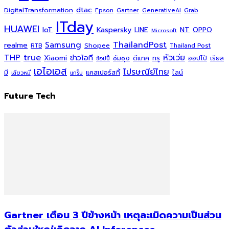
dtac
DigitalTransformation
Grab
Epson
Gartner
GenerativeAI
ITday
HUAWEI
Kaspersky
NT
IoT
LINE
OPPO
Microsoft
ThailandPost
Samsung
realme
Shopee
Thailand Post
RTB
THP
true
หัวเว่ย
Xiaomi
ข่าวไอที
ซัมซุง
ดีแทค
ทรู
ออปโป้
เรียล
ช้อปปี้
เอไอเอส
ไปรษณีย์ไทย
แคสเปอร์สกี้
มี
ไลน์
เสียวหมี่
แกร็บ
Future Tech
Gartner เตือน 3 ปีข้างหน้า เหตุละเมิดความเป็นส่วน