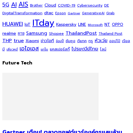
AI
AIS
5G
Cloud
COVID-19
Cybersecurity
DE
Brother
dtac
DigitalTransformation
Grab
Epson
Gartner
GenerativeAI
ITday
HUAWEI
Kaspersky
NT
IoT
LINE
OPPO
Microsoft
ThailandPost
Samsung
realme
Shopee
Thailand Post
RTB
THP
true
หัวเว่ย
Xiaomi
ข่าวไอที
ซัมซุง
ดีแทค
ทรู
ออปโป้
เรียล
ช้อปปี้
เอไอเอส
ไปรษณีย์ไทย
แคสเปอร์สกี้
มี
ไลน์
เสียวหมี่
แกร็บ
Future Tech
Gartner เตือน! ตลาดซอฟต์แวร์องค์กรแสนล้าน