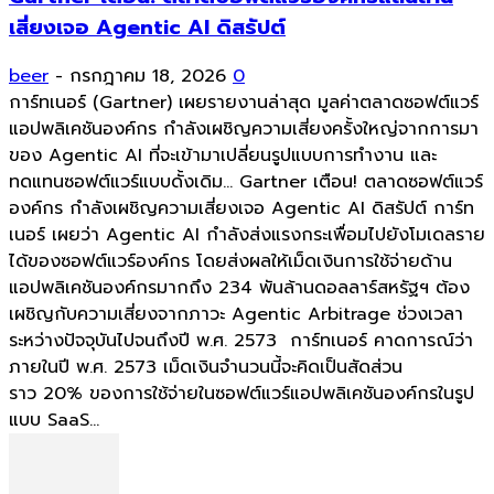
เสี่ยงเจอ Agentic AI ดิสรัปต์
beer
-
กรกฎาคม 18, 2026
0
การ์ทเนอร์ (Gartner) เผยรายงานล่าสุด มูลค่าตลาดซอฟต์แวร์
แอปพลิเคชันองค์กร กำลังเผชิญความเสี่ยงครั้งใหญ่จากการมา
ของ Agentic AI ที่จะเข้ามาเปลี่ยนรูปแบบการทำงาน และ
ทดแทนซอฟต์แวร์แบบดั้งเดิม... Gartner เตือน! ตลาดซอฟต์แวร์
องค์กร กำลังเผชิญความเสี่ยงเจอ Agentic AI ดิสรัปต์ การ์ท
เนอร์ เผยว่า Agentic AI กำลังส่งแรงกระเพื่อมไปยังโมเดลราย
ได้ของซอฟต์แวร์องค์กร โดยส่งผลให้เม็ดเงินการใช้จ่ายด้าน
แอปพลิเคชันองค์กรมากถึง 234 พันล้านดอลลาร์สหรัฐฯ ต้อง
เผชิญกับความเสี่ยงจากภาวะ Agentic Arbitrage ช่วงเวลา
ระหว่างปัจจุบันไปจนถึงปี พ.ศ. 2573 การ์ทเนอร์ คาดการณ์ว่า
ภายในปี พ.ศ. 2573 เม็ดเงินจำนวนนี้จะคิดเป็นสัดส่วน
ราว 20% ของการใช้จ่ายในซอฟต์แวร์แอปพลิเคชันองค์กรในรูป
แบบ SaaS...