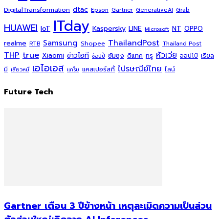
dtac
DigitalTransformation
Grab
Epson
Gartner
GenerativeAI
ITday
HUAWEI
Kaspersky
NT
IoT
LINE
OPPO
Microsoft
ThailandPost
Samsung
realme
Shopee
Thailand Post
RTB
THP
true
หัวเว่ย
Xiaomi
ข่าวไอที
ซัมซุง
ดีแทค
ทรู
ออปโป้
เรียล
ช้อปปี้
เอไอเอส
ไปรษณีย์ไทย
แคสเปอร์สกี้
มี
ไลน์
เสียวหมี่
แกร็บ
Future Tech
Gartner เตือน 3 ปีข้างหน้า เหตุละเมิดความเป็นส่วน