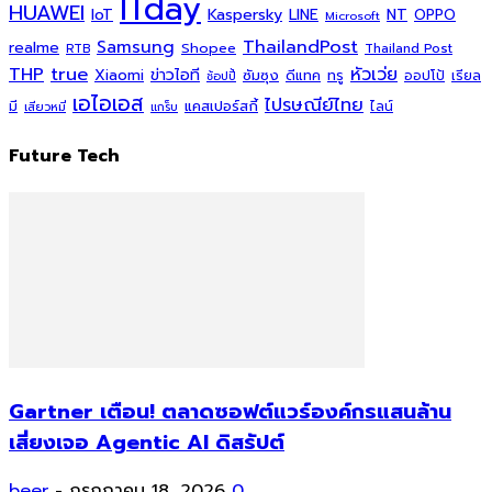
ITday
HUAWEI
Kaspersky
NT
IoT
LINE
OPPO
Microsoft
ThailandPost
Samsung
realme
Shopee
Thailand Post
RTB
THP
true
หัวเว่ย
Xiaomi
ข่าวไอที
ซัมซุง
ดีแทค
ทรู
ออปโป้
เรียล
ช้อปปี้
เอไอเอส
ไปรษณีย์ไทย
แคสเปอร์สกี้
มี
ไลน์
เสียวหมี่
แกร็บ
Future Tech
Gartner เตือน! ตลาดซอฟต์แวร์องค์กรแสนล้าน
เสี่ยงเจอ Agentic AI ดิสรัปต์
beer
-
กรกฎาคม 18, 2026
0