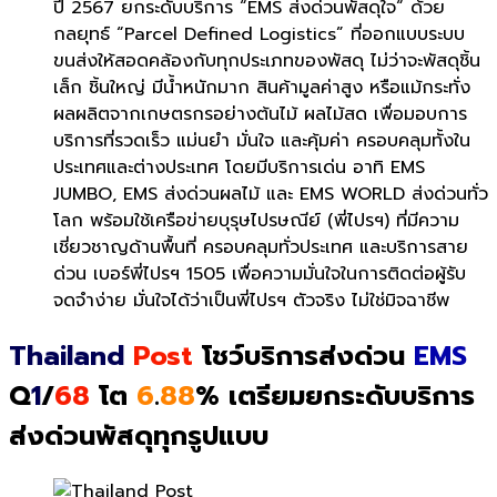
ปี 2567 ยกระดับบริการ
“EMS
ส่งด่วนพัสดุใจ
“
ด้วย
กลยุทธ์ “
Parcel Defined Logistics”
ที่ออกแบบระบบ
ขนส่งให้สอดคล้
องกับทุกประเภทของพัสดุ ไม่ว่าจะพัสดุชิ้น
เล็ก ชิ้นใหญ่ มีน้ำหนักมาก สินค้ามูลค่าสูง หรือแม้กระทั่ง
ผลผลิ
ตจากเกษตรกรอย่างต้นไม้ ผลไม้สด เพื่อมอบการ
บริการที่รวดเร็ว แม่นยำ มั่นใจ และคุ้มค่า ครอบคลุมทั้งใน
ประเทศและต่
างประเทศ โดยมีบริการเด่น อาทิ
EMS
JUMBO, EMS
ส่งด่วนผลไม้ และ
EMS WORLD
ส่งด่วนทั่ว
โลก พร้อมใช้เครือข่ายบุรุษไปรษณีย์ (พี่ไปรฯ) ที่มีความ
เชี่ยวชาญด้านพื้นที่ ครอบคลุมทั่วประเทศ และบริการสาย
ด่วน เบอร์พี่ไปรฯ 1505 เพื่อความมั่นใจในการติดต่อผู้
รับ
จดจำง่าย มั่นใจได้ว่าเป็นพี่ไปรฯ ตัวจริง ไม่ใช่มิจฉาชีพ
Thailand
Post
โชว์บริการส่งด่วน
EMS
Q
1
/
68
โต
6
.
88
% เตรียมยกระดับบริการ
ส่งด่วนพัสดุทุกรูปแบบ