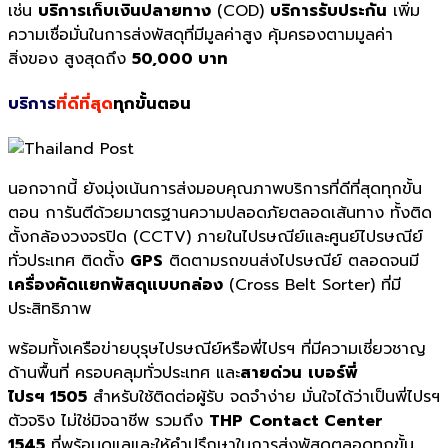
เช่น
บริการเก็บเงินปลายทาง
(COD)
บริการรับประกัน
เพิ่ม
ความเชื่อมั่นในการส่งพัสดุที่มีมูลค่าสูง คุ้มครองตามมูลค่า
สิ่งของ สูงสุดถึง
50,000 บาท
บริการ
ที่ดีที่สุด
ทุกขั้นตอน
นอกจากนี้ ยังมุ่งเน้นการส่งมอบคุณภาพบริการที่ดีที่สุดทุกขั้น
ตอน การันตีด้วยมาตรฐานความปลอดภัยตลอดเส้นทาง ทั้งติด
ตั้งกล้องวงจรปิด (CCTV) ภายในไปรษณีย์และศูนย์ไปรษณีย์
ทั่วประเทศ ติดตั้ง
GPS
ติดตามรถขนส่งไปรษณีย์ ตลอดจนมี
เครื่องคัดแยกพัสดุแบบกล่อง
(Cross Belt Sorter) ที่มี
ประสิทธิภาพ
พร้อมทั้งเครือข่ายบุรุษไปรษณีย์หรือพี่ไปรฯ ที่มีความเชี่ยวชาญ
ด้านพื้นที่ ครอบคลุมทั่วประเทศ และ
สายด่วน
เบอร์พี่
ไปรฯ 1505
สำหรับใช้ติดต่อผู้รับ จดจำง่าย มั่นใจได้ว่าเป็นพี่ไปรฯ
ตัวจริง ไม่ใช่มิจฉาชีพ รวมถึง
THP
Contact Center
1545
ที่พร้อมดูแลและให้คำปรึกษาในการส่งพัสดุตลอดทุกขั้น