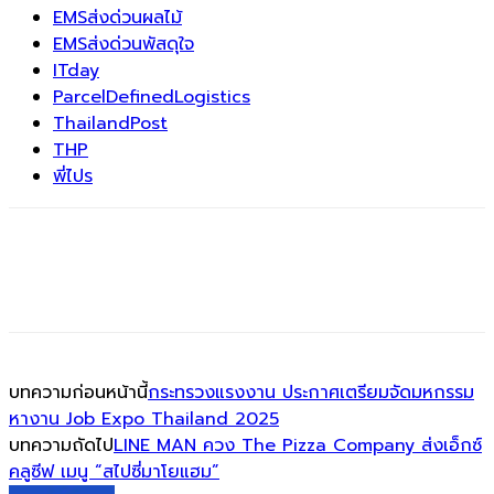
EMSส่งด่วนผลไม้
EMSส่งด่วนพัสดุใจ
ITday
ParcelDefinedLogistics
ThailandPost
THP
พี่ไปร
บทความก่อนหน้านี้
กระทรวงแรงงาน ประกาศเตรียมจัดมหกรรม
หางาน Job Expo Thailand 2025
บทความถัดไป
LINE MAN ควง The Pizza Company ส่งเอ็กซ์
คลูซีฟ เมนู “สไปซี่มาโยแฮม”