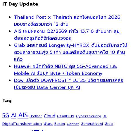
IT Day Update
Thailand Post x Thairath แจกโชคบอลโลก 2026
มอบรางวัลรวมกว่า 12 ล้าน
AIS เผยผลงาน Q2/2569 กำไร 13,716 ล้านบาท ลุย
ต่อยอดธุรกิจดิจิทัลครบวงจร
Grab เผยเทรนด์ Longevity-HYROX ดันยอดเรียกรถไป
สวนสาธารณะพุ่ง 5 เท่า และเครื่องดื่มสุขภาพโต 10 ล้าน
แก้ว
Huawei ผนึกกำลัง NBTC ลุย 5G-Advanced และ
Mobile AI รับยุค Byte + Token Economy
Dow เปิดตัว DOWFROST™ LC 25 นวัตกรรมสารหล่อ
เย็นรองรับ Data Center ยุค AI
Tag
AI
AIS
5G
Cloud
COVID-19
Cybersecurity
DE
Brother
dtac
DigitalTransformation
Grab
Epson
Gartner
GenerativeAI