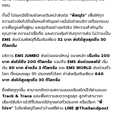
ตอน
ทั้งนี้ ไปรษณีย์ไทยยังคงเดินหน้าส่งต่อ
“พัสดุใจ”
เพื่อให้ทุก
ความห่วงใยไปถึงมือคนสำคัญอย่างมั่นใจด้วยบริการที่ออกแบบ
มาเพื่อดูแลทั้งผู้คน และธุรกิจอย่างแท้จริง ให้ความสำคัญกับ
คุณภาพ ความน่าเชื่อถือ และความคุ้มค่าในทุกการส่ง ไม่ว่าจะเป็น
EMS
ส่งด่วนพัสดุที่เริ่มต้นเพียง
32 บาท ส่งได้สูงสุดถึง 30
กิโลกรัม
บริการ
EMS JUMBO
ส่งด่วนของใหญ่ ของหนัก
เริ่มต้น 200
บาท ส่งได้ถึง 200 กิโลกรัม
รวมถึง
EMS ส่งด่วนผลไม้
เริ่ม
ต้น
60 บาท สำหรับ 3 กิโลกรัม
และ
EMS WORLD
ส่งด่วนทั่ว
โลก ที่ครอบคลุม 95 ประเทศทั่วโลก ค่าส่งเริ่มต้นเพียง
640
บาท
ส่งได้สูงสุดถึง 30 กิโลกรัม
ซึ่งพัสดุทุกชิ้น สามารถติดตามสถานะแบบเรียลไทม์ได้ผ่านระบบ
Track & Trace
และเพื่อความสะดวกสูงสุด ลูกค้าสามารถ
เลือกใช้บริการได้ที่ไปรษณีย์ทุกแห่งทั่วประเทศ หรือเรียก
“พี่
ไปรฯ”
ไปรับพัสดุถึงหน้าบ้านฟรีผ่าน
LINE @Thailandpost