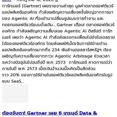
การ์ทเนอร์ (Gartner) เผยรายงานล่าสุด มูลค่าตลาดซอฟต์แวร์
แอปพลิเคชันองค์กร กำลังเผชิญความเสี่ยงครั้งใหญ่จากการมา
ของ Agentic AI ที่จะเข้ามาเปลี่ยนรูปแบบการทำงาน และ
ทดแทนซอฟต์แวร์แบบดั้งเดิม... Gartner เตือน! ตลาดซอฟต์แวร์
องค์กร กำลังเผชิญความเสี่ยงเจอ Agentic AI ดิสรัปต์ การ์ท
เนอร์ เผยว่า Agentic AI กำลังส่งแรงกระเพื่อมไปยังโมเดลราย
ได้ของซอฟต์แวร์องค์กร โดยส่งผลให้เม็ดเงินการใช้จ่ายด้าน
แอปพลิเคชันองค์กรมากถึง 234 พันล้านดอลลาร์สหรัฐฯ ต้อง
เผชิญกับความเสี่ยงจากภาวะ Agentic Arbitrage ช่วงเวลา
ระหว่างปัจจุบันไปจนถึงปี พ.ศ. 2573 การ์ทเนอร์ คาดการณ์ว่า
ภายในปี พ.ศ. 2573 เม็ดเงินจำนวนนี้จะคิดเป็นสัดส่วน
ราว 20% ของการใช้จ่ายในซอฟต์แวร์แอปพลิเคชันองค์กรในรูป
แบบ SaaS...
ต้องจับตา! Gartner เผย 6 เทรนด์ Data &