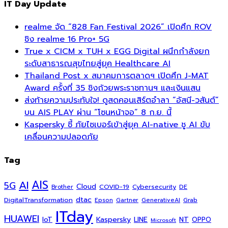
IT Day Update
realme จัด “828 Fan Festival 2026” เปิดศึก ROV
ชิง realme 16 Pro+ 5G
True x CICM x TUH x EGG Digital ผนึกกำลังยก
ระดับสาธารณสุขไทยสู่ยุค Healthcare AI
Thailand Post x สมาคมการตลาดฯ เปิดศึก J-MAT
Award ครั้งที่ 35 ชิงถ้วยพระราชทานฯ และเงินแสน
ส่งท้ายความประทับใจ! ดูสดคอนเสิร์ตอำลา “อัสนี-วสันต์”
บน AIS PLAY ผ่าน “โซนหน้าจอ” 8 ก.ย. นี้
Kaspersky ชี้ ภัยไซเบอร์เข้าสู่ยุค AI-native ชู AI ขับ
เคลื่อนความปลอดภัย
Tag
AI
AIS
5G
Cloud
COVID-19
Cybersecurity
DE
Brother
dtac
DigitalTransformation
Grab
Epson
Gartner
GenerativeAI
ITday
HUAWEI
Kaspersky
NT
IoT
LINE
OPPO
Microsoft