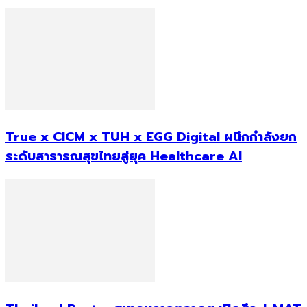
True x CICM x TUH x EGG Digital ผนึกกำลังยก
ระดับสาธารณสุขไทยสู่ยุค Healthcare AI