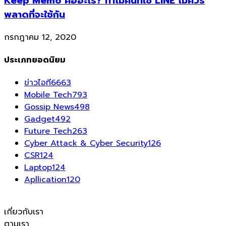
Keep Memo คืออะไร? ทำไมคนที่ใช้ LINE ไม่ควร
พลาดที่จะใช้กัน
กรกฎาคม 12, 2020
ประเภทยอดนิยม
ข่าวไอที
6663
Mobile Tech
793
Gossip News
498
Gadget
492
Future Tech
263
Cyber Attack & Cyber Security
126
CSR
124
Laptop
124
Apllication
120
เกี่ยวกับเรา
ตามเรา