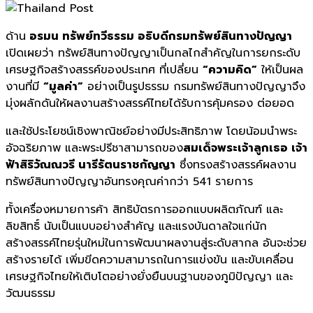
ด้าน
อรมน ทรัพย์ทวีธรรม อธิบดีกรมทรัพย์สินทางปัญญา
เปิดเผยว่า ทรัพย์สินทางปัญญาเป็นกลไกสำคัญในการยกระดับ
เศรษฐกิจสร้างสรรค์ของประเทศ ที่เปลี่ยน
“ความคิด”
ให้เป็นผล
งานที่มี
“มูลค่า”
อย่างเป็นรูปธรรม กรมทรัพย์สินทางปัญญาจึง
มุ่งผลักดันให้ผลงานสร้างสรรค์ไทยได้รับการคุ้มครอง ต่อยอด
และใช้ประโยชน์เชิงพาณิชย์อย่างมีประสิทธิภาพ โดยน้อมนำพระ
อัจฉริยภาพ และพระปรีชาสามารถของ
สมเด็จพระเจ้าลูกเธอ เจ้า
ฟ้าสิริวัณณวรี นารีรัตนราชกัญญา
ซึ่งทรงสร้างสรรค์ผลงาน
ทรัพย์สินทางปัญญาอันทรงคุณค่ากว่า 541 รายการ
ทั้งเครื่องหมายการค้า สิทธิบัตรการออกแบบผลิตภัณฑ์ และ
ลิขสิทธิ์ นับเป็นแบบอย่างสำคัญ และแรงบันดาลใจแก่นัก
สร้างสรรค์ไทยรุ่นใหม่ในการพัฒนาผลงานสู่ระดับสากล อันจะช่วย
สร้างรายได้ เพิ่มขีดความสามารถในการแข่งขัน และขับเคลื่อน
เศรษฐกิจไทยให้เติบโตอย่างยั่งยืนบนฐานของภูมิปัญญา และ
วัฒนธรรม