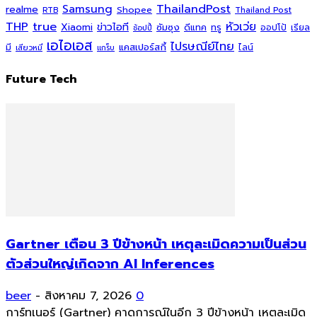
ThailandPost
Samsung
realme
Shopee
Thailand Post
RTB
THP
true
หัวเว่ย
Xiaomi
ข่าวไอที
ซัมซุง
ดีแทค
ทรู
ออปโป้
เรียล
ช้อปปี้
เอไอเอส
ไปรษณีย์ไทย
แคสเปอร์สกี้
มี
ไลน์
เสียวหมี่
แกร็บ
Future Tech
Gartner เตือน 3 ปีข้างหน้า เหตุละเมิดความเป็นส่วน
ตัวส่วนใหญ่เกิดจาก AI Inferences
beer
-
สิงหาคม 7, 2026
0
การ์ทเนอร์ (Gartner) คาดการณ์ในอีก 3 ปีข้างหน้า เหตุละเมิด