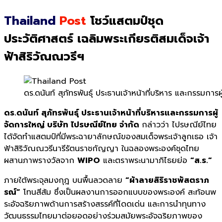
Thailand
Post
โชว์แสตมป์ชุด
ประวัติศาสตร์ เฉลิมพระเกียรติสมเด็จเจ้า
ฟ้าสิริวัณณวรีฯ
ดร.ดนันท์ สุภัทรพันธุ์ ประธานเจ้าหน้าที่บริหาร และกรรมกา
ดร
.
ดนันท์ สุภัทรพันธุ์ ประธานเจ้าหน้าที่บริหารและกรรมการผู้
จัดการใหญ่ บริษัท ไปรษณีย์ไทย จำกัด
กล่าวว่า ไปรษณีย์ไทย
ได้จัดทำแสตมป์ที่มีพระฉายาลักษณ์ของสมเด็จพระเจ้าลูกเธอ เจ้า
ฟ้าสิริวัณณวรีนารีรัตนราชกัญญา ในฉลองพระองค์ชุดไทย
ผสานภาพรางวัลจาก
WIPO
และตราพระนามาภิไธยย่อ
“ส.ร.”
ภายใต้พระจุลมงกุฎ บนพื้นลวดลาย
“ผ้าลายสิริราชพัสตราภ
รณ์”
โทนสีส้ม ซึ่งเป็นผลงานการออกแบบของพระองค์ สะท้อนพ
ระอัจฉริยภาพด้านการสร้างสรรค์ที่โดดเด่น และการนำทุนทาง
วัฒนธรรมไทยมาต่อยอดอย่างร่วมสมัยพระอัจฉริยภาพของ