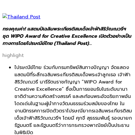
ทรงคุณค่า! แสตมป์เฉลิมพระเกียรติสมเด็จเจ้าฟ้าสิริวัณณวรีฯ
ชุด WIPO Award for Creative Excellence เปิดตัวอย่างเป็น
ทางการโดยไปรษณีย์ไทย (Thailand Post)…
highlight
ไปรษณีย์ไทย
ร่วมกับกรมทรัพย์สินทางปัญญา
จัดแสดง
แสตมป์ที่ระลึกเฉลิ
มพระเกียรติสมเด็จพระเจ้าลูกเธอ เจ้าฟ้า
สิริวัณณวรี
นารีรัตนราชกัญญา
“
WIPO Award for
Creative Excellence”
ซึ่งเป็นการยอมรับในระดั
บนานา
ชาติด้านความคิดสร้างสรรค์ และสะท้อนพระอัจฉริยภาพอั
น
โดดเด่นในฐานะผู้นำทางวั
ฒนธรรมร่วมสมัยของไทย ใน
งานนิทรรศการเปิดตัวตราไปรษณี
ยากรเฉลิมพระเกียรติสม
เด็จเจ้
าฟ้าสิริวัณณวรีฯ
โดยมี ศุภจี สุธรรมพันธุ์ รองนายก
รัฐมนตรี และรัฐมนตรีว่าการกระทรวงพาณิ
ชย์เป็นประธาน
ในพิธิเปิด