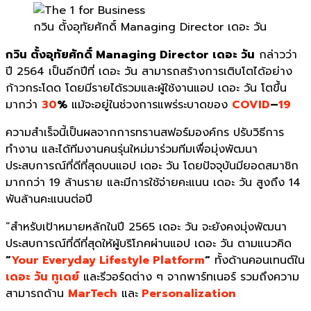
กวิน ตั้งอุทัยศักดิ์ Managing Director เดอะ วัน
กวิน ตั้งอุทัยศักดิ์
Managing Director
เดอะ วัน
กล่าวว่า
ปี 2564 เป็นอีกปีที่
เดอะ วัน
สามารถสร้างการเติบโตได้อย่าง
ก้าวกระโดด โดยมีรายได้รวมและผู้ใช้งานแอป
เดอะ วัน
โตขึ้น
มากว่า
30
%
แม้จะอยู่ในช่วงการแพร่ระบาดของ
COVID
–
19
ความสำเร็จนี้เป็นผลจากการทรานสฟอร์มองค์กร ปรับวิธีการ
ทำงาน และได้ทีมงานคนรุ่นใหม่มาร่วมทีมเพื่อมุ่งพัฒนา
ประสบการณ์ที่ดีที่สุดบนแอป
เดอะ วัน
โดยปัจจุบันมียอดสมาชิก
มากกว่า 19 ล้านราย และมีการใช้จ่ายคะแนน
เดอะ วัน
สูงถึง 14
พันล้านคะแนนต่อปี
“สำหรับเป้าหมายหลักในปี 2565
เดอะ วัน
จะยังคงมุ่งพัฒนา
ประสบการณ์ที่ดีที่สุดให้ผู้บริโภคผ่านแอป
เดอะ วัน
ตามแนวคิด
“
Your Everyday Lifestyle Platform
“
ทั้งด้านคอนเทนต์ใน
เดอะ วัน
ทูเดย์
และรีวอร์ดต่าง ๆ จากพาร์ทเนอร์ รวมถึงความ
สามารถด้าน
MarTech
และ
Personalization