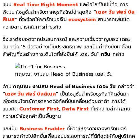
แบบ
Real Time Right Moment
และไฮไลท์ในปีนี้คือ การ
พัฒนาโซลูชั่นสำหรับภาคธุรกิจใหม่ล่าสุดคือ
“
เดอะ วัน ฟอร์ บิส
สิเนส
“
ที่จะช่วยให้พาร์ทเนอร์ใน
ecosystem
สามารถเพิ่มขีด
ความสามารถในการทำธุรกิจ
ซึ่งเราต่อยอดจากประสบการณ์ และความเชี่ยวชาญของ
เดอะ
วัน
กว่า 15 ปีได้อย่างเต็มประสิทธิภาพ และเป็นกำลังขับเคลื่อน
สำคัญที่จะสร้างการเติบโตที่ยั่งยืนให้
เดอะ วัน
”
กวิน
กล่าว
กฤษณะ งามสม Head of Business เดอะ วัน
ด้าน
กฤษณะ งามสม
Head of Business
เดอะ วัน
กล่าวว่า
“
เดอะ วัน ฟอร์ บิสสิเนส
“
เป็นโซลูชั่นสำหรับธุรกิจที่คิดขึ้นมา
เพื่อตอบโจทย์การตลาดดิจิทัลที่ขับเคลื่อนด้วยดาต้า ภายใต้
แนวคิด
Customer First
,
Data First
ที่ให้ความสำคัญกับ
ความเข้าใจลูกค้าเป็นพื้นฐาน
และเป็น
Business Enabler
ที่ช่วยให้ธุรกิจของพาร์ทเนอร์
สามารถก้าวไปอีกขั้นเพื่อมอบประสบการณ์ที่ดีที่สุดให้กับผู้บริโภค