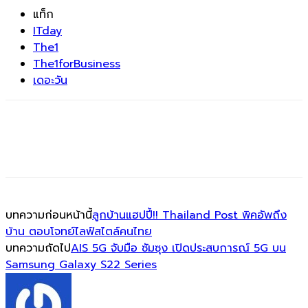
แท็ก
ITday
The1
The1forBusiness
เดอะวัน
บทความก่อนหน้านี้
ลูกบ้านแฮปปี้!! Thailand Post พิคอัพถึง
บ้าน ตอบโจทย์ไลฟ์สไตล์คนไทย
บทความถัดไป
AIS 5G จับมือ ซัมซุง เปิดประสบการณ์ 5G บน
Samsung Galaxy S22 Series