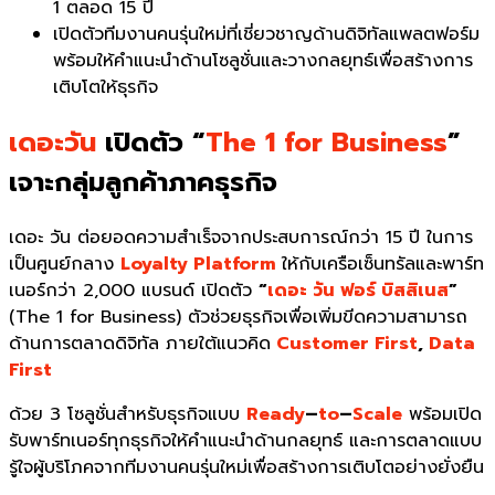
1
ตลอด
15
ปี
เปิดตัวทีมงานคนรุ่นใหม่ที่เชี่
ยวชาญด้านดิจิทัลแพลตฟอร์ม
พร้อมให้คำแนะนำด้านโซลูชั่
นและวางกลยุทธ์เพื่อสร้างการ
เติ
บโตให้ธุรกิจ
เดอะวัน
เปิดตัว “
The 1 for Business
”
เจาะกลุ่มลูกค้าภาคธุรกิจ
เดอะ วัน
ต่อยอดความสำเร็จจากประสบการณ์กว่า 15 ปี ในการ
เป็นศูนย์กลาง
Loyalty Platform
ให้กับเครือเซ็นทรัลและพาร์ท
เนอร์กว่า 2,000 แบรนด์ เปิดตัว
“
เดอะ วัน ฟอร์ บิสสิเนส
”
(
The 1 for Business) ตัวช่วยธุรกิจเพื่อเพิ่มขีดความสามารถ
ด้านการตลาดดิจิทัล ภายใต้แนวคิด
Customer First
,
Data
First
ด้วย 3 โซลูชั่นสำหรับธุรกิจแบบ
Ready
–
to
–
Scale
พร้อมเปิด
รับพาร์ทเนอร์ทุกธุรกิจให้คำแนะนำด้านกลยุทธ์ และการตลาดแบบ
รู้ใจผู้บริโภคจากทีมงานคนรุ่นใหม่เพื่อสร้างการเติบโตอย่างยั่งยืน