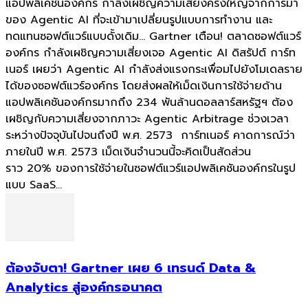
แอปพลิเคชันองค์กร กำลังเผชิญความเสี่ยงครั้งใหญ่จากการมา
ของ Agentic AI ที่จะเข้ามาเปลี่ยนรูปแบบการทำงาน และ
ทดแทนซอฟต์แวร์แบบดั้งเดิม... Gartner เตือน! ตลาดซอฟต์แวร์
องค์กร กำลังเผชิญความเสี่ยงเจอ Agentic AI ดิสรัปต์ การ์ท
เนอร์ เผยว่า Agentic AI กำลังส่งแรงกระเพื่อมไปยังโมเดลราย
ได้ของซอฟต์แวร์องค์กร โดยส่งผลให้เม็ดเงินการใช้จ่ายด้าน
แอปพลิเคชันองค์กรมากถึง 234 พันล้านดอลลาร์สหรัฐฯ ต้อง
เผชิญกับความเสี่ยงจากภาวะ Agentic Arbitrage ช่วงเวลา
ระหว่างปัจจุบันไปจนถึงปี พ.ศ. 2573 การ์ทเนอร์ คาดการณ์ว่า
ภายในปี พ.ศ. 2573 เม็ดเงินจำนวนนี้จะคิดเป็นสัดส่วน
ราว 20% ของการใช้จ่ายในซอฟต์แวร์แอปพลิเคชันองค์กรในรูป
แบบ SaaS...
ต้องจับตา! Gartner เผย 6 เทรนด์ Data &
Analytics สู่องค์กรอนาคต