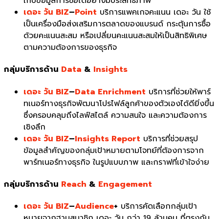
เก็บข้อมูลการซื้อได้อย่างมีประสิทธิภาพ
เดอะ วัน
BIZ
–
Point
บริการแพคเกจคะแนน
เดอะ วัน
ใช้
เป็นเครื่องมือส่งเสริมการตลาดของแบรนด์ กระตุ้นการซื้อ
ด้วยคะแนนสะสม หรือเปลี่ยนคะแนนสะสมให้เป็นสิทธิพิเศษ
ตามความต้องการของธุรกิจ
กลุ่มบริการด้าน
Data
&
Insights
เดอะ วัน
BIZ
–
Data Enrichment
บริการที่ช่วยให้พาร์
ทเนอร์ทางธุรกิจพัฒนาโปรไฟล์ลูกค้าของตัวเองได้ดียิ่งขึ้น
ซึ่งครอบคลุมถึงไลฟ์สไตล์ ความสนใจ และความต้องการ
เชิงลึก
เดอะ วัน
BIZ
–
Insights Report
บริการที่ช่วยสรุป
ข้อมูลสำคัญของกลุ่มเป้าหมายตามโจทย์ที่ต้องการจาก
พาร์ทเนอร์ทางธุรกิจ ในรูปแบบภาพ และกราฟที่เข้าใจง่าย
กลุ่มบริการด้าน
Reach
&
Engagement
เดอะ วัน
BIZ
–
Audience
+
บริการคัดเลือกกลุ่มเป้า
หมายจากฐานสมาชิก
เดอะ วัน
กว่า 19 ล้านคน ที่ตรงกับ