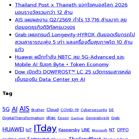
Thailand Post x Thairath แจกโชคบอลโลก 2026
มอบรางวัลรวมกว่า 12 ล้าน
AIS เผยผลงาน Q2/2569 กำไร 13,716 ล้านบาท ลุย
ต่อยอดธุรกิจดิจิทัลครบวงจร
Grab เผยเทรนด์ Longevity-HYROX ดันยอดเรียกรถไป
สวนสาธารณะพุ่ง 5 เท่า และเครื่องดื่มสุขภาพโต 10 ล้าน
แก้ว
Huawei ผนึกกำลัง NBTC ลุย 5G-Advanced และ
Mobile AI รับยุค Byte + Token Economy
Dow เปิดตัว DOWFROST™ LC 25 นวัตกรรมสารหล่อ
เย็นรองรับ Data Center ยุค AI
Tag
AI
AIS
5G
Cloud
COVID-19
Cybersecurity
DE
Brother
dtac
DigitalTransformation
Grab
Epson
Gartner
GenerativeAI
ITday
HUAWEI
Kaspersky
NT
IoT
LINE
OPPO
Microsoft
ThailandPost
Samsung