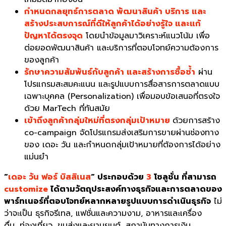
กำหนดกลยุทธ์การตลาด พัฒนาสินค้า บริการ และ
สร้างประสบการณ์ที่ดีให้ลูกค้าได้อย่างรู้ใจ และแก้
ปัญหาได้ตรงจุด
โดยนำข้อมูลมาวิเคราะห์แนวโน้ม เพื่อ
ต่อยอดพัฒนาสินค้า และบริการที่ตอบโจทย์ความต้องการ
ของลูกค้า
รักษาความสัมพันธ์กับลูกค้า และสร้างการซื้อซ้ำ
ผ่าน
โปรแกรมสะสมคะแนน และรูปแบบการสื่อสารการตลาดแบบ
เฉพาะบุคคล (Personalization) เพื่อมอบข้อเสนอที่ตรงใจ
ด้วย MarTech ที่ทันสมัย
เข้าถึงลูกค้ากลุ่มใหม่ที่ตรงกลุ่มเป้าหมาย
ด้วยการสร้าง
co-campaign จัดโปรแกรมส่งเสริมการขายผ่านช่องทาง
ของ
เดอะ วัน
และกำหนดกลุ่มเป้าหมายที่ต้องการได้อย่าง
แม่นยำ
“
เดอะ วัน ฟอร์ บิสสิเนส
“
ประกอบด้วย
3
โซลูชั่น ที่สามารถ
customize
ได้ตามวัตถุประสงค์ทางธุรกิจและการตลาดของ
พาร์ทเนอร์ที่ตอบโจทย์หลากหลายรูปแบบการดำเนินธุรกิจ
ไม่
ว่าจะเป็น ธุรกิจรีเทล, แฟชั่นและความงาม, อาหารและเครื่อง
ดื่ม, ท่องเที่ยว, ขนส่งและยานยนต์, สถาบันทางการเงิน,