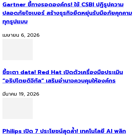
Gartner ชี้ทางรอดองค์กร! ใช้ CSBI ปฏิรูปความ
ปลอดภัยไซเบอร์ สร้างธุรกิจยืดหยุ่นรับมือภัยคุกคาม
ทุกรูปแบบ
เมษายน 6, 2026
ชี้ชะตา data! Red Hat เปิดตัวเครื่องมือประเมิน
“อธิปไตยดิจิทัล” เสริมอำนาจควบคุมให้องค์กร
มีนาคม 19, 2026
Philips เปิด 7 ประโยชน์สุดล้ำ! เทคโนโลยี AI พลิก