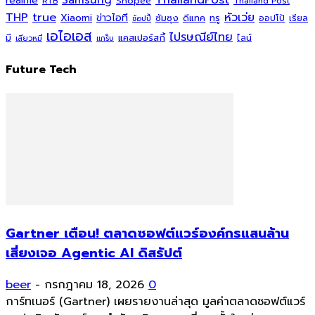
realme
Shopee
Thailand Post
RTB
THP
true
หัวเว่ย
Xiaomi
ข่าวไอที
ซัมซุง
ดีแทค
ทรู
ออปโป้
เรียล
ช้อปปี้
เอไอเอส
ไปรษณีย์ไทย
แคสเปอร์สกี้
มี
ไลน์
เสียวหมี่
แกร็บ
Future Tech
Gartner เตือน! ตลาดซอฟต์แวร์องค์กรแสนล้าน
เสี่ยงเจอ Agentic AI ดิสรัปต์
beer
-
กรกฎาคม 18, 2026
0
การ์ทเนอร์ (Gartner) เผยรายงานล่าสุด มูลค่าตลาดซอฟต์แวร์