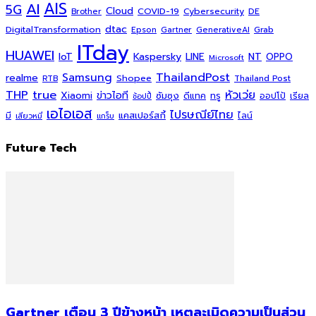
AI
AIS
5G
Cloud
COVID-19
Cybersecurity
DE
Brother
dtac
DigitalTransformation
Grab
Epson
Gartner
GenerativeAI
ITday
HUAWEI
Kaspersky
NT
IoT
LINE
OPPO
Microsoft
ThailandPost
Samsung
realme
Shopee
Thailand Post
RTB
THP
true
หัวเว่ย
Xiaomi
ข่าวไอที
ซัมซุง
ดีแทค
ทรู
ออปโป้
เรียล
ช้อปปี้
เอไอเอส
ไปรษณีย์ไทย
แคสเปอร์สกี้
มี
ไลน์
เสียวหมี่
แกร็บ
Future Tech
Gartner เตือน 3 ปีข้างหน้า เหตุละเมิดความเป็นส่วน