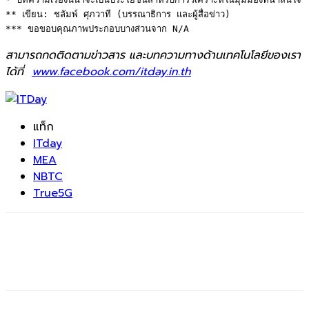
** เขียน: ชลัมพ์ ศุภวาที (บรรณาธิการ และผู้สื่อข่าว) 

*** ขอขอบคุณภาพประกอบบางส่วนจาก N/A
สามารถกดติดตามข่าวสาร และบทความทางด้านเทคโนโลยีของเรา
ได้ที่
www.facebook.com/itday.in.th
แท็ก
ITday
MEA
NBTC
True5G