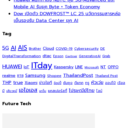
Huawei ผนึกกำลัง NBTC ลุย 5G-Advanced และ
Mobile AI รับยุค Byte + Token Economy
Dow เปิดตัว DOWFROST™ LC 25 นวัตกรรมสารหล่อ
เย็นรองรับ Data Center ยุค AI
Tag
AI
AIS
5G
Cloud
COVID-19
Cybersecurity
DE
Brother
dtac
DigitalTransformation
Grab
Epson
Gartner
GenerativeAI
ITday
HUAWEI
Kaspersky
NT
IoT
LINE
OPPO
Microsoft
ThailandPost
Samsung
realme
Shopee
Thailand Post
RTB
THP
true
หัวเว่ย
Xiaomi
ข่าวไอที
ซัมซุง
ดีแทค
ทรู
ออปโป้
เรียล
ช้อปปี้
เอไอเอส
ไปรษณีย์ไทย
แคสเปอร์สกี้
มี
ไลน์
เสียวหมี่
แกร็บ
Future Tech