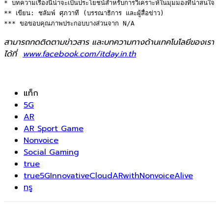
* บทความเรื่องนี้น่าจะเป็นประโยชน์สำหรับการวิเคราะห์ในมุมมองที่น่าสนใจ 

** เขียน: ชลัมพ์ ศุภวาที (บรรณาธิการ และผู้สื่อข่าว) 

*** ขอขอบคุณภาพประกอบบางส่วนจาก N/A
สามารถกดติดตามข่าวสาร และบทความทางด้านเทคโนโลยีของเรา
ได้ที่
www.facebook.com/itday.in.th
แท็ก
5G
AR
AR Sport Game
Nonvoice
Social Gaming
true
true5GInnovativeCloudARwithNonvoiceAlive
ทรู