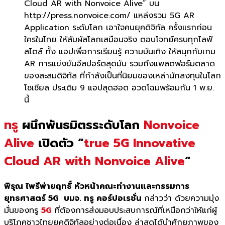
Cloud AR with Nonvoice Alive” บน
http://press.nonvoice.com/ แหล่งรวม 5G AR
Application ระดับโลก เอาใจคนยุคดิจิทัล ครั้งแรกก่อน
ใครในไทย ให้สัมผัสโลกเสมือนจริง ตอบโจทย์ครบทุกไลฟ์
สไตล์ ทั้ง แอปเพื่อการเรียนรู้ ความบันเทิง ให้สนุกกับเกม
AR การแข่งขันอีสปอร์ตสุดมัน รวมถึงแพลตฟอร์มตลาด
ของสะสมดิจิทัล ที่กำลังเป็นที่นิยมของเหล่านักลงทุนในโลก
โซเซียล ประเดิม 9 แอปสุดฮอต อวดโฉมพร้อมกัน 1 พ.ย.
นี้
ทรู
ผนึกพันธมิตรระดับโลก
Nonvoice
Alive
เปิดตัว “
true 5G Innovative
Cloud AR with Nonvoice Alive
“
พิรุณ ไพรีพ่ายฤทธิ์ หัวหน้าคณะทำงานและกรรมการ
ยุทธศาสตร์
5G
บมจ
. ทรู คอร์ปอเรชั่น
กล่าวว่า ด้วยความมุ่ง
มั่นของทรู
5G
ที่ต้องการส่งมอบประสบการณ์ที่เหนือกว่าให้แก่ผู้
บริโภคชาวไทยยุคดิจิทัลอย่างต่อเนื่อง ล่าสุดได้นำศักยภาพของ