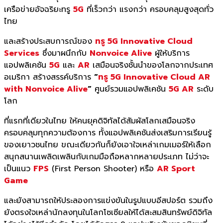
เครือข่ายอัจฉริยะทรู
5G
ที่เร็วกว่า แรงกว่า ครอบคลุมสูงสุดทั่ว
ไทย
และสร้างประสบการณ์ของ
ทรู 5G Innovative Cloud
Services
ซึ่งมาผนึกกับ
Nonvoice Alive
ผู้ให้บริการ
แอปพลิเคชัน
5G
และ
AR
เสมือนจริงชั้นนำของโลกจากประเทศ
อเมริกา สร้างสรรค์บริการ
“
ทรู 5G Innovative Cloud AR
with Nonvoice Alive
“
ศูนย์รวมแอปพลิเคชัน
5G AR
ระดับ
โลก
ที่แรกที่เดียวในไทย ให้คนยุคดิจิทัลได้สัมผัสโลกเสมือนจริง
ครอบคลุมทุกความต้องการ ทั้งแอปพลิเคชันส่งเสริมการเรียนรู้
ของเยาวชนไทย ขณะเดียวกันก็ยังเอาใจเหล่าเกมเมอร์ให้เลือก
สนุกสนานเพลิดเพลินกับเกมมือถือหลากหลายประเภท ไม่ว่าจะ
เป็นแนว
FPS
(First Person Shooter) หรือ
AR Sport
Game
และยังสามารถให้ประลองการแข่งขันในรูปแบบอีสปอร์ต รวมถึง
ยังตรงใจเหล่านักลงทุนในโลกโซเซียลให้ได้สะสมสินทรัพย์ดิจิทัล