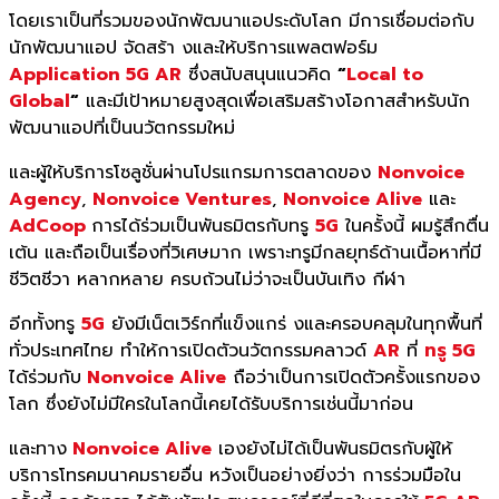
โดยเราเป็นที่รวมของนักพัฒนาแอประดับโลก มีการเชื่อมต่อกับ
นักพัฒนาแอป จัดสร้า งและให้บริการแพลตฟอร์ม
Application 5G AR
ซึ่งสนับสนุนแนวคิด
“
Local to
Global
“
และมีเป้าหมายสูงสุดเพื่อเสริมสร้างโอกาสสำหรับนัก
พัฒนาแอปที่เป็นนวัตกรรมใหม่
และผู้ให้บริการโซลูชั่นผ่านโปรแกรมการตลาดของ
Nonvoice
Agency
,
Nonvoice Ventures
,
Nonvoice Alive
และ
AdCoop
การได้ร่วมเป็นพันธมิตรกับทรู
5G
ในครั้งนี้ ผมรู้สึกตื่น
เต้น และถือเป็นเรื่องที่วิเศษมาก เพราะทรูมีกลยุทธ์ด้านเนื้อหาที่มี
ชีวิตชีวา หลากหลาย ครบถ้วนไม่ว่าจะเป็นบันเทิง กีฬา
อีกทั้งทรู
5G
ยังมีเน็ตเวิร์กที่แข็งแกร่ งและครอบคลุมในทุกพื้นที่
ทั่วประเทศไทย ทำให้การเปิดตัวนวัตกรรมคลาวด์
AR
ที่
ทรู 5G
ได้ร่วมกับ
Nonvoice Alive
ถือว่าเป็นการเปิดตัวครั้งแรกของ
โลก ซึ่งยังไม่มีใครในโลกนี้เคยได้รับบริการเช่นนี้มาก่อน
และทาง
Nonvoice Alive
เองยังไม่ได้เป็นพันธมิตรกับผู้ให้
บริการโทรคมนาคมรายอื่น หวังเป็นอย่างยิ่งว่า การร่วมมือใน