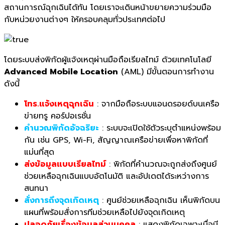
สถานการณ์ฉุกเฉินได้ทัน โดยเราจะเดินหน้าขยายความร่วมมือ
กับหน่วยงานต่างๆ ให้ครอบคลุมทั่วประเทศต่อไป
โดยระบบส่งพิกัดผู้แจ้งเหตุผ่านมือถือเรียลไทม์ ด้วยเทคโนโลยี
Advanced Mobile Location
(AML) มีขั้นตอนการทำงาน
ดังนี้
โทร.แจ้งเหตุฉุกเฉิน
: จากมือถือระบบแอนดรอยด์บนเครือ
ข่ายทรู คอร์ปอเรชั่น
คำนวณพิกัดอัจฉริยะ
: ระบบจะเปิดใช้ตัวระบุตำแหน่งพร้อม
กัน เช่น GPS, Wi-Fi, สัญญาณเครือข่ายเพื่อหาพิกัดที่
แม่นที่สุด
ส่งข้อมูลแบบเรียลไทม์
: พิกัดที่คำนวณจะถูกส่งถึงศูนย์
ช่วยเหลือฉุกเฉินแบบอัตโนมัติ และอัปเดตได้ระหว่างการ
สนทนา
สั่งการถึงจุดเกิดเหตุ
: ศูนย์ช่วยเหลือฉุกเฉิน เห็นพิกัดบน
แผนที่พร้อมสั่งการทีมช่วยเหลือไปยังจุดเกิดเหตุ
ปลอดภัยเรื่องข้อมูลส่วนบุคคล
: แสดงพิกัดเฉพาะเมื่อมี