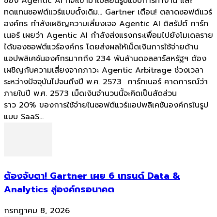
ของ Agentic AI ที่จะเข้ามาเปลี่ยนรูปแบบการทำงาน และ
ทดแทนซอฟต์แวร์แบบดั้งเดิม... Gartner เตือน! ตลาดซอฟต์แวร์
องค์กร กำลังเผชิญความเสี่ยงเจอ Agentic AI ดิสรัปต์ การ์ท
เนอร์ เผยว่า Agentic AI กำลังส่งแรงกระเพื่อมไปยังโมเดลราย
ได้ของซอฟต์แวร์องค์กร โดยส่งผลให้เม็ดเงินการใช้จ่ายด้าน
แอปพลิเคชันองค์กรมากถึง 234 พันล้านดอลลาร์สหรัฐฯ ต้อง
เผชิญกับความเสี่ยงจากภาวะ Agentic Arbitrage ช่วงเวลา
ระหว่างปัจจุบันไปจนถึงปี พ.ศ. 2573 การ์ทเนอร์ คาดการณ์ว่า
ภายในปี พ.ศ. 2573 เม็ดเงินจำนวนนี้จะคิดเป็นสัดส่วน
ราว 20% ของการใช้จ่ายในซอฟต์แวร์แอปพลิเคชันองค์กรในรูป
แบบ SaaS...
ต้องจับตา! Gartner เผย 6 เทรนด์ Data &
Analytics สู่องค์กรอนาคต
กรกฎาคม 8, 2026