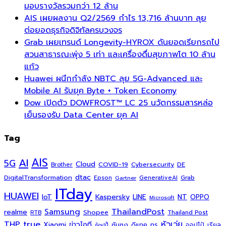
มอบรางวัลรวมกว่า 12 ล้าน
AIS เผยผลงาน Q2/2569 กำไร 13,716 ล้านบาท ลุย
ต่อยอดธุรกิจดิจิทัลครบวงจร
Grab เผยเทรนด์ Longevity-HYROX ดันยอดเรียกรถไป
สวนสาธารณะพุ่ง 5 เท่า และเครื่องดื่มสุขภาพโต 10 ล้าน
แก้ว
Huawei ผนึกกำลัง NBTC ลุย 5G-Advanced และ
Mobile AI รับยุค Byte + Token Economy
Dow เปิดตัว DOWFROST™ LC 25 นวัตกรรมสารหล่อ
เย็นรองรับ Data Center ยุค AI
Tag
AI
AIS
5G
Cloud
COVID-19
Cybersecurity
DE
Brother
dtac
DigitalTransformation
Grab
Epson
Gartner
GenerativeAI
ITday
HUAWEI
Kaspersky
NT
IoT
LINE
OPPO
Microsoft
ThailandPost
Samsung
realme
Shopee
Thailand Post
RTB
THP
true
หัวเว่ย
Xiaomi
ข่าวไอที
ซัมซุง
ดีแทค
ทรู
ออปโป้
เรียล
ช้อปปี้