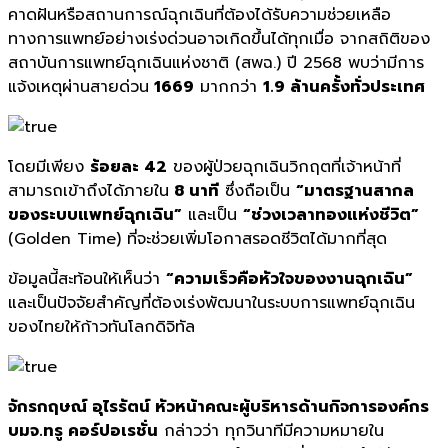
คาดฝันหรือสถานการณ์ฉุกเฉินที่ต้องได้รับความช่วยเหลือ
ทางการแพทย์อย่างเร่งด่วนอาจเกิดขึ้นได้ทุกเมื่อ จากสถิติของ
สถาบันการแพทย์ฉุกเฉินแห่งชาติ (สพฉ.) ปี 2568 พบว่ามีการ
แจ้งเหตุผ่านสายด่วน
1669
มากกว่า
1.9 ล้านครั้งทั่วประเทศ
โดยมีเพียง
ร้อยละ 42
ของผู้ป่วยฉุกเฉินวิกฤตที่เจ้าหน้าที่
สามารถเข้าถึงได้ภายใน
8 นาที
ซึ่งถือเป็น
“มาตรฐานสากล
ของระบบแพทย์ฉุกเฉิน”
และเป็น
“ช่วงเวลาทองแห่งชีวิต”
(Golden Time) ที่จะช่วยเพิ่มโอกาสรอดชีวิตได้มากที่สุด
ข้อมูลนี้สะท้อนให้เห็นว่า
“ความเร็วคือหัวใจของงานฉุกเฉิน”
และเป็นปัจจัยสำคัญที่ต้องเร่งพัฒนาในระบบการแพทย์ฉุกเฉิน
ของไทยให้ก้าวทันโลกดิจิทัล
จักรกฤษณ์ อุไรรัตน์ หัวหน้าคณะผู้บริหารด้านกิจการองค์กร
บมจ.ทรู คอร์ปอเรชั่น
กล่าวว่า ทุกวินาทีมีความหมายใน