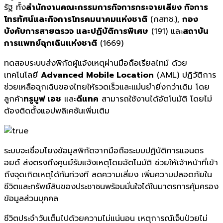
รัฐ ทั้ง
สำนักงานคณะกรรมการกิจการกระจายเสียง กิจการ
โทรทัศน์และกิจการโทรคมนาคมแห่งชาติ
(กสทช.),
กอง
บังคับการสายตรวจ และปฏิบัติการพิเศษ
(191) และ
สถาบัน
การแพทย์ฉุกเฉินแห่งชาติ
(1669)
ทดสอบระบบส่งพิกัดผู้แจ้งเหตุผ่านมือถือเรียลไทม์ ด้วย
เทคโนโลยี
Advanced Mobile Location
(AML) ปฏิวัติการ
ช่วยเหลือฉุกเฉินของไทยให้รวดเร็วและแม่นยำยิ่งกว่าเดิม โดย
ลูกค้า
ทรูมูฟ เอช
และ
ดีแทค
สามารถใช้งานได้อัตโนมัติ โดยไม่
ต้องติดตั้งแอปพลิเคชันเพิ่มเติม
ระบบจะเชื่อมโยงข้อมูลพิกัดจากมือถือระบบปฏิบัติการแอนดร
อยด์ ส่งตรงถึงศูนย์รับแจ้งเหตุโดยอัตโนมัติ ช่วยให้เจ้าหน้าที่เข้า
ถึงจุดเกิดเหตุได้ทันท่วงที ลดความเสี่ยง เพิ่มความปลอดภัยใน
ชีวิตและทรัพย์สินของประชาชนพร้อมมั่นใจได้ในมาตรการคุ้มครอง
ข้อมูลส่วนบุคคล
ชีวิตประจำวันเต็มไปด้วยความไม่แน่นอน เหตุการณ์เจ็บป่วยไม่