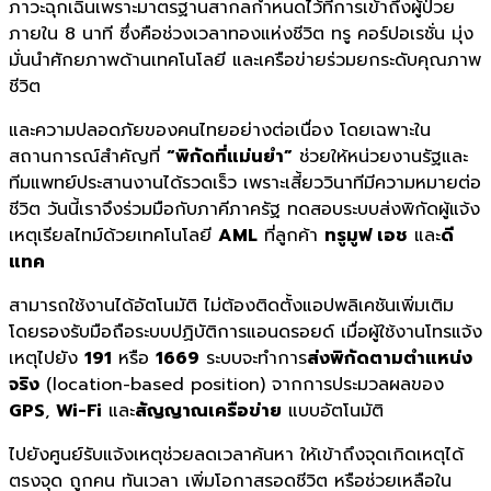
ภาวะฉุกเฉินเพราะมาตรฐานสากลกำหนดไว้ที่การเข้าถึงผู้ป่วย
ภายใน 8 นาที ซึ่งคือช่วงเวลาทองแห่งชีวิต ทรู คอร์ปอเรชั่น มุ่ง
มั่นนำศักยภาพด้านเทคโนโลยี และเครือข่ายร่วมยกระดับคุณภาพ
ชีวิต
และความปลอดภัยของคนไทยอย่างต่อเนื่อง โดยเฉพาะใน
สถานการณ์สำคัญที่
“พิกัดที่แม่นยำ”
ช่วยให้หน่วยงานรัฐและ
ทีมแพทย์ประสานงานได้รวดเร็ว เพราะเสี้ยววินาทีมีความหมายต่อ
ชีวิต วันนี้เราจึงร่วมมือกับภาคีภาครัฐ ทดสอบระบบส่งพิกัดผู้แจ้ง
เหตุเรียลไทม์ด้วยเทคโนโลยี
AML
ที่ลูกค้า
ทรูมูฟ เอช
และ
ดี
แทค
สามารถใช้งานได้อัตโนมัติ ไม่ต้องติดตั้งแอปพลิเคชันเพิ่มเติม
โดยรองรับมือถือระบบปฏิบัติการแอนดรอยด์ เมื่อผู้ใช้งานโทรแจ้ง
เหตุไปยัง
191
หรือ
1669
ระบบจะทำการ
ส่งพิกัดตามตำแหน่ง
จริง
(location-based position) จากการประมวลผลของ
GPS
,
Wi-Fi
และ
สัญญาณเครือข่าย
แบบอัตโนมัติ
ไปยังศูนย์รับแจ้งเหตุช่วยลดเวลาค้นหา ให้เข้าถึงจุดเกิดเหตุได้
ตรงจุด ถูกคน ทันเวลา เพิ่มโอกาสรอดชีวิต หรือช่วยเหลือใน