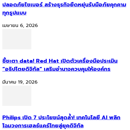
ปลอดภัยไซเบอร์ สร้างธุรกิจยืดหยุ่นรับมือภัยคุกคาม
ทุกรูปแบบ
เมษายน 6, 2026
ชี้ชะตา data! Red Hat เปิดตัวเครื่องมือประเมิน
“อธิปไตยดิจิทัล” เสริมอำนาจควบคุมให้องค์กร
มีนาคม 19, 2026
Philips เปิด 7 ประโยชน์สุดล้ำ! เทคโนโลยี AI พลิก
โฉมวงการเฮลธ์แคร์ไทยสู่ยุคดิจิทัล