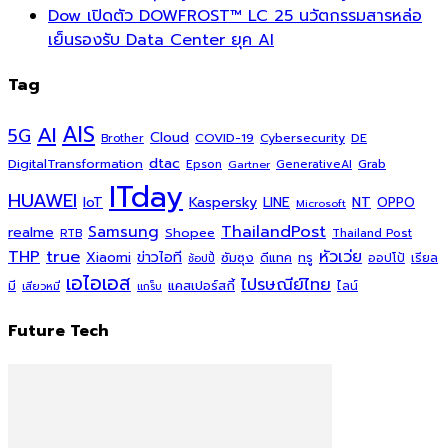
Dow เปิดตัว DOWFROST™ LC 25 นวัตกรรมสารหล่อ
เย็นรองรับ Data Center ยุค AI
Tag
AI
AIS
5G
Cloud
COVID-19
Cybersecurity
DE
Brother
dtac
DigitalTransformation
Grab
Epson
Gartner
GenerativeAI
ITday
HUAWEI
Kaspersky
NT
IoT
LINE
OPPO
Microsoft
ThailandPost
Samsung
realme
Shopee
Thailand Post
RTB
THP
true
หัวเว่ย
Xiaomi
ข่าวไอที
ซัมซุง
ดีแทค
ทรู
ออปโป้
เรียล
ช้อปปี้
เอไอเอส
ไปรษณีย์ไทย
แคสเปอร์สกี้
มี
ไลน์
เสียวหมี่
แกร็บ
Future Tech