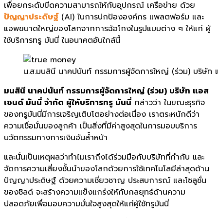
เพื่อยกระดับขีดความสามารถให้กับอุปกรณ์ เครือข่าย ด้วย
ปัญญาประดิษฐ์
(AI) ในการปกป้ององค์กร แพลตฟอร์ม และ
แอพขนาดใหญ่ของโลกจากการฉ้อโกงในรูปแบบต่าง ๆ ให้แก่ ผู้
ใช้บริการทรู มันนี่ ในอนาคตอันใกล้นี้
น.ส.มนสินี นาคปนันท์ กรรมการผู้จัดการใหญ่ (ร่วม) บริษัท แอส
มนสินี นาคปนันท์ กรรมการผู้จัดการใหญ่ (ร่วม) บริษัท แอส
เซนด์ มันนี่ จำกัด ผู้ให้บริการทรู มันนี่
กล่าวว่า ในขณะธุรกิจ
ของทรูมันนี่มีการเจริญเติบโตอย่างต่อเนื่อง เราตระหนักดีว่า
ความเชื่อมั่นของลูกค้า เป็นสิ่งที่มีค่าสูงสุดในการมอบบริการ
นวัตกรรมทางการเงินอันล้ำหน้า
และนั่นเป็นเหตุผลว่าทำไมเราถึงได้ร่วมมือกับบริษัทที่กำกับ และ
จัดการความเสี่ยงชั้นนำของโลกด้วยการใช้เทคโนโลยีล่าสุดด้าน
ปัญญาประดิษฐ์ ด้วยความเชี่ยวชาญ ประสบการณ์ และโซลูชั่น
ของชิลด์ จะสร้างความแข็งแกร่งให้กับกลยุทธ์ด้านความ
ปลอดภัยเพื่อมอบความมั่นใจสูงสุดให้แก่ผู้ใช้ทรูมันนี่