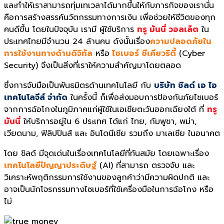
และทำให้เราสามารถทุ่มเทเวลาได้มากขึ้นให้กับภารกิจของเรานั่น
คือการสร้างสรรค์นวัตกรรมทางการเงิน เพื่อช่วยให้ชีวิตของทุก
คนดีขึ้น โดยในปัจจุบัน เรามี ผู้ใช้บริการ
ทรู มันนี่ วอลเล็ต
ใน
ประเทศไทยมีจำนวน 24 ล้านคน ดังนั้นเรื่อง
ความปลอดภัยใน
การใช้งานทางด้านดิจิทัล
หรือ
ไซเบอร์ ซีเคียวริตี้
(Cyber
Security) จึงเป็นสิ่งที่เราให้ความสำคัญมาโดยตลอด
ซึ่งการจับมือเป็นพันธมิตรด้านเทคโนโลยี กับ
บริษัท ชิลด์ เอ ไอ
เทคโนโลจีส์ จำกัด
ในครั้งนี้ ก็เพื่อส่งมอบการป้องกันภัยไซเบอร์
จากการฉ้อโกงในภูมิภาคแก่ผู้ใช้ในเอเชียตะวันออกเฉียงใต้ ที่
ทรู
มันนี่
ให้บริการอยู่ใน 6 ประเทศ ได้แก่ ไทย, กัมพูชา, พม่า,
เวียดนาม, ฟิลิปปินส์ และ อินโดนีเซีย รวมถึง มาเลเซีย ในอนาคต
โดย ชิลด์ มีจุดเด่นในเรื่องเทคโนโลยีที่ทันสมัย โดยเฉพาะเรื่อง
เทคโนโลยีปัญญาประดิษฐ์
(AI) ที่สามารถ ตรวจจับ และ
วิเคราะห์พฤติกรรมการใช้งานของลูกค้าว่ามีความผิดปกติ และ
อาจเป็นนักโจรกรรมทางไซเบอร์ที่ใช้เครื่องมือในการฉ้อโกง หรือ
ไม่