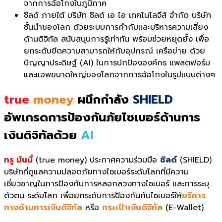
จากการฉ้อโกงในภูมิภาค
ชิลด์ ภายใต้ บริษัท ชิลด์ เอ ไอ เทคโนโลจีส์ จำกัด บริษัท
ชั้นนำของโลก ด้วยระบบการกำกับและบริหารความเสี่ยง
ด้านดิจิทัล สนับสนุนการรู้เท่าทัน พร้อมช่วยหยุดยั้ง เพื่อ
ยกระดับขีดความสามารถให้กับอุปกรณ์ เครือข่าย ด้วย
ปัญญาประดิษฐ์ (AI) ในการปกป้ององค์กร แพลตฟอร์ม
และแอพขนาดใหญ่ของโลกจากการฉ้อโกงในรูปแบบต่างๆ
true
money
ผนึกกำลัง
SHIELD
อัพเกรดการป้องกันภัยไซเบอร์ด้านการ
เงินดิจิทัลด้วย
AI
ทรู มันนี่
(true money) ประกาศความร่วมมือ
ชิลด์
(SHIELD)
บริษัทที่ดูแลความปลอดภัยทางไซเบอร์ระดับโลกที่มีความ
เชี่ยวชาญในการป้องกันการหลอกลวงทางไซเบอร์ และการระบุ
ตัวตน
ระดับโลก
เพื่อยกระดับการป้องกันภันไซเบอร์ให้
บริการ
ทางด้านการเงินดิจิทัล
หรือ
กระเป๋าเงินดิจิทัล
(E-Wallet)