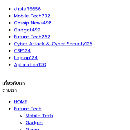
ข่าวไอที
6656
Mobile Tech
792
Gossip News
498
Gadget
492
Future Tech
262
Cyber Attack & Cyber Security
125
CSR
124
Laptop
124
Apllication
120
เกี่ยวกับเรา
ตามเรา
HOME
Future Tech
Mobile Tech
Gadget
Game