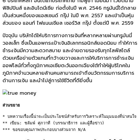
6 ประเทศหลัก อันได้แก่ประเทศไทย กัมพูชา เมียนมา เวียตนาม
ฟิลิปปินส์ และอินโดนีเซีย ก่อตั้งในปี พ.ศ. 2546 ทรูมันนี่ได้กลาย
เป็นส่วนหนึ่งของแอสเซนด์ กรุ๊ป ในปี พ.ศ. 2557 และเข้าเป็นหุ้น
ส่วนของ แอนท์ ไฟแนนเชียล เซอร์วิส กรุ๊ป ตั้งแต่ปี พ.ศ. 2559
ปัจจุบัน บริษัทได้ให้บริการทางการเงินที่หลากหลายผ่านทรูมันนี่
วอลเล็ท ซึ่งเป็นแอพกระเป๋าเงินอิเลกทรอนิกส์ยอดนิยม ทำให้การ
ชำระเงินมีความสะดวกสบาย และง่ายดายรองรับทุกไลฟ์สไตล์
ด้วยเครือข่ายตัวแทนที่กว้างขวางและการให้บริการการชำระเงิน
ออฟไลน์ทั่วทั้งภูมิภาคเอเชียตะวันออกเฉียงใต้ทำให้ผู้บริโภคใน
ภูมิภาคจำนวนหลายล้านคนสามารถเข้าถึงนวัตกรรมการบริการ
ด้านการเงิน และนำไปสู่การใช้ชีวิตที่ดียิ่งขึ้น
ส่วนขยาย
* บทความเรื่องนี้น่าจะเป็นประโยชน์สำหรับการวิเคราะห์ในมุมมองที่น่าสนใจ 

** เขียน: ชลัมพ์ ศุภวาที (บรรณาธิการ และผู้สื่อข่าว) 

*** ขอขอบคุณภาพประกอบบางส่วนจาก N/A