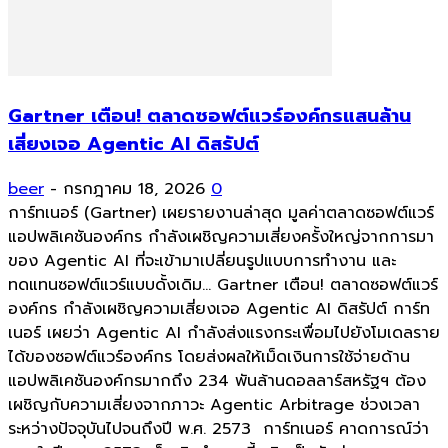
Gartner เตือน! ตลาดซอฟต์แวร์องค์กรแสนล้าน
เสี่ยงเจอ Agentic AI ดิสรัปต์
beer
-
กรกฎาคม 18, 2026
0
การ์ทเนอร์ (Gartner) เผยรายงานล่าสุด มูลค่าตลาดซอฟต์แวร์
แอปพลิเคชันองค์กร กำลังเผชิญความเสี่ยงครั้งใหญ่จากการมา
ของ Agentic AI ที่จะเข้ามาเปลี่ยนรูปแบบการทำงาน และ
ทดแทนซอฟต์แวร์แบบดั้งเดิม... Gartner เตือน! ตลาดซอฟต์แวร์
องค์กร กำลังเผชิญความเสี่ยงเจอ Agentic AI ดิสรัปต์ การ์ท
เนอร์ เผยว่า Agentic AI กำลังส่งแรงกระเพื่อมไปยังโมเดลราย
ได้ของซอฟต์แวร์องค์กร โดยส่งผลให้เม็ดเงินการใช้จ่ายด้าน
แอปพลิเคชันองค์กรมากถึง 234 พันล้านดอลลาร์สหรัฐฯ ต้อง
เผชิญกับความเสี่ยงจากภาวะ Agentic Arbitrage ช่วงเวลา
ระหว่างปัจจุบันไปจนถึงปี พ.ศ. 2573 การ์ทเนอร์ คาดการณ์ว่า