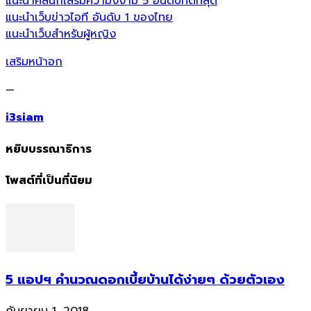
แนะนำคลินิกเสริมความงงาม 5 อันดับที่ดีที่สุด
แนะนำเว็บข่าวไอที อันดับ 1 ของไทย
แนะนำเว็บสำหรับผู้หญิง
เสริมหน้าอก
—
i3siam
หยิบบรรณาธิการ
โพสต์ที่เป็นที่นิยม
5 แอปฯ คำนวณดอกเบี้ยบ้านได้ง่ายๆ ด้วยตัวเอง
กันยายน 1, 2018