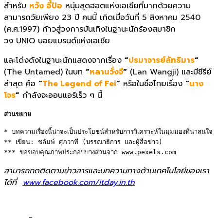
สำหรับ
หวัง อี้ป๋อ
หนุ่มสุดฮอตแห่งเอเชียที่มากด้
วยความ
สามารถวัยเพียง
23
ปี คนนี้ เกิดเมื่อวันที่
5
สิงหาคม
2540
(
ค.ศ.
1997)
ก้าวสู่วงการบันเทิงในฐานะนักร้
องสมาชิก
วง
UNIQ
บอยแบรนด์แห่งเอเชีย
และโด่งดังในฐานะนักแสดงจากเรื่
อง
“
ปรมาจารย์ลัทธิมาร
“
(
The Untamed)
ในบท
“
หลานวั่งจี
“
(
Lan Wangji)
และมีซีรีย์
ล่าสุด คือ
“
The Legend of Fei
”
หรือในชื่อไทยเรื่อง
“
นาง
โจร
”
กำลังจะออนแอร์เร็ว ๆ นี้
ส่วนขยาย
* บทความเรื่องนี้น่าจะเป็นประโยชน์สำหรับการวิเคราะห์ในมุมมองที่น่าสนใจ 

** เขียน: ชลัมพ์ ศุภวาที (บรรณาธิการ และผู้สื่อข่าว) 

*** ขอขอบคุณภาพประกอบบางส่วนจาก www.pexels.com
สามารถกดติดตามข่าวสารและบทความทางด้านเทคโนโลยีของเรา
ได้ที่
www.facebook.com/itday.in.th