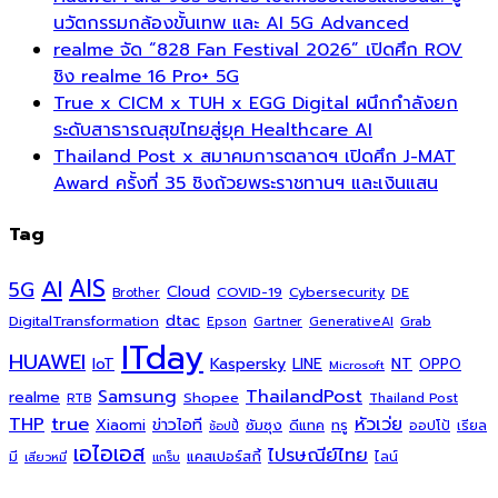
นวัตกรรมกล้องขั้นเทพ และ AI 5G Advanced
realme จัด “828 Fan Festival 2026” เปิดศึก ROV
ชิง realme 16 Pro+ 5G
True x CICM x TUH x EGG Digital ผนึกกำลังยก
ระดับสาธารณสุขไทยสู่ยุค Healthcare AI
Thailand Post x สมาคมการตลาดฯ เปิดศึก J-MAT
Award ครั้งที่ 35 ชิงถ้วยพระราชทานฯ และเงินแสน
Tag
AI
AIS
5G
Cloud
COVID-19
Cybersecurity
DE
Brother
dtac
DigitalTransformation
Grab
Epson
Gartner
GenerativeAI
ITday
HUAWEI
Kaspersky
NT
IoT
LINE
OPPO
Microsoft
ThailandPost
Samsung
realme
Shopee
Thailand Post
RTB
THP
true
หัวเว่ย
Xiaomi
ข่าวไอที
ซัมซุง
ดีแทค
ทรู
ออปโป้
เรียล
ช้อปปี้
เอไอเอส
ไปรษณีย์ไทย
แคสเปอร์สกี้
มี
ไลน์
เสียวหมี่
แกร็บ