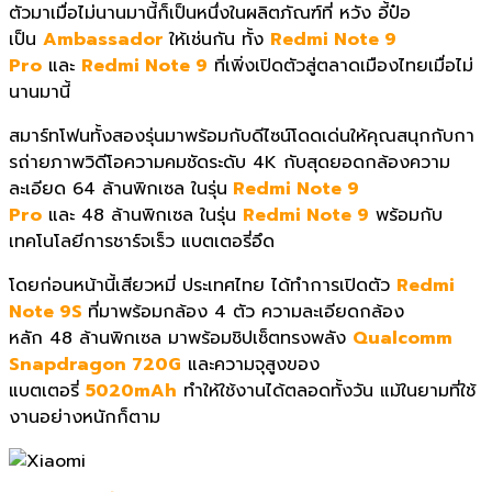
ตัวมาเมื่อไม่นานมานี้ก็
เป็นหนึ่งในผลิตภัณฑ์ที่ หวัง อี้ป๋อ
เป็น
Ambassador
ให้เช่นกัน
ทั้ง
Redmi Note 9
Pro
และ
Redmi Note 9
ที่เพิ่งเปิดตัวสู่ตลาดเมื
องไทยเมื่อไม่
นานมานี้
สมาร์ทโฟนทั้งสองรุ่นมาพร้อมกั
บดีไซน์โดดเด่นให้คุณสนุกกั
บกา
รถ่ายภาพวิดีโอความคมชัดระดั
บ
4K
กับสุดยอดกล้องความ
ละเอียด
64
ล้านพิกเซล ในรุ่น
Redmi Note 9
Pro
และ
48
ล้านพิกเซล ในรุ่น
Redmi Note 9
พร้อมกับ
เทคโนโลยีการชาร์จเร็ว แบตเตอรี่อึด
โดยก่อนหน้านี้เสียวหมี่ ประเทศไทย ได้ทำการเปิดตัว
Redmi
Note 9S
ที่มาพร้อมกล้อง
4
ตัว ความละเอียดกล้อง
หลัก
48
ล้านพิกเซล มาพร้อมชิปเซ็ตทรงพลัง
Qualcomm
Snapdragon 720G
และความจุสูงของ
แบตเตอรี่
5020mAh
ทำให้ใช้งานได้ตลอดทั้งวัน แม้ในยามที่ใช้
งานอย่างหนักก็
ตาม