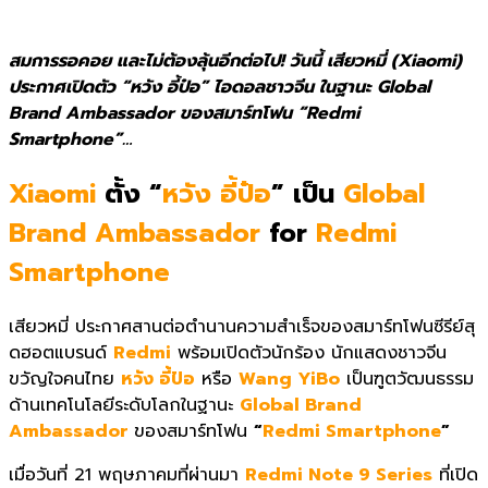
สมการรอคอย และไม่ต้องลุ้นอีกต่อไป! วันนี้ เสียวหมี่ (Xiaomi)
ประกาศเปิดตัว “หวัง อี้ป๋อ” ไอดอลชาวจีน ในฐานะ Global
Brand Ambassador ของสมาร์ทโฟน “Redmi
Smartphone”…
Xiaomi
ตั้ง “
หวัง อี้ป๋อ
” เป็น
Global
Brand Ambassador
for
Redmi
Smartphone
เสียวหมี่ ประกาศสานต่อตำนานความสำเร็
จของสมาร์ทโฟนซีรีย์สุ
ดฮอตแบรนด์
Redmi
พร้อมเปิดตัวนักร้อง นักแสดงชาวจีน
ขวัญใจคนไทย
หวัง อี้ป๋อ
หรือ
Wang YiBo
เป็นฑูตวัฒนธรรม
ด้านเทคโนโลยี
ระดับโลกในฐานะ
Global Brand
Ambassador
ของสมาร์ทโฟน
“
Redmi Smartphone
”
เมื่อวันที่
21
พฤษภาคมที่ผ่านมา
Redmi Note 9 Series
ที่เปิด