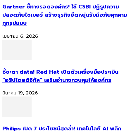
Gartner ชี้ทางรอดองค์กร! ใช้ CSBI ปฏิรูปความ
ปลอดภัยไซเบอร์ สร้างธุรกิจยืดหยุ่นรับมือภัยคุกคาม
ทุกรูปแบบ
เมษายน 6, 2026
ชี้ชะตา data! Red Hat เปิดตัวเครื่องมือประเมิน
“อธิปไตยดิจิทัล” เสริมอำนาจควบคุมให้องค์กร
มีนาคม 19, 2026
Philips เปิด 7 ประโยชน์สุดล้ำ! เทคโนโลยี AI พลิก