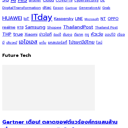
Cloud
COVID-19
Cybersecurity
DE
Brother
dtac
DigitalTransformation
Grab
Epson
Gartner
GenerativeAI
ITday
HUAWEI
Kaspersky
NT
IoT
LINE
OPPO
Microsoft
ThailandPost
Samsung
realme
Shopee
Thailand Post
RTB
THP
true
หัวเว่ย
Xiaomi
ข่าวไอที
ซัมซุง
ดีแทค
ทรู
ออปโป้
เรียล
ช้อปปี้
เอไอเอส
ไปรษณีย์ไทย
แคสเปอร์สกี้
มี
ไลน์
เสียวหมี่
แกร็บ
Future Tech
Gartner เตือน! ตลาดซอฟต์แวร์องค์กรแสนล้าน