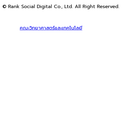
© Rank Social Digital Co., Ltd. All Right Reserved.
ดูแลและให้คำปรึกษาบริการ
รับทำ SEO
โดย Rank Social
Digital Co., Ltd. ทีมงานมืออาชีพ รับทำ SEO สายขาวเห็นผล
100% |
คณะวิทยาศาสตร์และเทคโนโลยี