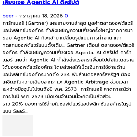
เสี่ยงเจอ Agentic AI ดิสรัปต์
beer
-
กรกฎาคม 18, 2026
0
การ์ทเนอร์ (Gartner) เผยรายงานล่าสุด มูลค่าตลาดซอฟต์แวร์
แอปพลิเคชันองค์กร กำลังเผชิญความเสี่ยงครั้งใหญ่จากการมา
ของ Agentic AI ที่จะเข้ามาเปลี่ยนรูปแบบการทำงาน และ
ทดแทนซอฟต์แวร์แบบดั้งเดิม... Gartner เตือน! ตลาดซอฟต์แวร์
องค์กร กำลังเผชิญความเสี่ยงเจอ Agentic AI ดิสรัปต์ การ์ท
เนอร์ เผยว่า Agentic AI กำลังส่งแรงกระเพื่อมไปยังโมเดลราย
ได้ของซอฟต์แวร์องค์กร โดยส่งผลให้เม็ดเงินการใช้จ่ายด้าน
แอปพลิเคชันองค์กรมากถึง 234 พันล้านดอลลาร์สหรัฐฯ ต้อง
เผชิญกับความเสี่ยงจากภาวะ Agentic Arbitrage ช่วงเวลา
ระหว่างปัจจุบันไปจนถึงปี พ.ศ. 2573 การ์ทเนอร์ คาดการณ์ว่า
ภายในปี พ.ศ. 2573 เม็ดเงินจำนวนนี้จะคิดเป็นสัดส่วน
ราว 20% ของการใช้จ่ายในซอฟต์แวร์แอปพลิเคชันองค์กรในรูป
แบบ SaaS...