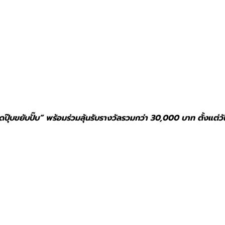
ุ๊บขยับปั๊บ” พร้อมร่วมลุ้นรับรางวัลรวมกว่า 30,000 บาท ตั้งแต่