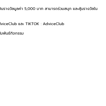
 เงินรางวัลมูลค่า 5,000 บาท สามารถร่วมสนุก และลุ้นรางวัลใน
 AdviceClub และ TIKTOK : AdviceClub
สัมพันธ์กิจกรรม