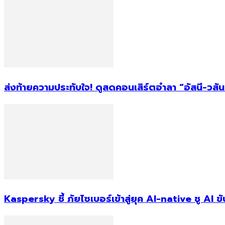
ส่งท้ายความประทับใจ! ดูสดคอนเสิร์ตอำลา “อัสนี-วสัน
Kaspersky ชี้ ภัยไซเบอร์เข้าสู่ยุค AI-native ชู AI