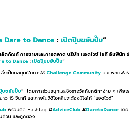
e Dare to Dance
:
เปิดปุ๊บขยับปั๊บ
“
ลิตภัณฑ์ การขายและการตลาด บริษัท แอดไวซ์ ไอที อินฟินิท จ
re to Dance
:
เปิดปุ๊บขยับปั๊บ
”
น ซึ่งเป็นกลยุทธ์ในการใช้
Challenge Community
บนแพลตฟอร์ม
ปุ๊บขยับปั๊บ
“
โดยการร่วมสนุกและชิงรางวัลกับกติกาง่าย ๆ เพียงค
มยาว 15 วินาที และภายในวีดิโอคลิปจะต้องมีโลโก้ “แอดไวซ์”
lub
พร้อมติด Hashtag
#
AdviceClub
#
DaretoDance
โดย
บถ้วน และถูกต้อง