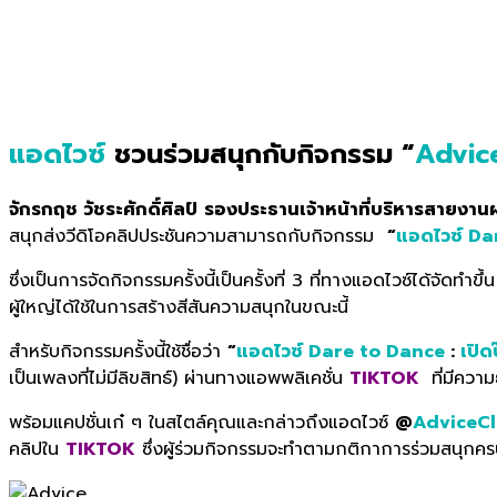
แอดไวซ์
ชวนร่วมสนุกกับกิจกรรม “
Advic
จักรกฤช วัชระศักดิ์ศิลป์
รองประธานเจ้าหน้าที่บริหารสายงานผ
สนุกส่งวีดิโอคลิปประชันความสามารถกับกิจกรรม
“
แอดไวซ์ Da
ซึ่งเป็นการจัดกิจกรรมครั้งนี้เป็นครั้งที่ 3 ที่ทางแอดไวซ์ได้จัดทำขึ้
ผู้ใหญ่ได้ใช้ในการสร้างสีสันความสนุกในขณะนี้
สำหรับกิจกรรมครั้งนี้ใช้ชื่อว่า
“
แอดไวซ์ Dare to Dance
:
เปิด
เป็นเพลงที่ไม่มีลิขสิทธ์) ผ่านทางแอพพลิเคชั่น
TIKTOK
ที่มีควา
พร้อมแคปชั่นเก๋ ๆ ในสไตล์คุณและกล่าวถึงแอดไวซ์
@
AdviceC
คลิปใน
TIKTOK
ซึ่งผู้ร่วมกิจกรรมจะทำตามกติกาการร่วมสนุกคร