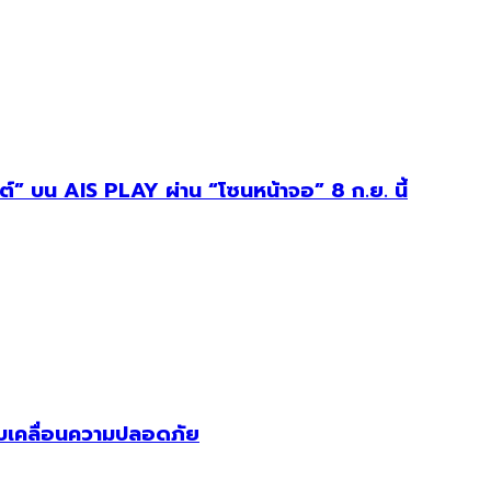
ต์” บน AIS PLAY ผ่าน “โซนหน้าจอ” 8 ก.ย. นี้
 ขับเคลื่อนความปลอดภัย