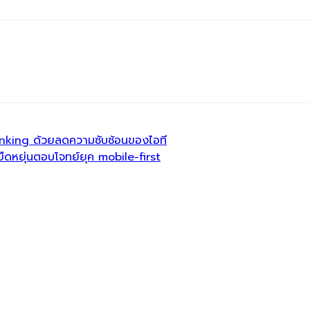
anking ด้วยลดความซับซ้อนของไอที
ืดหยุ่นตอบโจทย์ยุค mobile-first